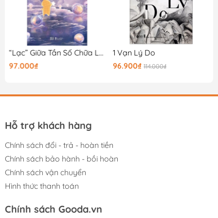
sẽ là 1 cuốn sách quý trên kệ sách của bạn!
“Lạc” Giữa Tần Số Chữa Lành
1 Vạn Lý Do
97.000₫
96.900₫
114.000₫
Hỗ trợ khách hàng
Chính sách đổi - trả - hoàn tiền
Chính sách bảo hành - bồi hoàn
Chính sách vận chuyển
Hình thức thanh toán
Chính sách Gooda.vn