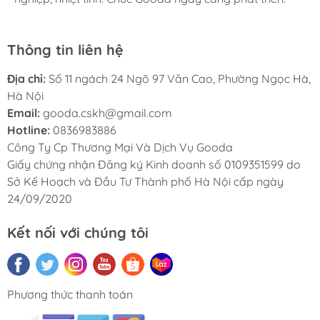
Thông tin liên hệ
Địa chỉ:
Số 11 ngách 24 Ngõ 97 Văn Cao, Phường Ngọc Hà,
Hà Nội
Email:
gooda.cskh@gmail.com
Hotline:
0836983886
Công Ty Cp Thương Mại Và Dịch Vụ Gooda
Giấy chứng nhận Đăng ký Kinh doanh số 0109351599 do
Sở Kế Hoạch và Đầu Tư Thành phố Hà Nội cấp ngày
24/09/2020
Kết nối với chúng tôi
Phương thức thanh toán