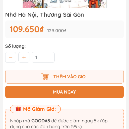
Nhớ Hà Nội, Thương Sài Gòn
109.650₫
129.000₫
Số lượng:
THÊM VÀO GIỎ
MUA NGAY
Mã Giảm Giá:
Nhập mã
GOODA5
để được giảm ngay 5k (áp
dụng cho các đơn hàng trên 199k)