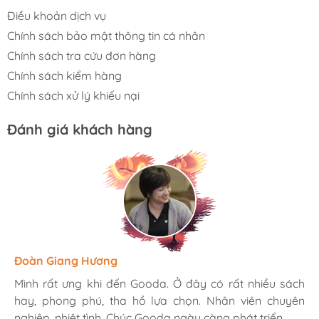
Điều khoản dịch vụ
Chính sách bảo mật thông tin cá nhân
Chính sách tra cứu đơn hàng
Chính sách kiểm hàng
Chính sách xử lý khiếu nại
Đánh giá khách hàng
Hương Suri
Đoàn Giang Hương
Ngọc Anh
Mình rất ưng khi đến Gooda. Ở đây có rất nhiều sách
Mình rất ưng khi đến Gooda. Ở đây có rất nhiều sách
Mình rất ưng khi đến Gooda. Ở đây có rất nhiều sách
hay, phong phú, tha hồ lựa chọn. Nhân viên chuyên
hay, phong phú, tha hồ lựa chọn. Nhân viên chuyên
hay, phong phú, tha hồ lựa chọn. Nhân viên chuyên
nghiệp, nhiệt tình. Chúc Gooda ngày càng phát triển.
nghiệp, nhiệt tình. Chúc Gooda ngày càng phát triển.
nghiệp, nhiệt tình. Chúc Gooda ngày càng phát triển.