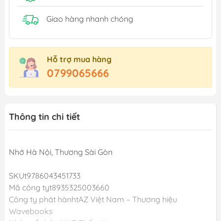
Giao hàng nhanh chóng
Hỗ trợ mua hàng
0799065666
Thông tin chi tiết
Nhớ Hà Nội, Thương Sài Gòn
SKUt9786043451733
Mã công tyt8935325003660
Công ty phát hànhtAZ Việt Nam – Thương hiệu
Wavebooks