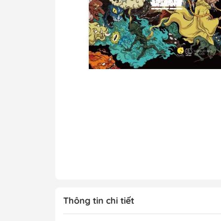
Tô Màu - Luyện 
Kiến Thức Bách 
Trẻ
Đạo Đức - Kỹ Nă
Xem thêm
Chính Trị - Pháp L
Khoa Học - Toán
Công Nghệ Thông
Kiến Thức Bách 
Xem thêm
Thông tin chi tiết