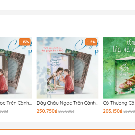
- 15%
- 15%
Dây Châu Ngọc Trên Cành Linh Lan
Dây Châu Ngọc Trên Cành Linh Lan - Bản Đặc Biệt
Có Thương Cậ
250.750₫
203.150₫
.000₫
295.000₫
239.0