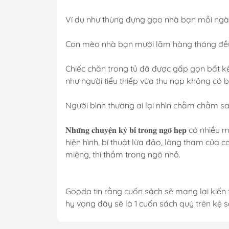
Ví dụ như thùng đựng gạo nhà bạn mỗi ngày 
Con mèo nhà bạn mười lăm hàng tháng đều
Chiếc chăn trong tủ đã được gấp gọn bất kể
như người tiểu thiếp vừa thu nạp không có 
Người bình thường ai lại nhìn chằm chằm 
𝐍𝐡𝐮̛̃𝐧𝐠 𝐜𝐡𝐮𝐲𝐞̣̂𝐧 𝐤𝐲̀ 𝐛𝐢́ 𝐭𝐫𝐨𝐧𝐠 𝐧𝐠
hiện hình, bí thuật lừa đảo, lòng tham của c
miệng, thì thầm trong ngõ nhỏ.
Gooda tin rằng cuốn sách sẽ mang lại kiến t
hy vọng đây sẽ là 1 cuốn sách quý trên kệ 