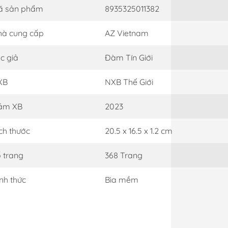
ã sản phẩm
8935325011382
à cung cấp
AZ Vietnam
c giả
Đàm Tín Giới
XB
NXB Thế Giới
ăm XB
2023
ch thước
20.5 x 16.5 x 1.2 cm
 trang
368 Trang
nh thức
Bìa mềm