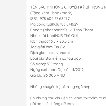
TÊN SÁCHtNHỮNG CHUYỆN KỲ BÍ TRONG 
(Tặng kèm 1 bookmark).
ISBNt978 604 77 6841 7
Mã công tyt8936 186 541629
Công ty phát hànhtTsuki Trinh Thám
Nhà xuất bảntNXB Thế Giới
Kích thướct16,5 x 20,5 cm
Tác giảtĐàm Tín Giới
Dịch giảtLucia Nanami
Loại bìatBìa mềm có tay gấp
Số trangt368 trang
Ngày xuất bảntDự kiến 11/2019
Giá bìat96 000 VND
Những chuyện kỳ bí trong ngõ hẹp:
Có những câu chuyện chỉ dám thì thầm to n
đời bạn sẽ chẳng để tâm.