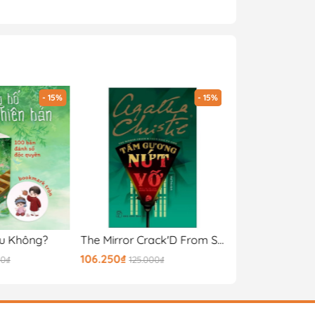
- 15%
- 15%
u Không?
The Mirror Crack'D From Side To Side - Tấm Gương Nứt Vỡ - Một Vụ Án Của Jane Marple
106.250₫
110.500₫
00₫
125.000₫
130.000