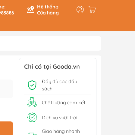
ne:
Hệ thống
983886
Cửa hàng
y & Logic
Hồi Ký
ính
Du Ký
Chỉ có tại Gooda.vn
Tạo
Lịch Sử - Văn Hoá - Chính
Đầy đủ các đầu
Trị
Tiếp
sách
Tâm Linh
Xem thêm
Chất lượng cam kết
Dịch vụ vượt trội
Sách Tham Khảo Cấp 1
Giao hàng nhanh