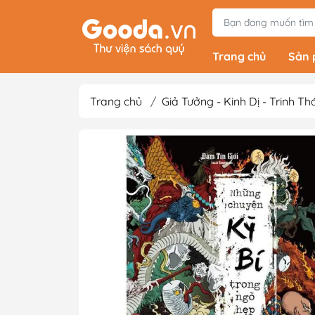
Trang chủ
Sản
Trang chủ
/
Giả Tưởng - Kinh Dị - Trinh T
Tiểu Thuyết
Light Novels - Tả
Giả Tưởng - Kinh D
Thám
Văn Học Kinh Điể
Xem thêm
Sách Ehon & Truy
Thiếu Nhi