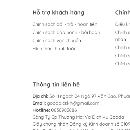
Hỗ trợ khách hàng
Chín
Chính sách đổi - trả - hoàn tiền
Điều k
Chính sách bảo hành - bồi hoàn
Chính 
nhân
Chính sách vận chuyển
Chính 
Hình thức thanh toán
Chính 
Chính s
Thông tin liên hệ
Địa chỉ:
Số 11 ngách 24 Ngõ 97 Văn Cao, Phư
Email:
gooda.cskh@gmail.com
Hotline:
0836983886
Công Ty Cp Thương Mại Và Dịch Vụ Gooda
Giấy chứng nhận Đăng ký Kinh doanh số 010