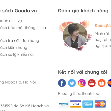
h sách Gooda.vn
Đánh giá khách hàng
hoản dịch vụ
Hương S
Đoàn Gi
Ngọc An
sách bảo mật thông tin cá
Mình rất
Mình rất
Mình rất
hay, pho
hay, pho
hay, pho
sách tra cứu đơn hàng
nghiệp, n
nghiệp, n
nghiệp, n
sách kiểm hàng
ách xử lý khiếu nại
Kết nối với chúng tôi
ờng Ngọc Hà, Hà Nội
Phương thức thanh toán
9351599 do Sở Kế Hoạch và