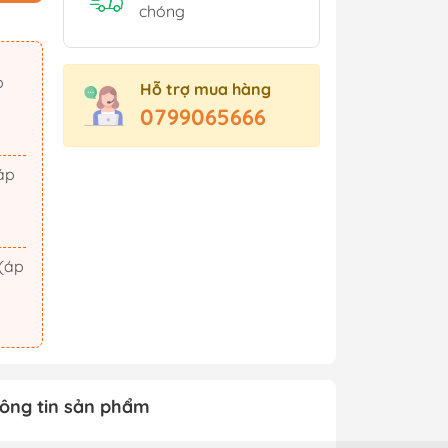
Sách Tham Khảo Cấp 2
chóng
Sách Tham Khảo Cấp 3
Sách Ôn Thi Đại Học
Hỗ trợ mua hàng
Xem thêm
0799065666
t Triển
Hành Động - Phiêu Lưu
 Hội
Tiên Hiệp - Kiếm Hiệp
ảm Xúc
Tình Cảm - Lãng Mạn
áo Dục
Khoa Học Viễn Tưởng
Xem thêm
ông tin sản phẩm