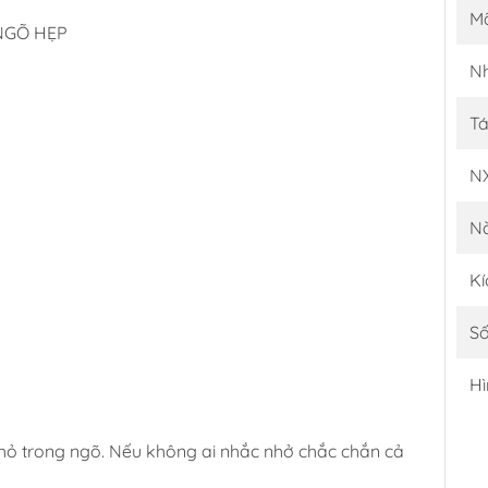
M
NGÕ HẸP
Nh
Tá
N
N
Kí
Số
Hì
hỏ trong ngõ. Nếu không ai nhắc nhở chắc chắn cả