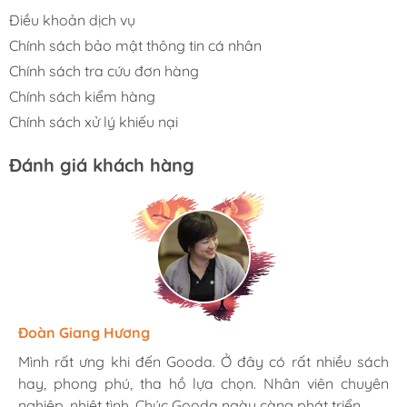
Điều khoản dịch vụ
Chính sách bảo mật thông tin cá nhân
Chính sách tra cứu đơn hàng
Chính sách kiểm hàng
Chính sách xử lý khiếu nại
Đánh giá khách hàng
Hương Suri
Đoàn Giang Hương
Ngọc Anh
Mình rất ưng khi đến Gooda. Ở đây có rất nhiều sách
Mình rất ưng khi đến Gooda. Ở đây có rất nhiều sách
Mình rất ưng khi đến Gooda. Ở đây có rất nhiều sách
hay, phong phú, tha hồ lựa chọn. Nhân viên chuyên
hay, phong phú, tha hồ lựa chọn. Nhân viên chuyên
hay, phong phú, tha hồ lựa chọn. Nhân viên chuyên
nghiệp, nhiệt tình. Chúc Gooda ngày càng phát triển.
nghiệp, nhiệt tình. Chúc Gooda ngày càng phát triển.
nghiệp, nhiệt tình. Chúc Gooda ngày càng phát triển.