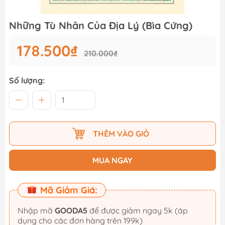
Những Tù Nhân Của Địa Lý (Bìa Cứng)
178.500₫
210.000₫
Số lượng:
THÊM VÀO GIỎ
MUA NGAY
Mã Giảm Giá:
Nhập mã
GOODA5
để được giảm ngay 5k (áp
dụng cho các đơn hàng trên 199k)