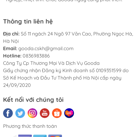
Thông tin liên hệ
Địa chỉ:
Số 11 ngách 24 Ngõ 97 Văn Cao, Phường Ngọc Hà,
Hà Nội
Email:
gooda.cskh@gmail.com
Hotline:
0836983886
Công Ty Cp Thương Mại Và Dịch Vụ Gooda
Giấy chứng nhận Đăng ký Kinh doanh số 0109351599 do
Sở Kế Hoạch và Đầu Tư Thành phố Hà Nội cấp ngày
24/09/2020
Kết nối với chúng tôi
Phương thức thanh toán