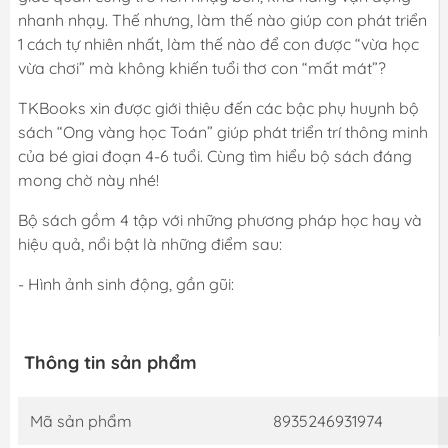
nhanh nhạy. Thế nhưng, làm thế nào giúp con phát triển
1 cách tự nhiên nhất, làm thế nào để con được “vừa học
vừa chơi” mà không khiến tuổi thơ con “mất mát”?
TKBooks xin được giới thiệu đến các bậc phụ huynh bộ
sách “Ong vàng học Toán” giúp phát triển trí thông minh
của bé giai đoạn 4-6 tuổi. Cùng tìm hiểu bộ sách đáng
mong chờ này nhé!
Bộ sách gồm 4 tập với những phương pháp học hay và
hiệu quả, nổi bật là những điểm sau:
- Hình ảnh sinh động, gần gũi:
Thông tin sản phẩm
Mã sản phẩm
8935246931974