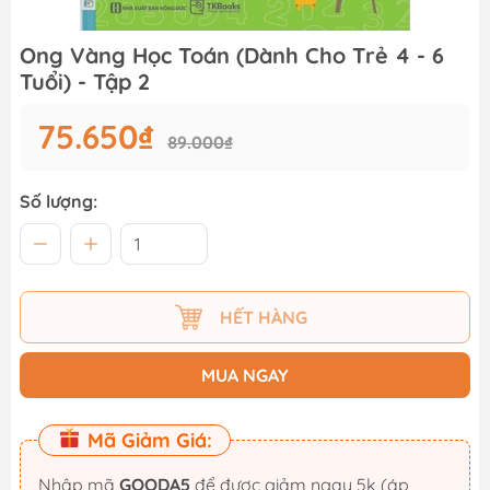
Ong Vàng Học Toán (Dành Cho Trẻ 4 - 6
Tuổi) - Tập 2
75.650₫
89.000₫
Số lượng:
HẾT HÀNG
MUA NGAY
Mã Giảm Giá:
Nhập mã
GOODA5
để được giảm ngay 5k (áp