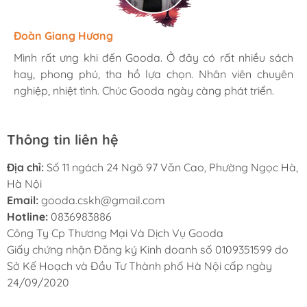
Hương Suri
Đoàn Giang Hương
Ngọc Anh
Mình rất ưng khi đến Gooda. Ở đây có rất nhiều sách
Mình rất ưng khi đến Gooda. Ở đây có rất nhiều sách
Mình rất ưng khi đến Gooda. Ở đây có rất nhiều sách
hay, phong phú, tha hồ lựa chọn. Nhân viên chuyên
hay, phong phú, tha hồ lựa chọn. Nhân viên chuyên
hay, phong phú, tha hồ lựa chọn. Nhân viên chuyên
nghiệp, nhiệt tình. Chúc Gooda ngày càng phát triển.
nghiệp, nhiệt tình. Chúc Gooda ngày càng phát triển.
nghiệp, nhiệt tình. Chúc Gooda ngày càng phát triển.
Thông tin liên hệ
Địa chỉ:
Số 11 ngách 24 Ngõ 97 Văn Cao, Phường Ngọc Hà,
Hà Nội
Email:
gooda.cskh@gmail.com
Hotline:
0836983886
Công Ty Cp Thương Mại Và Dịch Vụ Gooda
Giấy chứng nhận Đăng ký Kinh doanh số 0109351599 do
Sở Kế Hoạch và Đầu Tư Thành phố Hà Nội cấp ngày
24/09/2020