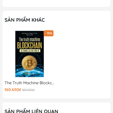
SẢN PHẨM KHÁC
- 15%
The Truth Machine Blockchain Và Tương Lai Của Tiền Tệ
160.650₫
189.000₫
SẢN PHẨM LIÊN QUAN