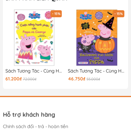
- 15%
- 15%
Sách Tương Tác - Cùng Học Cùng Chơi Với Peppa Pig - Cuộc Sống Hạnh Phúc Của Peppa Và George
Sách Tương Tác - Cùng Học Cùng Chơi Với Peppa Pig - Halloween Vui Nhộn Của Peppa
61.200₫
46.750₫
72.000₫
55.000₫
Hỗ trợ khách hàng
Chính sách đổi - trả - hoàn tiền