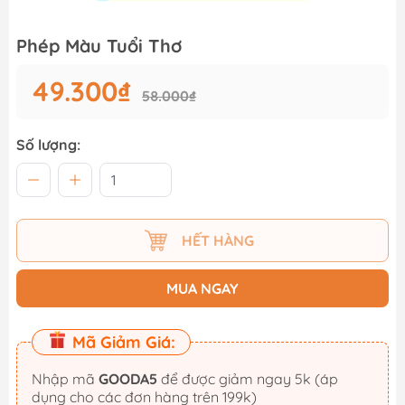
Phép Màu Tuổi Thơ
49.300₫
58.000₫
Số lượng:
HẾT HÀNG
MUA NGAY
Mã Giảm Giá:
Nhập mã
GOODA5
để được giảm ngay 5k (áp
dụng cho các đơn hàng trên 199k)