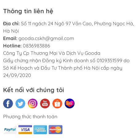
Thông tin liên hệ
Địa chỉ:
Số 11 ngách 24 Ngõ 97 Văn Cao, Phường Ngọc Hà,
Hà Nội
Email:
gooda.cskh@gmail.com
Hotline:
0836983886
Công Ty Cp Thương Mại Và Dịch Vụ Gooda
Giấy chứng nhận Đăng ký Kinh doanh số 0109351599 do
Sở Kế Hoạch và Đầu Tư Thành phố Hà Nội cấp ngày
24/09/2020
Kết nối với chúng tôi
Phương thức thanh toán