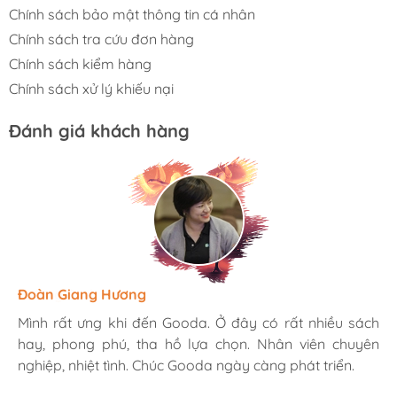
Chính sách bảo mật thông tin cá nhân
Chính sách tra cứu đơn hàng
Chính sách kiểm hàng
Chính sách xử lý khiếu nại
Đánh giá khách hàng
Hương Suri
Đoàn Giang Hương
Ngọc Anh
Mình rất ưng khi đến Gooda. Ở đây có rất nhiều sách
Mình rất ưng khi đến Gooda. Ở đây có rất nhiều sách
Mình rất ưng khi đến Gooda. Ở đây có rất nhiều sách
hay, phong phú, tha hồ lựa chọn. Nhân viên chuyên
hay, phong phú, tha hồ lựa chọn. Nhân viên chuyên
hay, phong phú, tha hồ lựa chọn. Nhân viên chuyên
nghiệp, nhiệt tình. Chúc Gooda ngày càng phát triển.
nghiệp, nhiệt tình. Chúc Gooda ngày càng phát triển.
nghiệp, nhiệt tình. Chúc Gooda ngày càng phát triển.