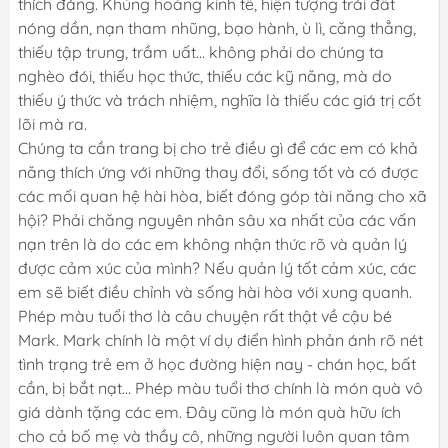
thích đáng. Khủng hoảng kinh tế, hiện tượng trái đất
nóng dần, nạn tham nhũng, bạo hành, ù lì, căng thẳng,
thiếu tập trung, trầm uất… không phải do chúng ta
nghèo đói, thiếu học thức, thiếu các kỹ năng, mà do
thiếu ý thức và trách nhiệm, nghĩa là thiếu các giá trị cốt
lõi mà ra.
Chúng ta cần trang bị cho trẻ điều gì để các em có khả
năng thích ứng với những thay đổi, sống tốt và có được
các mối quan hệ hài hòa, biết đóng góp tài năng cho xã
hội? Phải chăng nguyên nhân sâu xa nhất của các vấn
nạn trên là do các em không nhận thức rõ và quản lý
được cảm xúc của mình? Nếu quản lý tốt cảm xúc, các
em sẽ biết điều chỉnh và sống hài hòa với xung quanh.
Phép màu tuổi thơ là câu chuyện rất thật về cậu bé
Mark. Mark chính là một ví dụ điển hình phản ánh rõ nét
tình trạng trẻ em ở học đường hiện nay - chán học, bất
cần, bị bắt nạt… Phép màu tuổi thơ chính là món quà vô
giá dành tặng các em. Đây cũng là món quà hữu ích
cho cả bố mẹ và thầy cô, những người luôn quan tâm