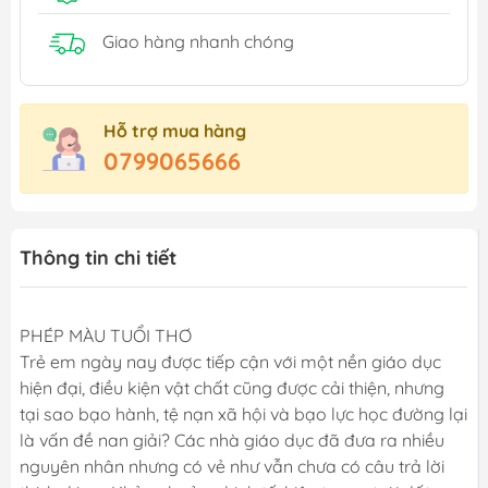
Giao hàng nhanh chóng
Hỗ trợ mua hàng
0799065666
Thông tin chi tiết
PHÉP MÀU TUỔI THƠ
Trẻ em ngày nay được tiếp cận với một nền giáo dục
hiện đại, điều kiện vật chất cũng được cải thiện, nhưng
tại sao bạo hành, tệ nạn xã hội và bạo lực học đường lại
là vấn đề nan giải? Các nhà giáo dục đã đưa ra nhiều
nguyên nhân nhưng có vẻ như vẫn chưa có câu trả lời