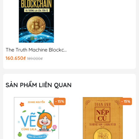
The Truth Machine Blockchain Và Tương Lai Của Tiền Tệ
160.650₫
189.000₫
SẢN PHẨM LIÊN QUAN
- 15%
- 15%