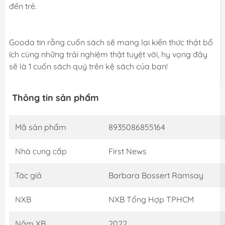
đến trẻ.
Gooda tin rằng cuốn sách sẽ mang lại kiến thức thật bổ
ích cùng những trải nghiệm thật tuyệt vời, hy vọng đây
sẽ là 1 cuốn sách quý trên kệ sách của bạn!
Thông tin sản phẩm
Mã sản phẩm
8935086855164
Nhà cung cấp
First News
Tác giả
Barbara Bossert Ramsay
NXB
NXB Tổng Hợp TPHCM
Năm XB
2022