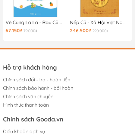
Vẽ Cùng La La - Rau Củ Và Hoa Lá
Nếp Cũ - Xã Hội Việt Nam - Lá Rụng Về Cội
67.150₫
246.500₫
79.000₫
290.000₫
Hỗ trợ khách hàng
Chính sách đổi - trả - hoàn tiền
Chính sách bảo hành - bồi hoàn
Chính sách vận chuyển
Hình thức thanh toán
Chính sách Gooda.vn
Điều khoản dịch vụ