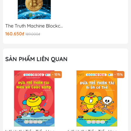
The Truth Machine Blockchain Và Tương Lai Của Tiền Tệ
160.650₫
189.000₫
SẢN PHẨM LIÊN QUAN
- 15%
- 15%