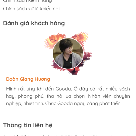
Chính sách kiểm hàng
Chính sách xử lý khiếu nại
Đánh giá khách hàng
Hương Suri
Đoàn Giang Hương
Ngọc Anh
Mình rất ưng khi đến Gooda. Ở đây có rất nhiều sách
Mình rất ưng khi đến Gooda. Ở đây có rất nhiều sách
Mình rất ưng khi đến Gooda. Ở đây có rất nhiều sách
hay, phong phú, tha hồ lựa chọn. Nhân viên chuyên
hay, phong phú, tha hồ lựa chọn. Nhân viên chuyên
hay, phong phú, tha hồ lựa chọn. Nhân viên chuyên
nghiệp, nhiệt tình. Chúc Gooda ngày càng phát triển.
nghiệp, nhiệt tình. Chúc Gooda ngày càng phát triển.
nghiệp, nhiệt tình. Chúc Gooda ngày càng phát triển.
Thông tin liên hệ