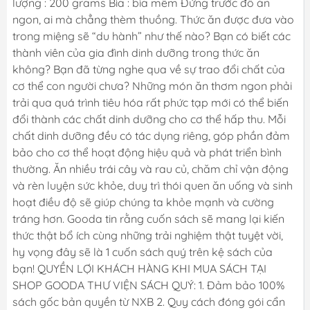
lượng : 200 grams Bìa : bìa mềm Đứng trước đồ ăn
ngon, ai mà chẳng thèm thuồng. Thức ăn được đưa vào
trong miệng sẽ “du hành” như thế nào? Bạn có biết các
thành viên của gia đình dinh dưỡng trong thức ăn
không? Bạn đã từng nghe qua về sự trao đổi chất của
cơ thể con người chưa? Những món ăn thơm ngon phải
trải qua quá trình tiêu hóa rất phức tạp mới có thể biến
đổi thành các chất dinh dưỡng cho cơ thể hấp thu. Mỗi
chất dinh dưỡng đều có tác dụng riêng, góp phần đảm
bảo cho cơ thể hoạt động hiệu quả và phát triển bình
thường. Ăn nhiều trái cây và rau củ, chăm chỉ vận động
và rèn luyện sức khỏe, duy trì thói quen ăn uống và sinh
hoạt điều độ sẽ giúp chúng ta khỏe mạnh và cường
tráng hơn. Gooda tin rằng cuốn sách sẽ mang lại kiến
thức thật bổ ích cùng những trải nghiệm thật tuyệt vời,
hy vọng đây sẽ là 1 cuốn sách quý trên kệ sách của
bạn! QUYỀN LỢI KHÁCH HÀNG KHI MUA SÁCH TẠI
SHOP GOODA THƯ VIỆN SÁCH QUÝ: 1. Đảm bảo 100%
sách gốc bản quyền từ NXB 2. Quy cách đóng gói cẩn