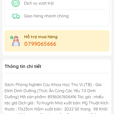
Dịch vụ vượt trội
Giao hàng nhanh chóng
Hỗ trợ mua hàng
0799065666
Thông tin chi tiết
Sách: Phòng Nghiên Cứu Khoa Học Thú Vị (TB) - Gia
Đình Dinh Dưỡng (Thức Ăn Cùng Các Yếu Tố Dinh
Dưỡng) Mã sản phẩm: 8936067606416 Tác giả : nhiều
tác giả Dịch giả : Tứ Huỳnh Nhà xuất bản: Mỹ Thuật Kích
thước : 17x23cm Năm xuất bản : 2022 Số trang : 98 Khối