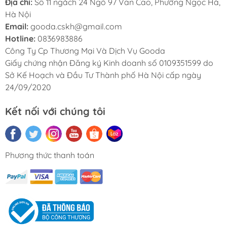
Địa chỉ:
Số 11 ngách 24 Ngõ 97 Văn Cao, Phường Ngọc Hà,
Hà Nội
Email:
gooda.cskh@gmail.com
Hotline:
0836983886
Công Ty Cp Thương Mại Và Dịch Vụ Gooda
Giấy chứng nhận Đăng ký Kinh doanh số 0109351599 do
Sở Kế Hoạch và Đầu Tư Thành phố Hà Nội cấp ngày
24/09/2020
Kết nối với chúng tôi
Phương thức thanh toán