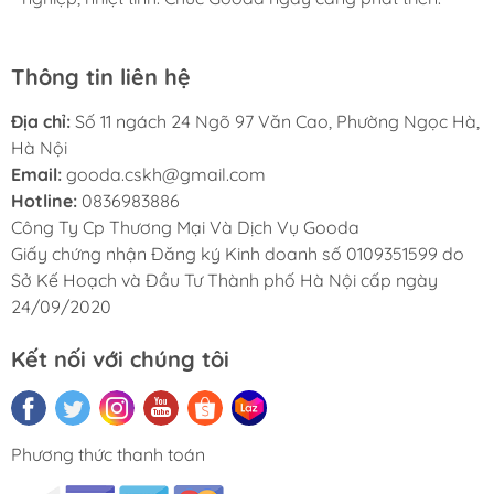
Thông tin liên hệ
Địa chỉ:
Số 11 ngách 24 Ngõ 97 Văn Cao, Phường Ngọc Hà,
Hà Nội
Email:
gooda.cskh@gmail.com
Hotline:
0836983886
Công Ty Cp Thương Mại Và Dịch Vụ Gooda
Giấy chứng nhận Đăng ký Kinh doanh số 0109351599 do
Sở Kế Hoạch và Đầu Tư Thành phố Hà Nội cấp ngày
24/09/2020
Kết nối với chúng tôi
Phương thức thanh toán