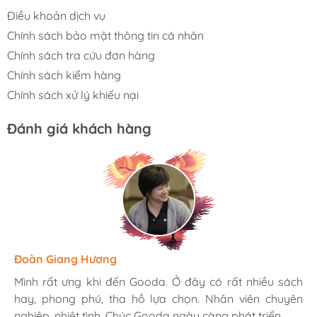
Điều khoản dịch vụ
Chính sách bảo mật thông tin cá nhân
Chính sách tra cứu đơn hàng
Chính sách kiểm hàng
Chính sách xử lý khiếu nại
Đánh giá khách hàng
Hương Suri
Đoàn Giang Hương
Ngọc Anh
Mình rất ưng khi đến Gooda. Ở đây có rất nhiều sách
Mình rất ưng khi đến Gooda. Ở đây có rất nhiều sách
Mình rất ưng khi đến Gooda. Ở đây có rất nhiều sách
hay, phong phú, tha hồ lựa chọn. Nhân viên chuyên
hay, phong phú, tha hồ lựa chọn. Nhân viên chuyên
hay, phong phú, tha hồ lựa chọn. Nhân viên chuyên
nghiệp, nhiệt tình. Chúc Gooda ngày càng phát triển.
nghiệp, nhiệt tình. Chúc Gooda ngày càng phát triển.
nghiệp, nhiệt tình. Chúc Gooda ngày càng phát triển.