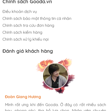
Chính sách Gooda.vn
Điều khoản dịch vụ
Chính sách bảo mật thông tin cá nhân
Chính sách tra cứu đơn hàng
Chính sách kiểm hàng
Chính sách xử lý khiếu nại
Đánh giá khách hàng
Hương Suri
Đoàn Giang Hương
Ngọc Anh
Mình rất ưng khi đến Gooda. Ở đây có rất nhiều sách
Mình rất ưng khi đến Gooda. Ở đây có rất nhiều sách
Mình rất ưng khi đến Gooda. Ở đây có rất nhiều sách
hay, phong phú, tha hồ lựa chọn. Nhân viên chuyên
hay, phong phú, tha hồ lựa chọn. Nhân viên chuyên
hay, phong phú, tha hồ lựa chọn. Nhân viên chuyên