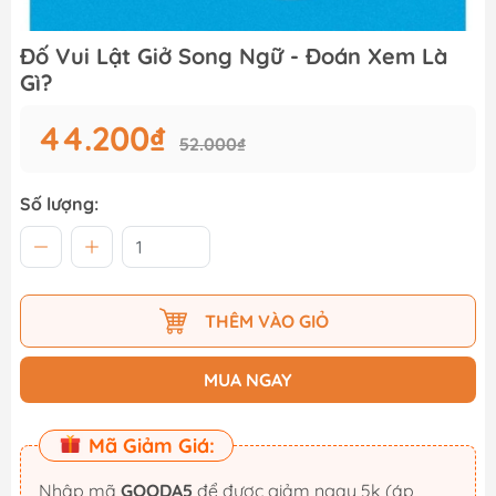
Đố Vui Lật Giở Song Ngữ - Đoán Xem Là
Gì?
44.200₫
52.000₫
Số lượng:
THÊM VÀO GIỎ
MUA NGAY
Mã Giảm Giá:
Nhập mã
GOODA5
để được giảm ngay 5k (áp