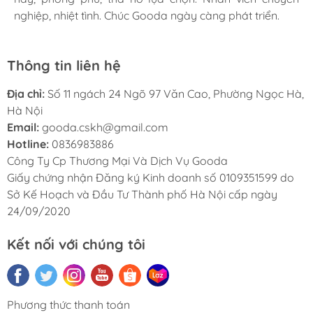
nghiệp, nhiệt tình. Chúc Gooda ngày càng phát triển.
nghiệp, nhiệt tình. Chúc Gooda ngày càng phát triển.
nghiệp, nhiệt tình. Chúc Gooda ngày càng phát triển.
Thông tin liên hệ
Địa chỉ:
Số 11 ngách 24 Ngõ 97 Văn Cao, Phường Ngọc Hà,
Hà Nội
Email:
gooda.cskh@gmail.com
Hotline:
0836983886
Công Ty Cp Thương Mại Và Dịch Vụ Gooda
Giấy chứng nhận Đăng ký Kinh doanh số 0109351599 do
Sở Kế Hoạch và Đầu Tư Thành phố Hà Nội cấp ngày
24/09/2020
Kết nối với chúng tôi
Phương thức thanh toán