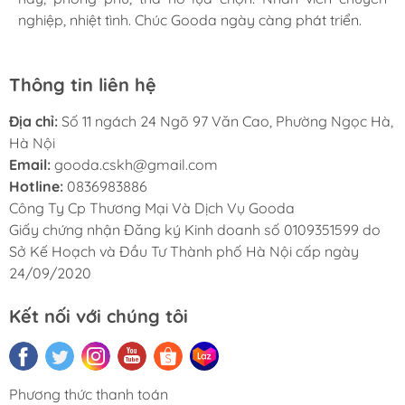
nghiệp, nhiệt tình. Chúc Gooda ngày càng phát triển.
nghiệp, nhiệt tình. Chúc Gooda ngày càng phát triển.
nghiệp, nhiệt tình. Chúc Gooda ngày càng phát triển.
Thông tin liên hệ
Địa chỉ:
Số 11 ngách 24 Ngõ 97 Văn Cao, Phường Ngọc Hà,
Hà Nội
Email:
gooda.cskh@gmail.com
Hotline:
0836983886
Công Ty Cp Thương Mại Và Dịch Vụ Gooda
Giấy chứng nhận Đăng ký Kinh doanh số 0109351599 do
Sở Kế Hoạch và Đầu Tư Thành phố Hà Nội cấp ngày
24/09/2020
Kết nối với chúng tôi
Phương thức thanh toán