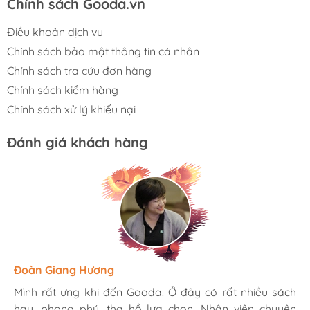
Chính sách Gooda.vn
Điều khoản dịch vụ
Chính sách bảo mật thông tin cá nhân
Chính sách tra cứu đơn hàng
Chính sách kiểm hàng
Chính sách xử lý khiếu nại
Đánh giá khách hàng
Hương Suri
Đoàn Giang Hương
Ngọc Anh
Mình rất ưng khi đến Gooda. Ở đây có rất nhiều sách
Mình rất ưng khi đến Gooda. Ở đây có rất nhiều sách
Mình rất ưng khi đến Gooda. Ở đây có rất nhiều sách
hay, phong phú, tha hồ lựa chọn. Nhân viên chuyên
hay, phong phú, tha hồ lựa chọn. Nhân viên chuyên
hay, phong phú, tha hồ lựa chọn. Nhân viên chuyên