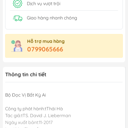
Dịch vụ vượt trội
Giao hàng nhanh chóng
Hỗ trợ mua hàng
0799065666
Thông tin chi tiết
Bộ Đọc Vị Bất Kỳ Ai
Công ty phát hành:tThái Hà
Tác giả:tTS. David J. Lieberman
Ngày xuất bảnt:11-2017