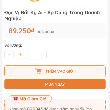
Đọc Vị Bất Kỳ Ai - Áp Dụng Trong Doanh
Nghiệp
89.250₫
105.000₫
Số lượng:
THÊM VÀO GIỎ
MUA NGAY
Mã Giảm Giá:
Nhập mã
GOODA5
để được giảm ngay 5k (áp