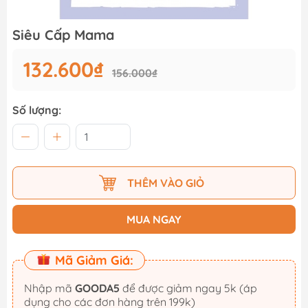
Siêu Cấp Mama
132.600₫
156.000₫
Số lượng:
THÊM VÀO GIỎ
MUA NGAY
Mã Giảm Giá:
Nhập mã
GOODA5
để được giảm ngay 5k (áp
dụng cho các đơn hàng trên 199k)