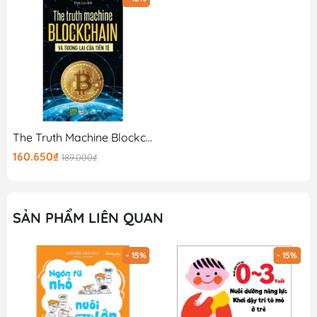
The Truth Machine Blockchain Và Tương Lai Của Tiền Tệ
160.650₫
189.000₫
SẢN PHẨM LIÊN QUAN
- 15%
- 15%