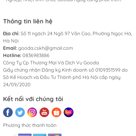
Thông tin liên hệ
Địa chỉ:
Số 11 ngách 24 Ngõ 97 Văn Cao, Phường Ngọc Hà,
Hà Nội
Email:
gooda.cskh@gmail.com
Hotline:
0836983886
Công Ty Cp Thương Mại Và Dịch Vụ Gooda
Giấy chứng nhận Đăng ký Kinh doanh số 0109351599 do
Sở Kế Hoạch và Đầu Tư Thành phố Hà Nội cấp ngày
24/09/2020
Kết nối với chúng tôi
Phương thức thanh toán