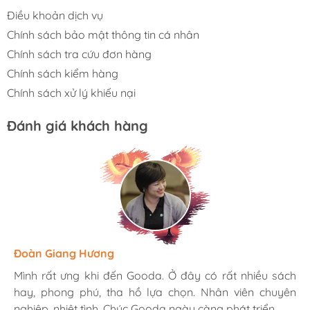
Điều khoản dịch vụ
Chính sách bảo mật thông tin cá nhân
Chính sách tra cứu đơn hàng
Chính sách kiểm hàng
Chính sách xử lý khiếu nại
Đánh giá khách hàng
Hương Suri
Đoàn Giang Hương
Ngọc Anh
Mình rất ưng khi đến Gooda. Ở đây có rất nhiều sách
Mình rất ưng khi đến Gooda. Ở đây có rất nhiều sách
Mình rất ưng khi đến Gooda. Ở đây có rất nhiều sách
hay, phong phú, tha hồ lựa chọn. Nhân viên chuyên
hay, phong phú, tha hồ lựa chọn. Nhân viên chuyên
hay, phong phú, tha hồ lựa chọn. Nhân viên chuyên
nghiệp, nhiệt tình. Chúc Gooda ngày càng phát triển.
nghiệp, nhiệt tình. Chúc Gooda ngày càng phát triển.
nghiệp, nhiệt tình. Chúc Gooda ngày càng phát triển.