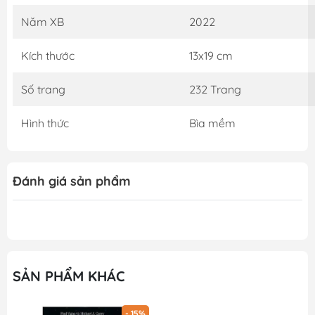
Gooda tin rằng cuốn sách sẽ mang lại kiến thức thật bổ
Năm XB
2022
ích cùng những trải nghiệm thật tuyệt vời, hy vọng đây
sẽ là 1 cuốn sách quý trên kệ sách của bạn!
Kích thước
13x19 cm
Số trang
232 Trang
Hình thức
Bìa mềm
Đánh giá sản phẩm
SẢN PHẨM KHÁC
- 15%