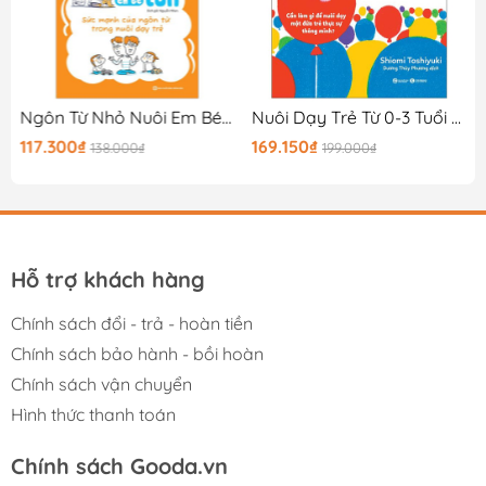
Ngôn Từ Nhỏ Nuôi Em Bé Lớn - Sức Mạnh Của Ngôn Từ Trong Nuôi Dạy Trẻ
Nuôi Dạy Trẻ Từ 0-3 Tuổi - Nuôi Dưỡng Năng Lực - Khơi Dậy Trí Tò Mò Ở Trẻ
117.300₫
169.150₫
138.000₫
199.000₫
Hỗ trợ khách hàng
Chính sách đổi - trả - hoàn tiền
Chính sách bảo hành - bồi hoàn
Chính sách vận chuyển
Hình thức thanh toán
Chính sách Gooda.vn