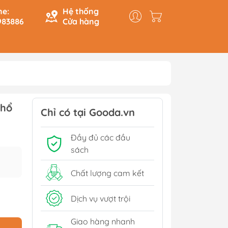
ne:
Hệ thống
983886
Cửa hàng
y & Logic
Hồi Ký
Phổ
ính
Du Ký
Chỉ có tại Gooda.vn
Tạo
Lịch Sử - Văn Hoá - Chính
Đầy đủ các đầu
Trị
Tiếp
sách
Tâm Linh
Xem thêm
Chất lượng cam kết
Dịch vụ vượt trội
Sách Tham Khảo Cấp 1
Giao hàng nhanh