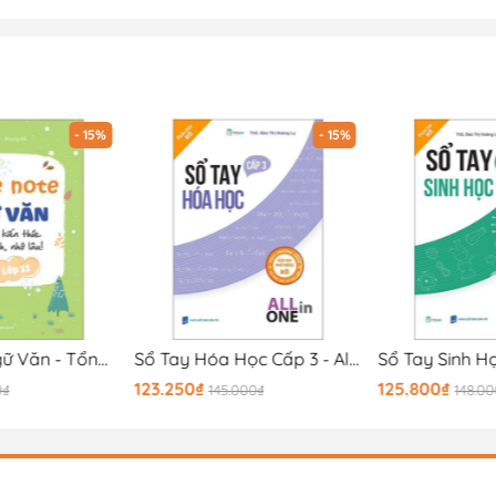
- 15%
- 15%
Take Note Ngữ Văn - Tổng Hợp Kiến Thức - Hiểu Nhanh, Nhớ Lâu! - Lớp 11
Sổ Tay Hóa Học Cấp 3 - All In One (Theo Chương Trình Giáo Dục Phổ Thông Mới)
123.250₫
125.800₫
0₫
145.000₫
148.0