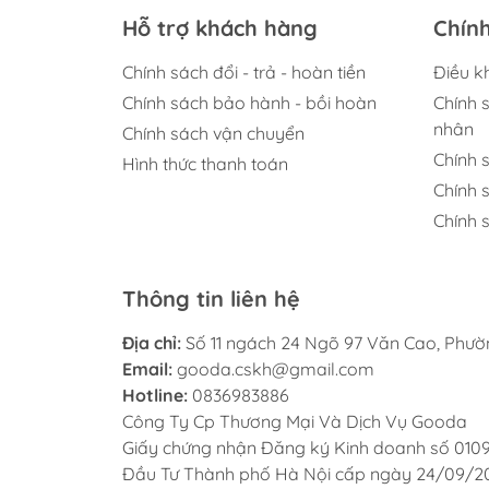
Hỗ trợ khách hàng
Chín
Chính sách đổi - trả - hoàn tiền
Điều k
Chính sách bảo hành - bồi hoàn
Chính 
nhân
Chính sách vận chuyển
Chính 
Hình thức thanh toán
Chính 
Chính s
Thông tin liên hệ
Địa chỉ:
Số 11 ngách 24 Ngõ 97 Văn Cao, Phư
Email:
gooda.cskh@gmail.com
Hotline:
0836983886
Công Ty Cp Thương Mại Và Dịch Vụ Gooda
Giấy chứng nhận Đăng ký Kinh doanh số 010
Đầu Tư Thành phố Hà Nội cấp ngày 24/09/2