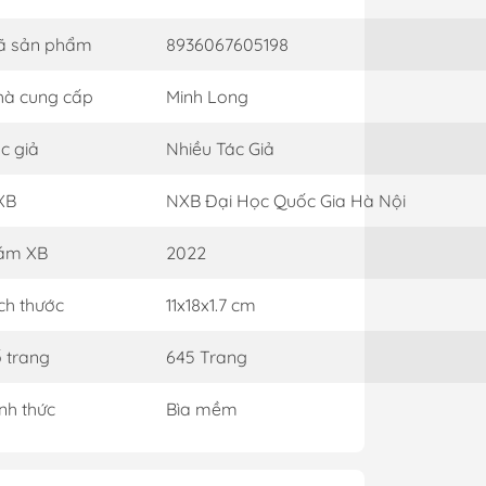
ã sản phẩm
8936067605198
à cung cấp
Minh Long
c giả
Nhiều Tác Giả
XB
NXB Đại Học Quốc Gia Hà Nội
ăm XB
2022
ch thước
11x18x1.7 cm
 trang
645 Trang
nh thức
Bìa mềm