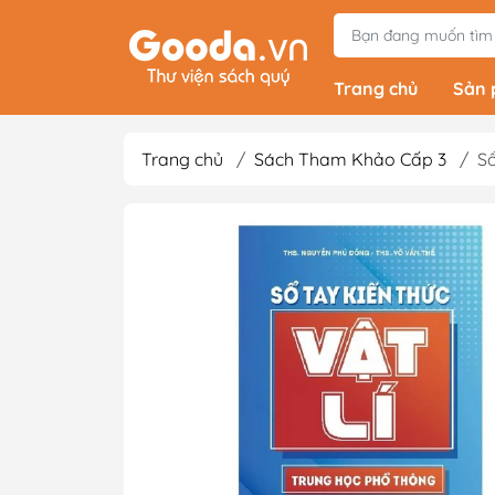
Trang chủ
Sản
Trang chủ
/
Sách Tham Khảo Cấp 3
/
Sổ
Tiểu Thuyết
Light Novels - Tả
Giả Tưởng - Kinh D
Thám
Văn Học Kinh Điể
Xem thêm
Sách Ehon & Truy
Thiếu Nhi