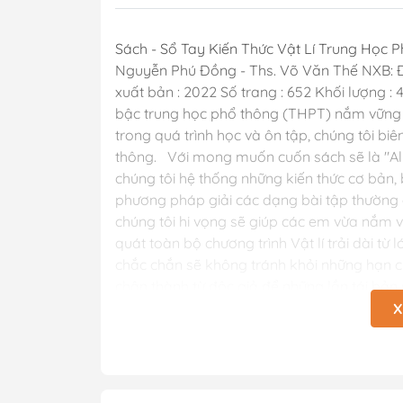
Sách - Sổ Tay Kiến Thức Vật Lí Trung Học 
Nguyễn Phú Đồng - Ths. Võ Văn Thế NXB: Đ
xuất bản : 2022 Số trang : 652 Khối lượng 
bậc trung học phổ thông (THPT) nắm vững đư
trong quá trình học và ôn tập, chúng tôi bi
thông. Với mong muốn cuốn sách sẽ là "All 
chúng tôi hệ thống những kiến thức cơ bản,
phương pháp giải các dạng bài tập thường g
chúng tôi hi vọng sẽ giúp các em vừa nắm v
quát toàn bộ chương trình Vật lí trải dài từ
chắc chắn sẽ không tránh khỏi những hạn ch
chân thành từ độc giả để những lần tái bản
mang lại kiến thức thật bổ ích cùng những tr
X
quý trên kệ sách của bạn! QUYỀN LỢI K
SÁCH QUÝ: 1. Đảm bảo 100% sách gốc bản q
trọng từng quyển sách 3. Xử lí đơn đặt hàn
thuận tiện khi gặp sự cố