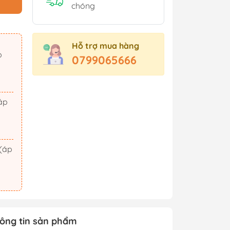
Sách Tham Khảo Cấp 2
chóng
Sách Tham Khảo Cấp 3
Sách Ôn Thi Đại Học
Hỗ trợ mua hàng
Xem thêm
0799065666
t Triển
Hành Động - Phiêu Lưu
 Hội
Tiên Hiệp - Kiếm Hiệp
ảm Xúc
Tình Cảm - Lãng Mạn
áo Dục
Khoa Học Viễn Tưởng
Xem thêm
ông tin sản phẩm