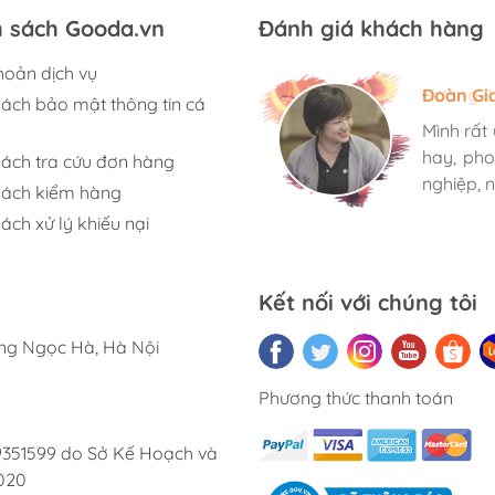
h sách Gooda.vn
Đánh giá khách hàng
hoản dịch vụ
Hương S
Đoàn Gi
Ngọc An
sách bảo mật thông tin cá
Mình rất
Mình rất
Mình rất
hay, pho
hay, pho
hay, pho
sách tra cứu đơn hàng
nghiệp, n
nghiệp, n
nghiệp, n
sách kiểm hàng
ách xử lý khiếu nại
Kết nối với chúng tôi
ờng Ngọc Hà, Hà Nội
Phương thức thanh toán
9351599 do Sở Kế Hoạch và
020