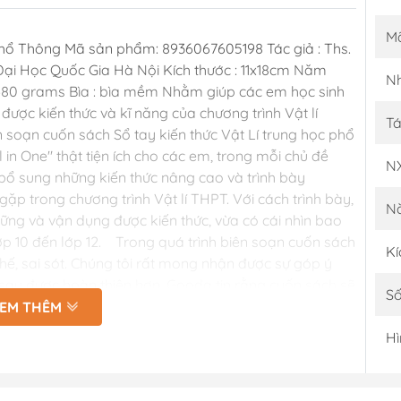
M
Phổ Thông Mã sản phẩm: 8936067605198 Tác giả : Ths.
ại Học Quốc Gia Hà Nội Kích thước : 11x18cm Năm
Nh
: 480 grams Bìa : bìa mềm Nhằm giúp các em học sinh
ợc kiến thức và kĩ năng của chương trình Vật lí
Tá
ên soạn cuốn sách Sổ tay kiến thức Vật Lí trung học phổ
in One" thật tiện ích cho các em, trong mỗi chủ đề
N
 bổ sung những kiến thức nâng cao và trình bày
ặp trong chương trình Vật lí THPT. Với cách trình bày,
N
ững và vận dụng được kiến thức, vừa có cái nhìn bao
 lớp 10 đến lớp 12. Trong quá trình biên soạn cuốn sách
Kí
ế, sai sót. Chúng tôi rất mong nhận được sự góp ý
 sau được hoàn thiện hơn. Gooda tin rằng cuốn sách sẽ
Số
ải nghiệm thật tuyệt vời, hy vọng đây sẽ là 1 cuốn sách
EM THÊM
HÁCH HÀNG KHI MUA SÁCH TẠI SHOP GOODA THƯ VIỆN
Hì
uyền từ NXB 2. Quy cách đóng gói cẩn thận, trận
g nhanh 4. Chính sách hỗ trợ đổi sách cho khách hàng