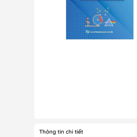
Tô Màu - Luyện 
Kiến Thức Bách 
Trẻ
Đạo Đức - Kỹ Nă
Xem thêm
Chính Trị - Pháp L
Khoa Học - Toán
Công Nghệ Thông
Kiến Thức Bách 
Xem thêm
Thông tin chi tiết