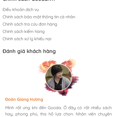
Điều khoản dịch vụ
Chính sách bảo mật thông tin cá nhân
Chính sách tra cứu đơn hàng
Chính sách kiểm hàng
Chính sách xử lý khiếu nại
Đánh giá khách hàng
Hương Suri
Đoàn Giang Hương
Ngọc Anh
Mình rất ưng khi đến Gooda. Ở đây có rất nhiều sách
Mình rất ưng khi đến Gooda. Ở đây có rất nhiều sách
Mình rất ưng khi đến Gooda. Ở đây có rất nhiều sách
hay, phong phú, tha hồ lựa chọn. Nhân viên chuyên
hay, phong phú, tha hồ lựa chọn. Nhân viên chuyên
hay, phong phú, tha hồ lựa chọn. Nhân viên chuyên