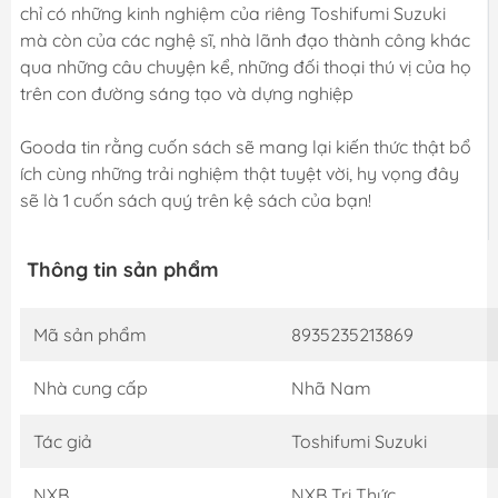
chỉ có những kinh nghiệm của riêng Toshifumi Suzuki
mà còn của các nghệ sĩ, nhà lãnh đạo thành công khác
qua những câu chuyện kể, những đối thoại thú vị của họ
trên con đường sáng tạo và dựng nghiệp
Gooda tin rằng cuốn sách sẽ mang lại kiến thức thật bổ
ích cùng những trải nghiệm thật tuyệt vời, hy vọng đây
sẽ là 1 cuốn sách quý trên kệ sách của bạn!
Thông tin sản phẩm
Mã sản phẩm
8935235213869
Nhà cung cấp
Nhã Nam
Tác giả
Toshifumi Suzuki
NXB
NXB Tri Thức