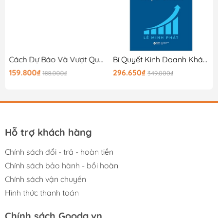
2025)
Cách Dự Báo Và Vượt Qua Khủng Hoảng Kinh Tế Trong Tương Lai - Đại Địa Chấn Kinh Tế - The Great Crashes
Bí Quyết Kinh Doanh Khách Sạn Đột Phá Qua OTA - OTA Thực Chiến
159.800₫
296.650₫
188.000₫
349.000₫
Hỗ trợ khách hàng
Chính sách đổi - trả - hoàn tiền
Chính sách bảo hành - bồi hoàn
Chính sách vận chuyển
Hình thức thanh toán
Chính sách Gooda.vn