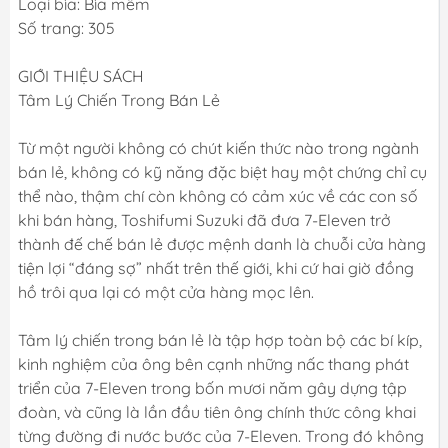
Loại bìa: Bìa mềm
Số trang: 305
GIỚI THIỆU SÁCH
Tâm Lý Chiến Trong Bán Lẻ
Từ một người không có chút kiến thức nào trong ngành
bán lẻ, không có kỹ năng đặc biệt hay một chứng chỉ cụ
thể nào, thậm chí còn không có cảm xúc về các con số
khi bán hàng, Toshifumi Suzuki đã đưa 7-Eleven trở
thành đế chế bán lẻ được mệnh danh là chuỗi cửa hàng
tiện lợi “đáng sợ” nhất trên thế giới, khi cứ hai giờ đồng
hồ trôi qua lại có một cửa hàng mọc lên.
Tâm lý chiến trong bán lẻ là tập hợp toàn bộ các bí kíp,
kinh nghiệm của ông bên cạnh những nấc thang phát
triển của 7-Eleven trong bốn mươi năm gây dựng tập
đoàn, và cũng là lần đầu tiên ông chính thức công khai
từng đường đi nước bước của 7-Eleven. Trong đó không