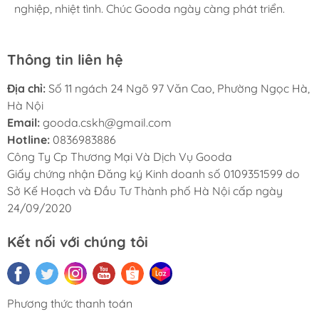
nghiệp, nhiệt tình. Chúc Gooda ngày càng phát triển.
nghiệp, nhiệt tình. Chúc Gooda ngày càng phát triển.
nghiệp, nhiệt tình. Chúc Gooda ngày càng phát triển.
Thông tin liên hệ
Địa chỉ:
Số 11 ngách 24 Ngõ 97 Văn Cao, Phường Ngọc Hà,
Hà Nội
Email:
gooda.cskh@gmail.com
Hotline:
0836983886
Công Ty Cp Thương Mại Và Dịch Vụ Gooda
Giấy chứng nhận Đăng ký Kinh doanh số 0109351599 do
Sở Kế Hoạch và Đầu Tư Thành phố Hà Nội cấp ngày
24/09/2020
Kết nối với chúng tôi
Phương thức thanh toán