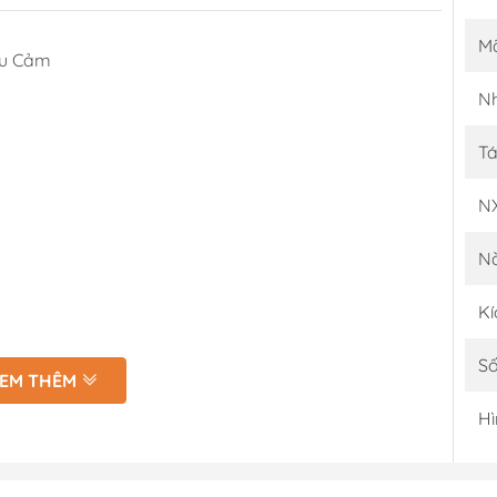
M
ểu Cảm
Nh
Tá
N
N
Kí
Số
EM THÊM
Hì
IỂU CẢM CỦA HỌ!
ợc đào tạo bài bản, bắt đầu xuất hiện từ những năm