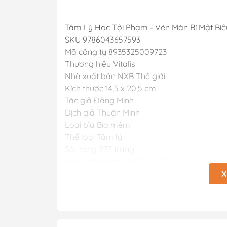
Tâm Lý Học Tội Phạm - Vén Màn Bí Mật Bi
SKU 9786043657593
Mã công ty 8935325009723
Thương hiệu Vitalis
Nhà xuất bản NXB Thế giới
Kích thước 14,5 x 20,5 cm
Tác giả Đặng Minh
Dịch giả Thuận Minh
Loại bìa Bìa mềm
Thể loại Tâm lý
Số trang 272 trang
Ngày phát hành 24/11/2022
Giá bìa 129.000 đồng
X
* * *
Giới thiệu sách:
ĐỪNG NGHE LỜI HỌ NÓI! HÃY QUAN SÁT B
Lập hồ sơ tội phạm là một nghề đặc thù đư