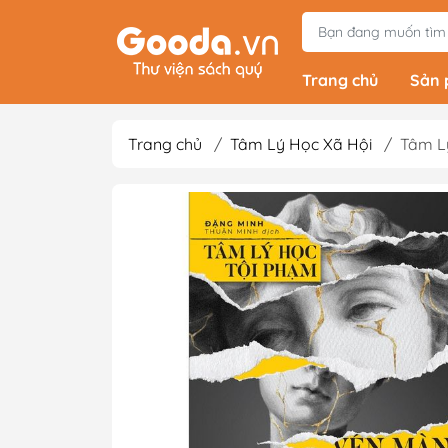
Trang chủ
Sản
Trang chủ
/
Tâm Lý Học Xã Hội
/
Tâm L
Tiểu Thuyết
Light Novels - Tả
Giả Tưởng - Kinh D
Thám
Văn Học Kinh Điể
Xem thêm
Sách Ehon & Truy
Thiếu Nhi