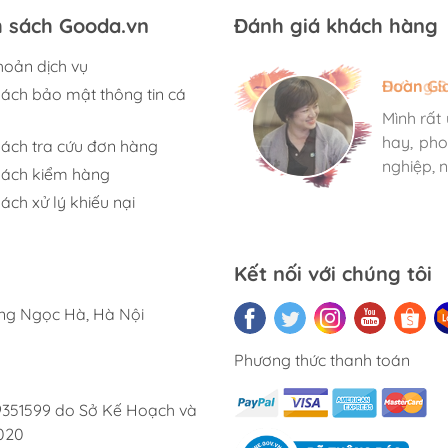
h sách Gooda.vn
Đánh giá khách hàng
hoản dịch vụ
Hương S
Đoàn Gi
Ngọc An
sách bảo mật thông tin cá
Mình rất
Mình rất
Mình rất
hay, pho
hay, pho
hay, pho
sách tra cứu đơn hàng
nghiệp, n
nghiệp, n
nghiệp, n
sách kiểm hàng
ách xử lý khiếu nại
Kết nối với chúng tôi
ờng Ngọc Hà, Hà Nội
Phương thức thanh toán
9351599 do Sở Kế Hoạch và
020