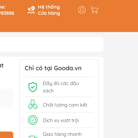
ne:
Hệ thống
983886
Cửa hàng
y & Logic
Hồi Ký
ật
ính
Du Ký
Chỉ có tại Gooda.vn
Tạo
Lịch Sử - Văn Hoá - Chính
Đầy đủ các đầu
Trị
Tiếp
sách
Tâm Linh
Xem thêm
Chất lượng cam kết
Dịch vụ vượt trội
Sách Tham Khảo Cấp 1
Giao hàng nhanh