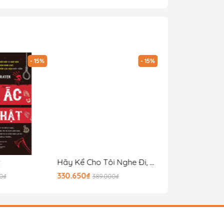
- 15%
- 15%
t
Hãy Kể Cho Tôi Nghe Đi, Madam!
330.650₫
152.150₫
00₫
389.000₫
179.000