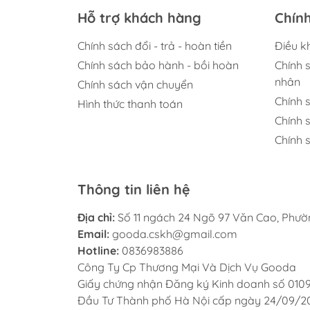
Hỗ trợ khách hàng
Chín
Chính sách đổi - trả - hoàn tiền
Điều k
Chính sách bảo hành - bồi hoàn
Chính 
nhân
Chính sách vận chuyển
Chính 
Hình thức thanh toán
Chính 
Chính s
Thông tin liên hệ
Địa chỉ:
Số 11 ngách 24 Ngõ 97 Văn Cao, Phư
Email:
gooda.cskh@gmail.com
Hotline:
0836983886
Công Ty Cp Thương Mại Và Dịch Vụ Gooda
Giấy chứng nhận Đăng ký Kinh doanh số 010
Đầu Tư Thành phố Hà Nội cấp ngày 24/09/2