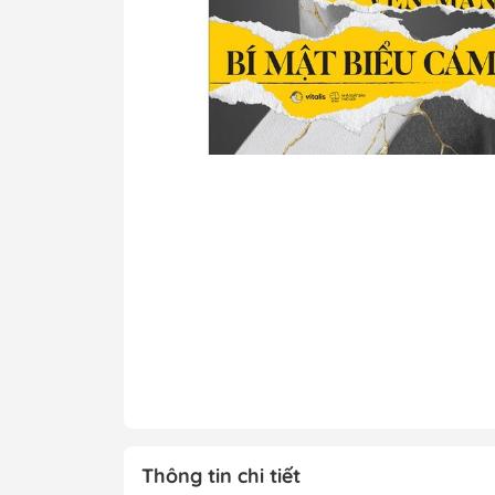
Tô Màu - Luyện 
Kiến Thức Bách 
Trẻ
Đạo Đức - Kỹ Nă
Xem thêm
Chính Trị - Pháp L
Khoa Học - Toán
Công Nghệ Thông
Kiến Thức Bách 
Xem thêm
Thông tin chi tiết