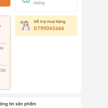
Sách Tham Khảo Cấp 2
chóng
Sách Tham Khảo Cấp 3
Sách Ôn Thi Đại Học
Hỗ trợ mua hàng
Xem thêm
0799065666
t Triển
Hành Động - Phiêu Lưu
 Hội
Tiên Hiệp - Kiếm Hiệp
ảm Xúc
Tình Cảm - Lãng Mạn
áo Dục
Khoa Học Viễn Tưởng
Xem thêm
ông tin sản phẩm