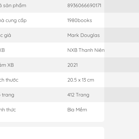
ã sản phẩm
8936066690171
à cung cấp
1980books
c giả
Mark Douglas
XB
NXB Thanh Niên
ăm XB
2021
ch thước
20.5 x 13 cm
 trang
412 Trang
nh thức
Bìa Mềm