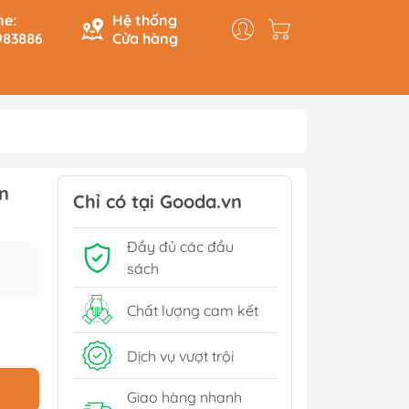
ne:
Hệ thống
983886
Cửa hàng
y & Logic
Hồi Ký
n
ính
Du Ký
Chỉ có tại Gooda.vn
Tạo
Lịch Sử - Văn Hoá - Chính
Đầy đủ các đầu
Trị
Tiếp
sách
Tâm Linh
Xem thêm
Chất lượng cam kết
Dịch vụ vượt trội
Sách Tham Khảo Cấp 1
Giao hàng nhanh