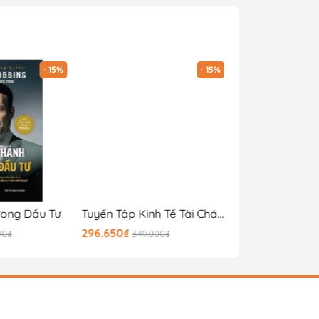
- 15%
- 15%
rong Đầu Tư
Tuyển Tập Kinh Tế Tài Chánh Chứng Khoán - Tương Thích Và Phát Triển Bắt Kịp - Bìa Cứng
296.650₫
169.150₫
00₫
349.000₫
199.000