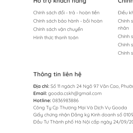
Hỗ trợ khách hàng
Chín
Chính sách đổi - trả - hoàn tiền
Điều k
Chính sách bảo hành - bồi hoàn
Chính 
nhân
Chính sách vận chuyển
Chính 
Hình thức thanh toán
Chính 
Chính s
Thông tin liên hệ
Địa chỉ:
Số 11 ngách 24 Ngõ 97 Văn Cao, Phư
Email:
gooda.cskh@gmail.com
Hotline:
0836983886
Công Ty Cp Thương Mại Và Dịch Vụ Gooda
Giấy chứng nhận Đăng ký Kinh doanh số 010
Đầu Tư Thành phố Hà Nội cấp ngày 24/09/2