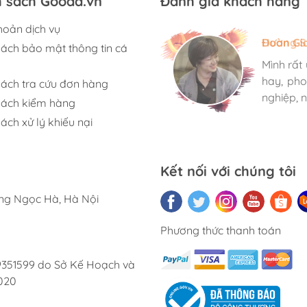
h sách Gooda.vn
Đánh giá khách hàng
hoản dịch vụ
Hương S
Đoàn Gi
Ngọc An
sách bảo mật thông tin cá
Mình rất
Mình rất
Mình rất
hay, pho
hay, pho
hay, pho
sách tra cứu đơn hàng
nghiệp, n
nghiệp, n
nghiệp, n
sách kiểm hàng
ách xử lý khiếu nại
Kết nối với chúng tôi
ờng Ngọc Hà, Hà Nội
Phương thức thanh toán
9351599 do Sở Kế Hoạch và
020