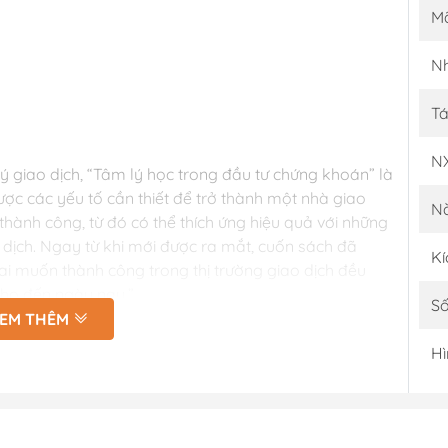
M
Nh
Tá
N
ý giao dịch, “Tâm lý học trong đầu tư chứng khoán” là
c các yếu tố cần thiết để trở thành một nhà giao
N
hành công, từ đó có thể thích ứng hiệu quả với những
o dịch. Ngay từ khi mới được ra mắt, cuốn sách đã
Kí
ai muốn thành công trong thị trường giao dịch đều
 cho đến ngày nay.”
Số
EM THÊM
ào lĩnh vực đầu tư chứng khoán, cách thấu hiểu và
Hì
 lợi nhuận lớn nhất. Nội dung cơ bản gồm 4 phần.
 tính tâm lý cơ bản của nhà giao dịch nói riêng và của
 tâm lý đến quyết định đầu tư.