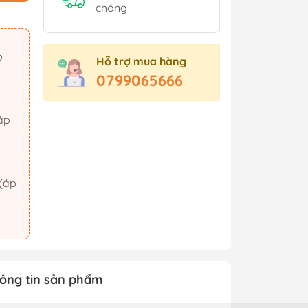
Sách Tham Khảo Cấp 2
chóng
Sách Tham Khảo Cấp 3
Sách Ôn Thi Đại Học
Hỗ trợ mua hàng
Xem thêm
0799065666
t Triển
Hành Động - Phiêu Lưu
 Hội
Tiên Hiệp - Kiếm Hiệp
ảm Xúc
Tình Cảm - Lãng Mạn
áo Dục
Khoa Học Viễn Tưởng
Xem thêm
ông tin sản phẩm