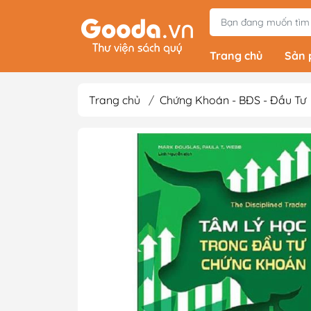
Trang chủ
Sản
Trang chủ
/
Chứng Khoán - BĐS - Đầu Tư
Tiểu Thuyết
Light Novels - Tả
Giả Tưởng - Kinh D
Thám
Văn Học Kinh Điể
Xem thêm
Sách Ehon & Truy
Thiếu Nhi