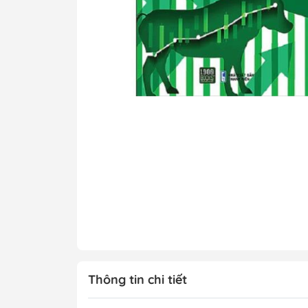
Tô Màu - Luyện 
Kiến Thức Bách 
Trẻ
Đạo Đức - Kỹ Nă
Xem thêm
Chính Trị - Pháp L
Khoa Học - Toán
Công Nghệ Thông
Kiến Thức Bách 
Xem thêm
Thông tin chi tiết