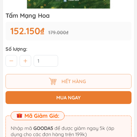
Tấm Mạng Hoa
152.150₫
179.000₫
Số lượng:
HẾT HÀNG
MUA NGAY
Mã Giảm Giá:
Nhập mã
GOODA5
để được giảm ngay 5k (áp
dụng cho các đơn hàng trên 199k)