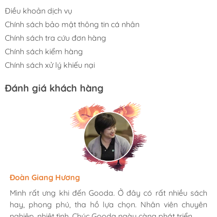
Điều khoản dịch vụ
Chính sách bảo mật thông tin cá nhân
Chính sách tra cứu đơn hàng
Chính sách kiểm hàng
Chính sách xử lý khiếu nại
Đánh giá khách hàng
Hương Suri
Đoàn Giang Hương
Ngọc Anh
Mình rất ưng khi đến Gooda. Ở đây có rất nhiều sách
Mình rất ưng khi đến Gooda. Ở đây có rất nhiều sách
Mình rất ưng khi đến Gooda. Ở đây có rất nhiều sách
hay, phong phú, tha hồ lựa chọn. Nhân viên chuyên
hay, phong phú, tha hồ lựa chọn. Nhân viên chuyên
hay, phong phú, tha hồ lựa chọn. Nhân viên chuyên
nghiệp, nhiệt tình. Chúc Gooda ngày càng phát triển.
nghiệp, nhiệt tình. Chúc Gooda ngày càng phát triển.
nghiệp, nhiệt tình. Chúc Gooda ngày càng phát triển.