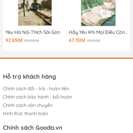
điều gì sẽ xảy đến trong tương lai.”
Đang Ở Nhà
Yêu Hà Nội Thích Sài Gòn
Hãy Yêu Khi Mọi Điều Còn Chưa Cũ
92.650₫
67.150₫
109.000₫
79.000₫
Hỗ trợ khách hàng
Chính sách đổi - trả - hoàn tiền
Chính sách bảo hành - bồi hoàn
Chính sách vận chuyển
Hình thức thanh toán
Chính sách Gooda.vn