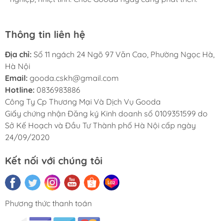
Thông tin liên hệ
Địa chỉ:
Số 11 ngách 24 Ngõ 97 Văn Cao, Phường Ngọc Hà,
Hà Nội
Email:
gooda.cskh@gmail.com
Hotline:
0836983886
Công Ty Cp Thương Mại Và Dịch Vụ Gooda
Giấy chứng nhận Đăng ký Kinh doanh số 0109351599 do
Sở Kế Hoạch và Đầu Tư Thành phố Hà Nội cấp ngày
24/09/2020
Kết nối với chúng tôi
Phương thức thanh toán