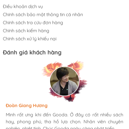
Điều khoản dịch vụ
Chính sách bảo mật thông tin cá nhân
Chính sách tra cứu đơn hàng
Chính sách kiểm hàng
Chính sách xử lý khiếu nại
Đánh giá khách hàng
Hương Suri
Đoàn Giang Hương
Ngọc Anh
Mình rất ưng khi đến Gooda. Ở đây có rất nhiều sách
Mình rất ưng khi đến Gooda. Ở đây có rất nhiều sách
Mình rất ưng khi đến Gooda. Ở đây có rất nhiều sách
hay, phong phú, tha hồ lựa chọn. Nhân viên chuyên
hay, phong phú, tha hồ lựa chọn. Nhân viên chuyên
hay, phong phú, tha hồ lựa chọn. Nhân viên chuyên
nghiệp, nhiệt tình. Chúc Gooda ngày càng phát triển.
nghiệp, nhiệt tình. Chúc Gooda ngày càng phát triển.
nghiệp, nhiệt tình. Chúc Gooda ngày càng phát triển.