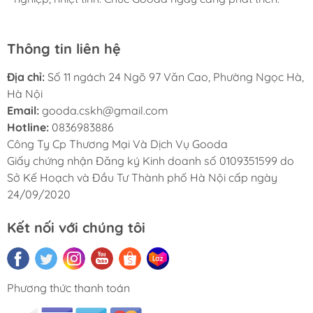
Thông tin liên hệ
Địa chỉ:
Số 11 ngách 24 Ngõ 97 Văn Cao, Phường Ngọc Hà,
Hà Nội
Email:
gooda.cskh@gmail.com
Hotline:
0836983886
Công Ty Cp Thương Mại Và Dịch Vụ Gooda
Giấy chứng nhận Đăng ký Kinh doanh số 0109351599 do
Sở Kế Hoạch và Đầu Tư Thành phố Hà Nội cấp ngày
24/09/2020
Kết nối với chúng tôi
Phương thức thanh toán