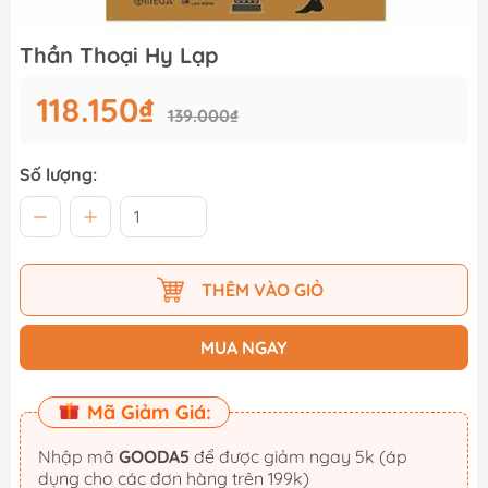
Thần Thoại Hy Lạp
118.150₫
139.000₫
Số lượng:
THÊM VÀO GIỎ
MUA NGAY
Mã Giảm Giá:
Nhập mã
GOODA5
để được giảm ngay 5k (áp
dụng cho các đơn hàng trên 199k)