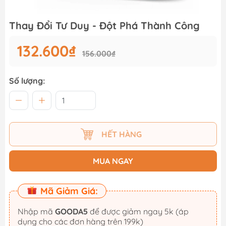
Thay Đổi Tư Duy - Đột Phá Thành Công
132.600₫
156.000₫
Số lượng:
HẾT HÀNG
MUA NGAY
Mã Giảm Giá:
Nhập mã
GOODA5
để được giảm ngay 5k (áp
dụng cho các đơn hàng trên 199k)