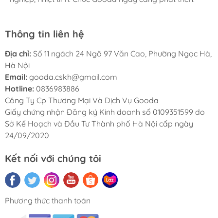
KÍCH THƯỚC 13*20.5
SỐ TRANG 368
Thông tin liên hệ
Nhà phát hành: Bizbooks
Địa chỉ:
Số 11 ngách 24 Ngõ 97 Văn Cao, Phường Ngọc Hà,
Hà Nội
Email:
gooda.cskh@gmail.com
Hotline:
0836983886
Công Ty Cp Thương Mại Và Dịch Vụ Gooda
Giấy chứng nhận Đăng ký Kinh doanh số 0109351599 do
Sở Kế Hoạch và Đầu Tư Thành phố Hà Nội cấp ngày
24/09/2020
Kết nối với chúng tôi
Phương thức thanh toán