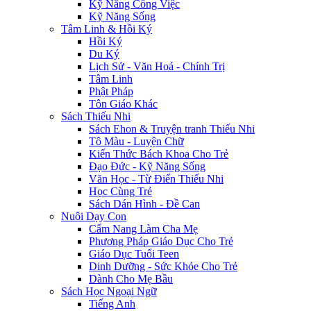
Kỹ Năng Công Việc
Kỹ Năng Sống
Tâm Linh & Hồi Ký
Hồi Ký
Du Ký
Lịch Sử - Văn Hoá - Chính Trị
Tâm Linh
Phật Pháp
Tôn Giáo Khác
Sách Thiếu Nhi
Sách Ehon & Truyện tranh Thiếu Nhi
Tô Màu - Luyện Chữ
Kiến Thức Bách Khoa Cho Trẻ
Đạo Đức - Kỹ Năng Sống
Văn Học - Từ Điển Thiếu Nhi
Học Cùng Trẻ
Sách Dán Hình - Đề Can
Nuôi Dạy Con
Cẩm Nang Làm Cha Mẹ
Phương Pháp Giáo Dục Cho Trẻ
Giáo Dục Tuổi Teen
Dinh Dưỡng - Sức Khỏe Cho Trẻ
Dành Cho Mẹ Bầu
Sách Học Ngoại Ngữ
Tiếng Anh