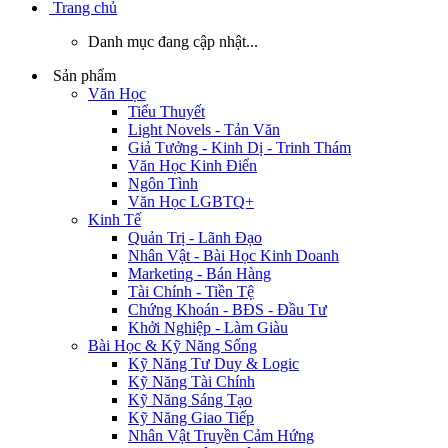
Trang chủ
Danh mục đang cập nhật...
Sản phẩm
Văn Học
Tiểu Thuyết
Light Novels - Tản Văn
Giả Tưởng - Kinh Dị - Trinh Thám
Văn Học Kinh Điển
Ngôn Tình
Văn Học LGBTQ+
Kinh Tế
Quản Trị - Lãnh Đạo
Nhân Vật - Bài Học Kinh Doanh
Marketing - Bán Hàng
Tài Chính - Tiền Tệ
Chứng Khoán - BĐS - Đầu Tư
Khởi Nghiệp - Làm Giàu
Bài Học & Kỹ Năng Sống
Kỹ Năng Tư Duy & Logic
Kỹ Năng Tài Chính
Kỹ Năng Sáng Tạo
Kỹ Năng Giao Tiếp
Nhân Vật Truyền Cảm Hứng