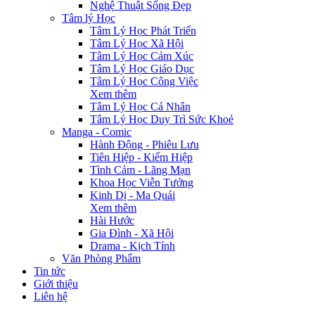
Nghệ Thuật Sống Đẹp
Tâm lý Học
Tâm Lý Học Phát Triển
Tâm Lý Học Xã Hội
Tâm Lý Học Cảm Xúc
Tâm Lý Học Giáo Dục
Tâm Lý Học Công Việc
Xem thêm
Tâm Lý Học Cá Nhân
Tâm Lý Học Duy Trì Sức Khoẻ
Manga - Comic
Hành Động - Phiêu Lưu
Tiên Hiệp - Kiếm Hiệp
Tình Cảm - Lãng Mạn
Khoa Học Viễn Tưởng
Kinh Dị - Ma Quái
Xem thêm
Hài Hước
Gia Đình - Xã Hội
Drama - Kịch Tính
Văn Phòng Phẩm
Tin tức
Giới thiệu
Liên hệ