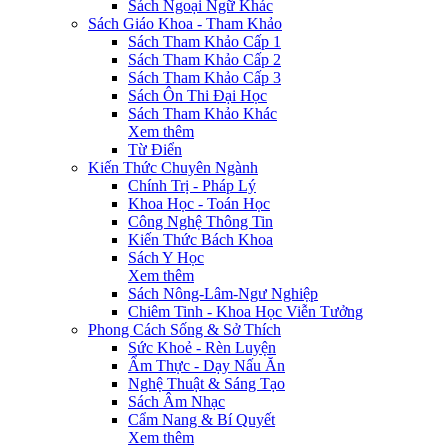
Sách Ngoại Ngữ Khác
Sách Giáo Khoa - Tham Khảo
Sách Tham Khảo Cấp 1
Sách Tham Khảo Cấp 2
Sách Tham Khảo Cấp 3
Sách Ôn Thi Đại Học
Sách Tham Khảo Khác
Xem thêm
Từ Điển
Kiến Thức Chuyên Ngành
Chính Trị - Pháp Lý
Khoa Học - Toán Học
Công Nghệ Thông Tin
Kiến Thức Bách Khoa
Sách Y Học
Xem thêm
Sách Nông-Lâm-Ngư Nghiệp
Chiêm Tinh - Khoa Học Viễn Tưởng
Phong Cách Sống & Sở Thích
Sức Khoẻ - Rèn Luyện
Ẩm Thực - Dạy Nấu Ăn
Nghệ Thuật & Sáng Tạo
Sách Âm Nhạc
Cẩm Nang & Bí Quyết
Xem thêm