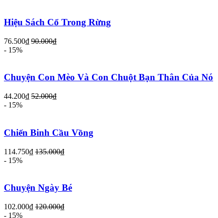
Hiệu Sách Cổ Trong Rừng
76.500₫
90.000₫
- 15%
Chuyện Con Mèo Và Con Chuột Bạn Thân Của Nó
44.200₫
52.000₫
- 15%
Chiến Binh Cầu Vồng
114.750₫
135.000₫
- 15%
Chuyện Ngày Bé
102.000₫
120.000₫
- 15%