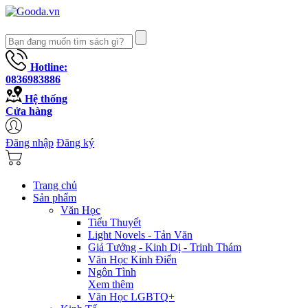
Hotline:
0836983886
Hệ thống
Cửa hàng
Đăng nhập
Đăng ký
Trang chủ
Sản phẩm
Văn Học
Tiểu Thuyết
Light Novels - Tản Văn
Giả Tưởng - Kinh Dị - Trinh Thám
Văn Học Kinh Điển
Ngôn Tình
Xem thêm
Văn Học LGBTQ+