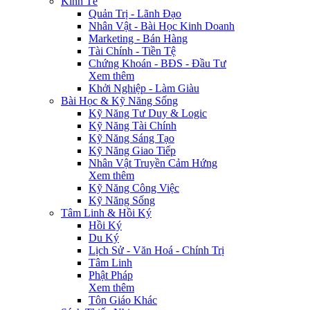
Kinh Tế
Quản Trị - Lãnh Đạo
Nhân Vật - Bài Học Kinh Doanh
Marketing - Bán Hàng
Tài Chính - Tiền Tệ
Chứng Khoán - BĐS - Đầu Tư
Xem thêm
Khởi Nghiệp - Làm Giàu
Bài Học & Kỹ Năng Sống
Kỹ Năng Tư Duy & Logic
Kỹ Năng Tài Chính
Kỹ Năng Sáng Tạo
Kỹ Năng Giao Tiếp
Nhân Vật Truyền Cảm Hứng
Xem thêm
Kỹ Năng Công Việc
Kỹ Năng Sống
Tâm Linh & Hồi Ký
Hồi Ký
Du Ký
Lịch Sử - Văn Hoá - Chính Trị
Tâm Linh
Phật Pháp
Xem thêm
Tôn Giáo Khác