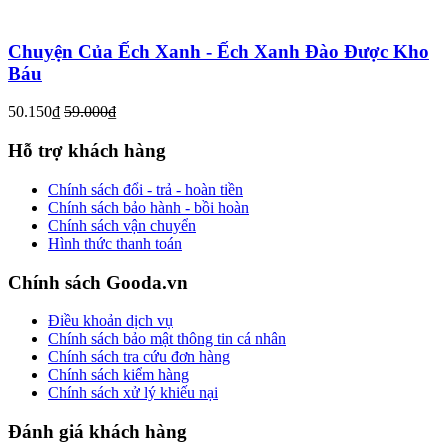
Chuyện Của Ếch Xanh - Ếch Xanh Đào Được Kho
Báu
50.150₫
59.000₫
Hỗ trợ khách hàng
Chính sách đổi - trả - hoàn tiền
Chính sách bảo hành - bồi hoàn
Chính sách vận chuyển
Hình thức thanh toán
Chính sách Gooda.vn
Điều khoản dịch vụ
Chính sách bảo mật thông tin cá nhân
Chính sách tra cứu đơn hàng
Chính sách kiểm hàng
Chính sách xử lý khiếu nại
Đánh giá khách hàng