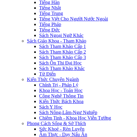
Tiếng Hàn
Tiếng Nhật
Tiếng Trung
Tiếng Việt Cho Người Nước Ngoài
Tiếng Pháp
Tiếng Đức
Sách Ngoại Ngữ Khác
Sách Giáo Khoa - Tham Khảo
Sách Tham Khảo Cấp 1
Sách Tham Khảo Cấp 2
Sách Tham Khảo Cấp 3
Sách Ôn Thi Đại Học
Sách Tham Khảo Khác
Từ Điển
Kiến Thức Chuyên Ngành
Chính Trị - Pháp Lý
Khoa Học - Toán Học
Công Nghệ Thông Tin
Kiến Thức Bách Khoa
Sách Y Học
Sách Nông-Lâm-Ngư Nghiệp
Chiêm Tinh - Khoa Học Viễn Tưởng
Phong Cách Sống & Sở Thích
Sức Khoẻ - Rèn Luyện
Ẩm Thực - Dạy Nấu Ăn