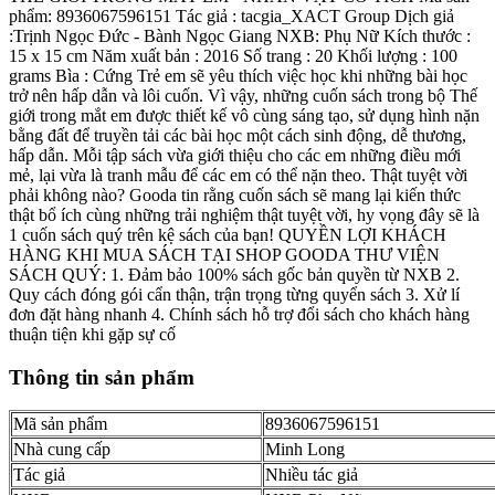
phẩm: 8936067596151 Tác giả : tacgia_XACT Group Dịch giả
:Trịnh Ngọc Đức - Bành Ngọc Giang NXB: Phụ Nữ Kích thước :
15 x 15 cm Năm xuất bản : 2016 Số trang : 20 Khối lượng : 100
grams Bìa : Cứng Trẻ em sẽ yêu thích việc học khi những bài học
trở nên hấp dẫn và lôi cuốn. Vì vậy, những cuốn sách trong bộ Thế
giới trong mắt em được thiết kế vô cùng sáng tạo, sử dụng hình nặn
bằng đất để truyền tải các bài học một cách sinh động, dễ thương,
hấp dẫn. Mỗi tập sách vừa giới thiệu cho các em những điều mới
mẻ, lại vừa là tranh mẫu để các em có thể nặn theo. Thật tuyệt vời
phải không nào? Gooda tin rằng cuốn sách sẽ mang lại kiến thức
thật bổ ích cùng những trải nghiệm thật tuyệt vời, hy vọng đây sẽ là
1 cuốn sách quý trên kệ sách của bạn! QUYỀN LỢI KHÁCH
HÀNG KHI MUA SÁCH TẠI SHOP GOODA THƯ VIỆN
SÁCH QUÝ: 1. Đảm bảo 100% sách gốc bản quyền từ NXB 2.
Quy cách đóng gói cẩn thận, trận trọng từng quyển sách 3. Xử lí
đơn đặt hàng nhanh 4. Chính sách hỗ trợ đổi sách cho khách hàng
thuận tiện khi gặp sự cố
Thông tin sản phẩm
Mã sản phẩm
8936067596151
Nhà cung cấp
Minh Long
Tác giả
Nhiều tác giả