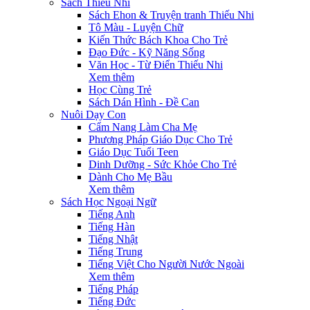
Sách Thiếu Nhi
Sách Ehon & Truyện tranh Thiếu Nhi
Tô Màu - Luyện Chữ
Kiến Thức Bách Khoa Cho Trẻ
Đạo Đức - Kỹ Năng Sống
Văn Học - Từ Điển Thiếu Nhi
Xem thêm
Học Cùng Trẻ
Sách Dán Hình - Đề Can
Nuôi Dạy Con
Cẩm Nang Làm Cha Mẹ
Phương Pháp Giáo Dục Cho Trẻ
Giáo Dục Tuổi Teen
Dinh Dưỡng - Sức Khỏe Cho Trẻ
Dành Cho Mẹ Bầu
Xem thêm
Sách Học Ngoại Ngữ
Tiếng Anh
Tiếng Hàn
Tiếng Nhật
Tiếng Trung
Tiếng Việt Cho Người Nước Ngoài
Xem thêm
Tiếng Pháp
Tiếng Đức