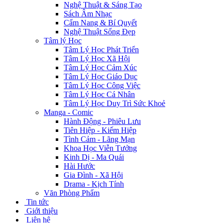
Nghệ Thuật & Sáng Tạo
Sách Âm Nhạc
Cẩm Nang & Bí Quyết
Nghệ Thuật Sống Đẹp
Tâm lý Học
Tâm Lý Học Phát Triển
Tâm Lý Học Xã Hội
Tâm Lý Học Cảm Xúc
Tâm Lý Học Giáo Dục
Tâm Lý Học Công Việc
Tâm Lý Học Cá Nhân
Tâm Lý Học Duy Trì Sức Khoẻ
Manga - Comic
Hành Động - Phiêu Lưu
Tiên Hiệp - Kiếm Hiệp
Tình Cảm - Lãng Mạn
Khoa Học Viễn Tưởng
Kinh Dị - Ma Quái
Hài Hước
Gia Đình - Xã Hội
Drama - Kịch Tính
Văn Phòng Phẩm
Tin tức
Giới thiệu
Liên hệ