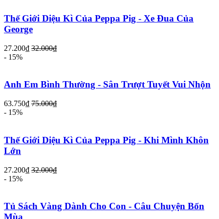
Thế Giới Diệu Kì Của Peppa Pig - Xe Đua Của
George
27.200₫
32.000₫
- 15%
Anh Em Bình Thường - Sân Trượt Tuyết Vui Nhộn
63.750₫
75.000₫
- 15%
Thế Giới Diệu Kì Của Peppa Pig - Khi Mình Khôn
Lớn
27.200₫
32.000₫
- 15%
Tủ Sách Vàng Dành Cho Con - Câu Chuyện Bốn
Mùa