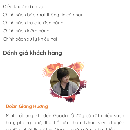
Điều khoản dịch vụ
Chính sách bảo mật thông tin cá nhân
Chính sách tra cứu đơn hàng
Chính sách kiểm hàng
Chính sách xử lý khiếu nại
Đánh giá khách hàng
Hương Suri
Đoàn Giang Hương
Ngọc Anh
Mình rất ưng khi đến Gooda. Ở đây có rất nhiều sách
Mình rất ưng khi đến Gooda. Ở đây có rất nhiều sách
Mình rất ưng khi đến Gooda. Ở đây có rất nhiều sách
hay, phong phú, tha hồ lựa chọn. Nhân viên chuyên
hay, phong phú, tha hồ lựa chọn. Nhân viên chuyên
hay, phong phú, tha hồ lựa chọn. Nhân viên chuyên
nghiệp, nhiệt tình. Chúc Gooda ngày càng phát triển.
nghiệp, nhiệt tình. Chúc Gooda ngày càng phát triển.
nghiệp, nhiệt tình. Chúc Gooda ngày càng phát triển.