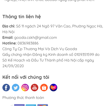
Thông tin liên hệ
Địa chỉ:
Số 11 ngách 24 Ngõ 97 Văn Cao, Phường Ngọc Hà,
Hà Nội
Email:
gooda.cskh@gmail.com
Hotline:
0836983886
Công Ty Cp Thương Mại Và Dịch Vụ Gooda
Giấy chứng nhận Đăng ký Kinh doanh số 0109351599 do
Sở Kế Hoạch và Đầu Tư Thành phố Hà Nội cấp ngày
24/09/2020
Kết nối với chúng tôi
Phương thức thanh toán