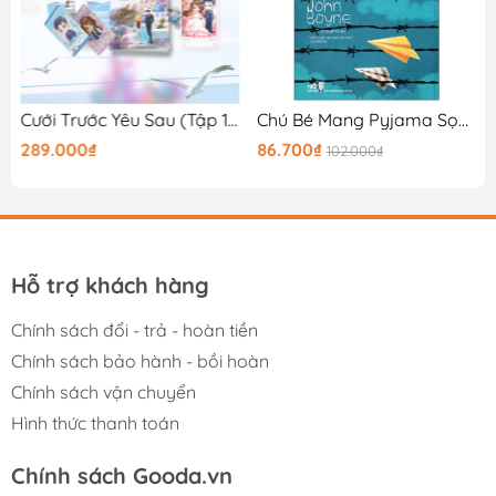
ờng
Cưới Trước Yêu Sau (Tập 1) - Bản Đặc Biệt
Chú Bé Mang Pyjama Sọc (Tái Bản 2026)
289.000₫
86.700₫
102.000₫
Hỗ trợ khách hàng
Chính sách đổi - trả - hoàn tiền
Chính sách bảo hành - bồi hoàn
Chính sách vận chuyển
Hình thức thanh toán
Chính sách Gooda.vn