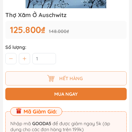
Thợ Xăm Ở Auschwitz
125.800₫
148.000₫
Số lượng:
HẾT HÀNG
MUA NGAY
Mã Giảm Giá:
Nhập mã
GOODA5
để được giảm ngay 5k (áp
dụng cho các đơn hàng trên 199k)