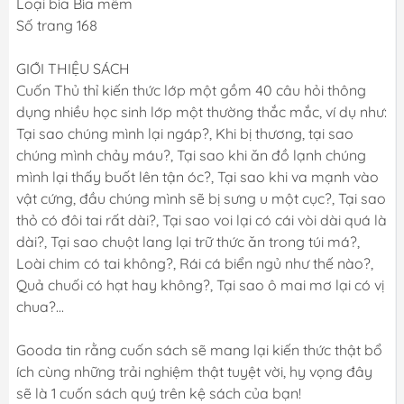
Loại bìa Bìa mềm
Số trang 168
GIỚI THIỆU SÁCH
Cuốn Thủ thỉ kiến thức lớp một gồm 40 câu hỏi thông
dụng nhiều học sinh lớp một thường thắc mắc, ví dụ như:
Tại sao chúng mình lại ngáp?, Khi bị thương, tại sao
chúng mình chảy máu?, Tại sao khi ăn đồ lạnh chúng
mình lại thấy buốt lên tận óc?, Tại sao khi va mạnh vào
vật cứng, đầu chúng mình sẽ bị sưng u một cục?, Tại sao
thỏ có đôi tai rất dài?, Tại sao voi lại có cái vòi dài quá là
dài?, Tại sao chuột lang lại trữ thức ăn trong túi má?,
Loài chim có tai không?, Rái cá biển ngủ như thế nào?,
Quả chuối có hạt hay không?, Tại sao ô mai mơ lại có vị
chua?...
Gooda tin rằng cuốn sách sẽ mang lại kiến thức thật bổ
ích cùng những trải nghiệm thật tuyệt vời, hy vọng đây
sẽ là 1 cuốn sách quý trên kệ sách của bạn!