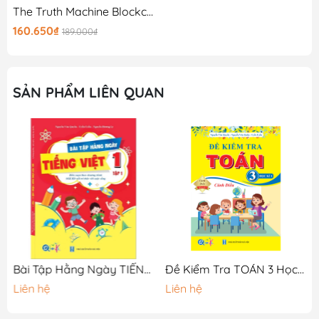
The Truth Machine Blockchain Và Tương Lai Của Tiền Tệ
160.650₫
189.000₫
SẢN PHẨM LIÊN QUAN
Bài Tập Hằng Ngày TIẾNG VIỆT 1 - Tập 1 - Cánh Diều
Đề Kiểm Tra TOÁN 3 Học Kì 1
Liên hệ
Liên hệ