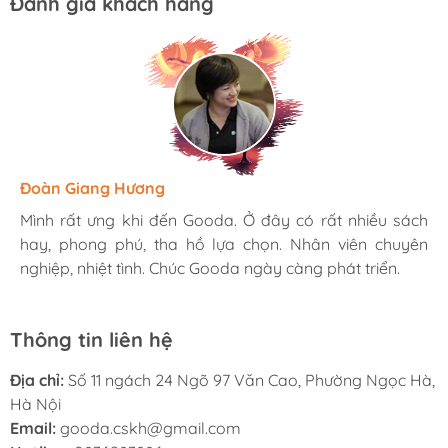
Đánh giá khách hàng
Hương Suri
Đoàn Giang Hương
Ngọc Anh
Mình rất ưng khi đến Gooda. Ở đây có rất nhiều sách
Mình rất ưng khi đến Gooda. Ở đây có rất nhiều sách
Mình rất ưng khi đến Gooda. Ở đây có rất nhiều sách
hay, phong phú, tha hồ lựa chọn. Nhân viên chuyên
hay, phong phú, tha hồ lựa chọn. Nhân viên chuyên
hay, phong phú, tha hồ lựa chọn. Nhân viên chuyên
nghiệp, nhiệt tình. Chúc Gooda ngày càng phát triển.
nghiệp, nhiệt tình. Chúc Gooda ngày càng phát triển.
nghiệp, nhiệt tình. Chúc Gooda ngày càng phát triển.
Thông tin liên hệ
Địa chỉ:
Số 11 ngách 24 Ngõ 97 Văn Cao, Phường Ngọc Hà,
Hà Nội
Email:
gooda.cskh@gmail.com