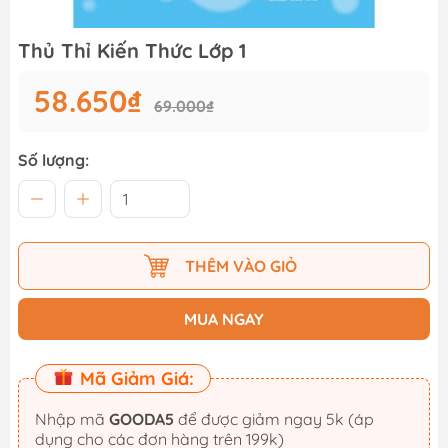
Thủ Thỉ Kiến Thức Lớp 1
58.650₫
69.000₫
Số lượng:
THÊM VÀO GIỎ
MUA NGAY
Mã Giảm Giá:
Nhập mã
GOODA5
để được giảm ngay 5k (áp
dụng cho các đơn hàng trên 199k)