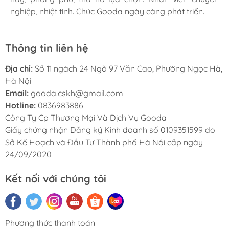
nghiệp, nhiệt tình. Chúc Gooda ngày càng phát triển.
nghiệp, nhiệt tình. Chúc Gooda ngày càng phát triển.
nghiệp, nhiệt tình. Chúc Gooda ngày càng phát triển.
Thông tin liên hệ
Địa chỉ:
Số 11 ngách 24 Ngõ 97 Văn Cao, Phường Ngọc Hà,
Hà Nội
Email:
gooda.cskh@gmail.com
Hotline:
0836983886
Công Ty Cp Thương Mại Và Dịch Vụ Gooda
Giấy chứng nhận Đăng ký Kinh doanh số 0109351599 do
Sở Kế Hoạch và Đầu Tư Thành phố Hà Nội cấp ngày
24/09/2020
Kết nối với chúng tôi
Phương thức thanh toán