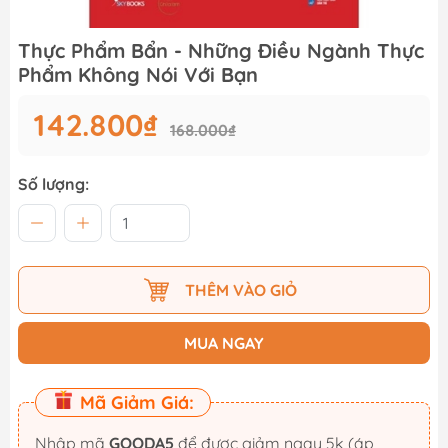
Thực Phẩm Bẩn - Những Điều Ngành Thực
Phẩm Không Nói Với Bạn
142.800₫
168.000₫
Số lượng:
THÊM VÀO GIỎ
MUA NGAY
Mã Giảm Giá:
Nhập mã
GOODA5
để được giảm ngay 5k (áp