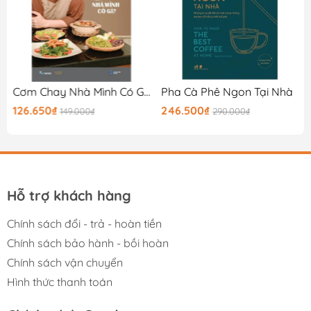
Gooda tin rằng cuốn sách sẽ mang lại kiến thức thật bổ
ích cùng những trải nghiệm thật tuyệt vời, hy vọng đây
sẽ là 1 cuốn sách quý trên kệ sách của bạn!
5)
Cơm Chay Nhà Mình Có Gì?
Pha Cà Phê Ngon Tại Nhà
126.650₫
246.500₫
149.000₫
290.000₫
Hỗ trợ khách hàng
Chính sách đổi - trả - hoàn tiền
Chính sách bảo hành - bồi hoàn
Chính sách vận chuyển
Hình thức thanh toán