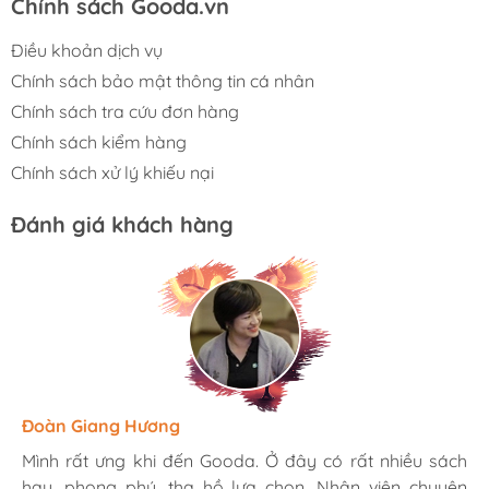
Chính sách Gooda.vn
Điều khoản dịch vụ
Chính sách bảo mật thông tin cá nhân
Chính sách tra cứu đơn hàng
Chính sách kiểm hàng
Chính sách xử lý khiếu nại
Đánh giá khách hàng
Hương Suri
Đoàn Giang Hương
Ngọc Anh
Mình rất ưng khi đến Gooda. Ở đây có rất nhiều sách
Mình rất ưng khi đến Gooda. Ở đây có rất nhiều sách
Mình rất ưng khi đến Gooda. Ở đây có rất nhiều sách
hay, phong phú, tha hồ lựa chọn. Nhân viên chuyên
hay, phong phú, tha hồ lựa chọn. Nhân viên chuyên
hay, phong phú, tha hồ lựa chọn. Nhân viên chuyên