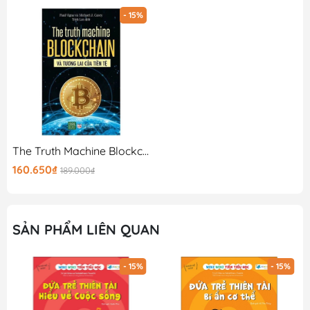
-Vì sao điện thoai có thể truyền âm thanh ?
- 15%
-Vì sao lật đật không bao giờ bị đổ ?
…
Tiến sĩ Meo sẽ trả lời cho các em !
+ Minh hoạ dễ thương
+ Hình ảnh trực quan
+ Giải đáp chi tiết
The Truth Machine Blockchain Và Tương Lai Của Tiền Tệ
160.650₫
189.000₫
SẢN PHẨM LIÊN QUAN
- 15%
- 15%