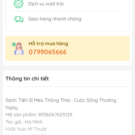
Dịch vụ vượt trội
Giao hàng nhanh chóng
Hỗ trợ mua hàng
0799065666
Thông tin chi tiết
Sách: Tiến Sĩ Mèo Thông Thái - Cuộc Sống Thường
Ngày
Mã sản phẩm: 8936067605129
Tác giả : Hà Minh
NXB: Nxb Mĩ Thuật