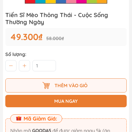
Tiến Sĩ Mèo Thông Thái - Cuộc Sống
Thường Ngày
49.300₫
58.000₫
Số lượng:
THÊM VÀO GIỎ
MUA NGAY
Mã Giảm Giá:
Nhập mã
GOODA5
để được giảm ngay 5k (áp