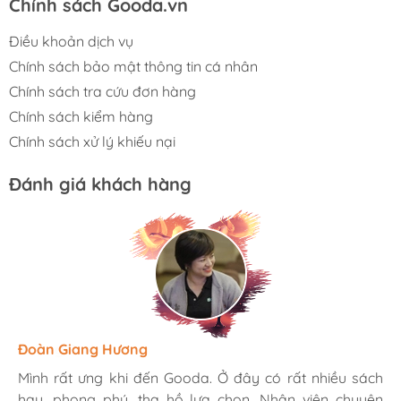
Chính sách Gooda.vn
Điều khoản dịch vụ
Chính sách bảo mật thông tin cá nhân
Chính sách tra cứu đơn hàng
Chính sách kiểm hàng
Chính sách xử lý khiếu nại
Đánh giá khách hàng
Hương Suri
Đoàn Giang Hương
Ngọc Anh
Mình rất ưng khi đến Gooda. Ở đây có rất nhiều sách
Mình rất ưng khi đến Gooda. Ở đây có rất nhiều sách
Mình rất ưng khi đến Gooda. Ở đây có rất nhiều sách
hay, phong phú, tha hồ lựa chọn. Nhân viên chuyên
hay, phong phú, tha hồ lựa chọn. Nhân viên chuyên
hay, phong phú, tha hồ lựa chọn. Nhân viên chuyên