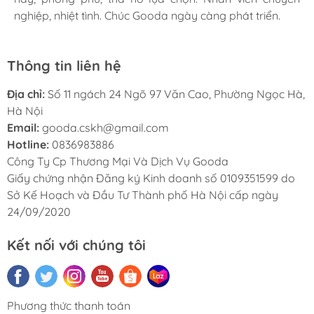
nghiệp, nhiệt tình. Chúc Gooda ngày càng phát triển.
nghiệp, nhiệt tình. Chúc Gooda ngày càng phát triển.
nghiệp, nhiệt tình. Chúc Gooda ngày càng phát triển.
Thông tin liên hệ
Địa chỉ:
Số 11 ngách 24 Ngõ 97 Văn Cao, Phường Ngọc Hà,
Hà Nội
Email:
gooda.cskh@gmail.com
Hotline:
0836983886
Công Ty Cp Thương Mại Và Dịch Vụ Gooda
Giấy chứng nhận Đăng ký Kinh doanh số 0109351599 do
Sở Kế Hoạch và Đầu Tư Thành phố Hà Nội cấp ngày
24/09/2020
Kết nối với chúng tôi
Phương thức thanh toán