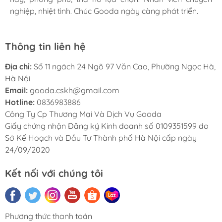
nghiệp, nhiệt tình. Chúc Gooda ngày càng phát triển.
nghiệp, nhiệt tình. Chúc Gooda ngày càng phát triển.
nghiệp, nhiệt tình. Chúc Gooda ngày càng phát triển.
Thông tin liên hệ
Địa chỉ:
Số 11 ngách 24 Ngõ 97 Văn Cao, Phường Ngọc Hà,
Hà Nội
Email:
gooda.cskh@gmail.com
Hotline:
0836983886
Công Ty Cp Thương Mại Và Dịch Vụ Gooda
Giấy chứng nhận Đăng ký Kinh doanh số 0109351599 do
Sở Kế Hoạch và Đầu Tư Thành phố Hà Nội cấp ngày
24/09/2020
Kết nối với chúng tôi
Phương thức thanh toán