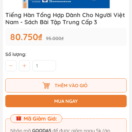
Tiếng Hàn Tổng Hợp Dành Cho Người Việt
Nam - Sách Bài Tập Trung Cấp 3
80.750₫
95.000₫
Số lượng:
THÊM VÀO GIỎ
MUA NGAY
Mã Giảm Giá:
Nhập mã
GOODA5
để được giảm ngay 5k (áp