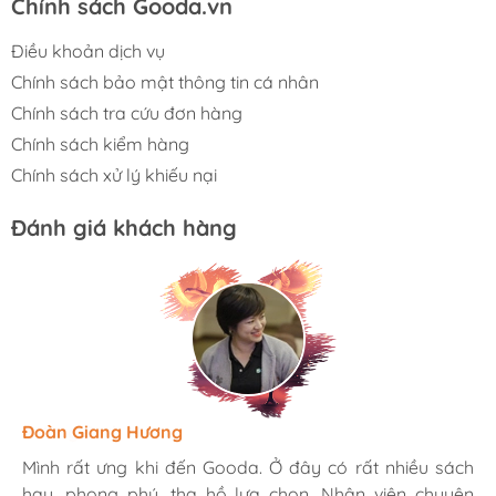
Chính sách Gooda.vn
Điều khoản dịch vụ
Chính sách bảo mật thông tin cá nhân
Chính sách tra cứu đơn hàng
Chính sách kiểm hàng
Chính sách xử lý khiếu nại
Đánh giá khách hàng
Hương Suri
Đoàn Giang Hương
Ngọc Anh
Mình rất ưng khi đến Gooda. Ở đây có rất nhiều sách
Mình rất ưng khi đến Gooda. Ở đây có rất nhiều sách
Mình rất ưng khi đến Gooda. Ở đây có rất nhiều sách
hay, phong phú, tha hồ lựa chọn. Nhân viên chuyên
hay, phong phú, tha hồ lựa chọn. Nhân viên chuyên
hay, phong phú, tha hồ lựa chọn. Nhân viên chuyên