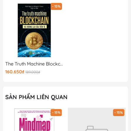
1 cuốn sách quý trên kệ sách của bạn! THÔNG TIN BỔ
- 15%
SUNG: Công ty phát hành: Tác giả: NXB: Năm xuất bản:
Số trang: Hình thức: Bìa mềm QUYỀN LỢI KHÁCH HÀNG
KHI MUA SÁCH TẠI SHOP GOODA THƯ VIỆN SÁCH QUÝ:
1. Đảm bảo 100% sách gốc bản quyền từ NXB 2. Quy
cách đóng gói cẩn thận, trận trọng từng quyển sách 3.
Xử lí đơn đặt hàng nhanh 4. Chính sách hỗ trợ đổi sách
cho khách hàng thuận tiện khi gặp sự cố
The Truth Machine Blockchain Và Tương Lai Của Tiền Tệ
160.650₫
189.000₫
SẢN PHẨM LIÊN QUAN
- 15%
- 15%