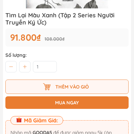
Tìm Lại Màu Xanh (Tập 2 Series Người
Truyền Ký Ức)
91.800₫
108.000₫
Số lượng:
THÊM VÀO GIỎ
MUA NGAY
Mã Giảm Giá:
Nhập mã
GOODA5
để được giảm ngay 5k (áp