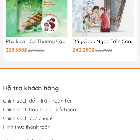
Phụ kiện - Có Thương Cậu Không? - Bản Đặc Biệt
Dây Châu Ngọc Trên Cành Linh Lan
228.650₫
242.250₫
269.000₫
285.000₫
Hỗ trợ khách hàng
Chính sách đổi - trả - hoàn tiền
Chính sách bảo hành - bồi hoàn
Chính sách vận chuyển
Hình thức thanh toán