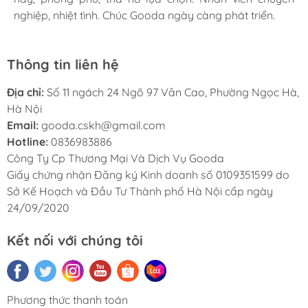
nghiệp, nhiệt tình. Chúc Gooda ngày càng phát triển.
nghiệp, nhiệt tình. Chúc Gooda ngày càng phát triển.
nghiệp, nhiệt tình. Chúc Gooda ngày càng phát triển.
Thông tin liên hệ
Địa chỉ:
Số 11 ngách 24 Ngõ 97 Văn Cao, Phường Ngọc Hà,
Hà Nội
Email:
gooda.cskh@gmail.com
Hotline:
0836983886
Công Ty Cp Thương Mại Và Dịch Vụ Gooda
Giấy chứng nhận Đăng ký Kinh doanh số 0109351599 do
Sở Kế Hoạch và Đầu Tư Thành phố Hà Nội cấp ngày
24/09/2020
Kết nối với chúng tôi
Phương thức thanh toán