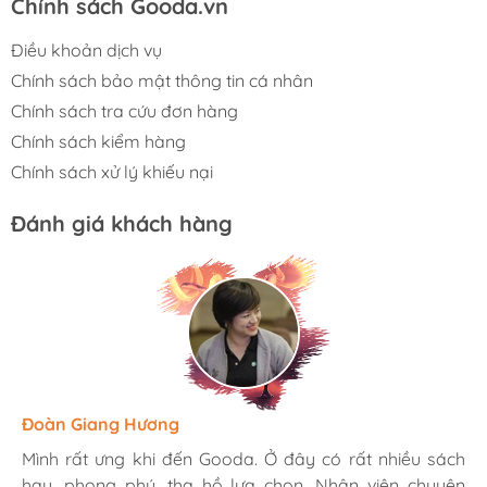
Chính sách Gooda.vn
Điều khoản dịch vụ
Chính sách bảo mật thông tin cá nhân
Chính sách tra cứu đơn hàng
Chính sách kiểm hàng
Chính sách xử lý khiếu nại
Đánh giá khách hàng
Hương Suri
Đoàn Giang Hương
Ngọc Anh
Mình rất ưng khi đến Gooda. Ở đây có rất nhiều sách
Mình rất ưng khi đến Gooda. Ở đây có rất nhiều sách
Mình rất ưng khi đến Gooda. Ở đây có rất nhiều sách
hay, phong phú, tha hồ lựa chọn. Nhân viên chuyên
hay, phong phú, tha hồ lựa chọn. Nhân viên chuyên
hay, phong phú, tha hồ lựa chọn. Nhân viên chuyên