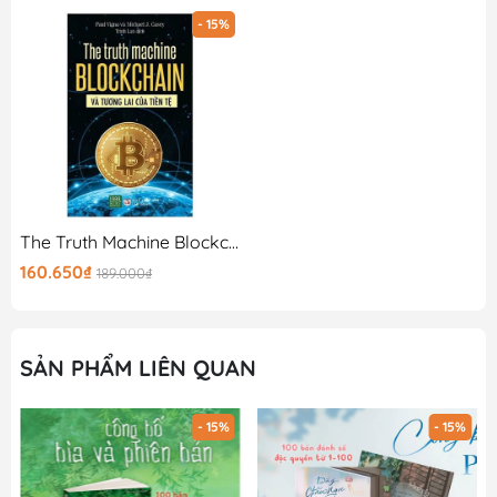
#LoisLowry #nguoitruyenkyuc #timlaimauxanh
- 15%
Gooda tin rằng cuốn sách sẽ mang lại kiến thức thật bổ
ích cùng những trải nghiệm thật tuyệt vời, hy vọng đây
sẽ là 1 cuốn sách quý trên kệ sách của bạn!
The Truth Machine Blockchain Và Tương Lai Của Tiền Tệ
160.650₫
189.000₫
SẢN PHẨM LIÊN QUAN
- 15%
- 15%