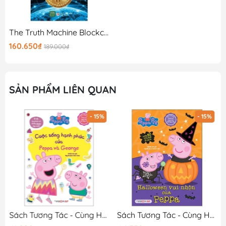
The Truth Machine Blockchain Và Tương Lai Của Tiền Tệ
160.650₫
189.000₫
SẢN PHẨM LIÊN QUAN
- 15%
- 15%
Sách Tương Tác - Cùng Học Cùng Chơi Với Peppa Pig - Cuộc Sống Hạnh Phúc Của Peppa Và George
Sách Tương Tác - Cùng Học Cùng Chơi Với Peppa Pig - Halloween Vui Nhộn Của Peppa