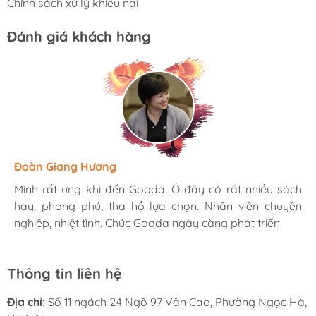
Chính sách xử lý khiếu nại
Đánh giá khách hàng
Hương Suri
Đoàn Giang Hương
Ngọc Anh
Mình rất ưng khi đến Gooda. Ở đây có rất nhiều sách
Mình rất ưng khi đến Gooda. Ở đây có rất nhiều sách
Mình rất ưng khi đến Gooda. Ở đây có rất nhiều sách
hay, phong phú, tha hồ lựa chọn. Nhân viên chuyên
hay, phong phú, tha hồ lựa chọn. Nhân viên chuyên
hay, phong phú, tha hồ lựa chọn. Nhân viên chuyên
nghiệp, nhiệt tình. Chúc Gooda ngày càng phát triển.
nghiệp, nhiệt tình. Chúc Gooda ngày càng phát triển.
nghiệp, nhiệt tình. Chúc Gooda ngày càng phát triển.
Thông tin liên hệ
Địa chỉ:
Số 11 ngách 24 Ngõ 97 Văn Cao, Phường Ngọc Hà,