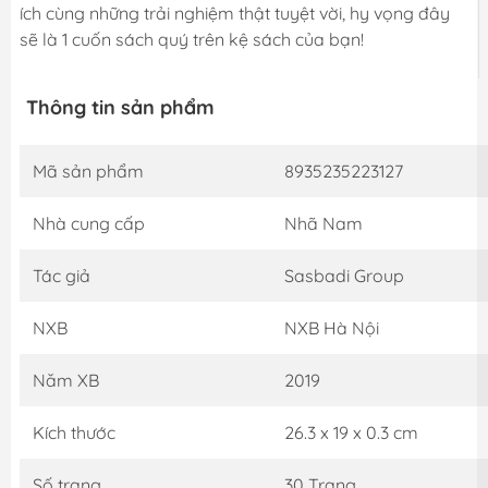
ích cùng những trải nghiệm thật tuyệt vời, hy vọng đây
sẽ là 1 cuốn sách quý trên kệ sách của bạn!
Thông tin sản phẩm
Mã sản phẩm
8935235223127
Nhà cung cấp
Nhã Nam
Tác giả
Sasbadi Group
NXB
NXB Hà Nội
Năm XB
2019
Kích thước
26.3 x 19 x 0.3 cm
Số trang
30 Trang