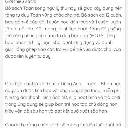
Giới thiệu sách:
Bộ sách Toán song ngữ lý thú này sẽ giúp xây dựng nền
tảng tư duy Toán vững chắc cho trẻ. Bộ sách có 12 cuốn,
bao gồm 6 cấp độ, 1 cuốn học kiến thức và 1 cuốn luyện
tập ở mỗi cấp độ, mang tới những hoạt động đầy hứng
thú cùng những kỹ năng tư duy bậc cao (HOTS: tổng
hợp, phân tích, lý luận, khái quát, ứng dụng và đánh
giá), lồng ghép vào các trò vui để trẻ vừa được chơi vừa
được rèn luyện tư duy.
Đặc biệt nhất là xê ri sách Tiếng Anh – Toán – Khoa học
này còn được tích hợp với ứng dụng điện thoại miễn phí.
Những âm thanh, hình ảnh 3D, clip hoạt hình và trò chơi
trong ứng dụng sẽ giúp bạn trẻ học tập chủ động hơn,
hiểu vấn đề sâu hơn và đạt kết quả xuất sắc hơn.
Gooda tin rằng cuốn sách sẽ mang lại kiến thức thật bổ