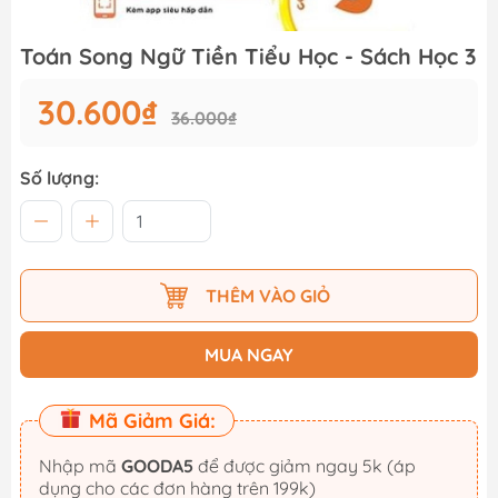
Toán Song Ngữ Tiền Tiểu Học - Sách Học 3
30.600₫
36.000₫
Số lượng:
THÊM VÀO GIỎ
MUA NGAY
Mã Giảm Giá:
Nhập mã
GOODA5
để được giảm ngay 5k (áp
dụng cho các đơn hàng trên 199k)