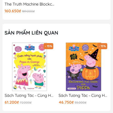
The Truth Machine Blockchain Và Tương Lai Của Tiền Tệ
160.650₫
189.000₫
SẢN PHẨM LIÊN QUAN
- 15%
- 15%
Sách Tương Tác - Cùng Học Cùng Chơi Với Peppa Pig - Cuộc Sống Hạnh Phúc Của Peppa Và George
Sách Tương Tác - Cùng Học Cùng Chơi Với Peppa Pig - Halloween Vui Nhộn Của Peppa
61.200₫
46.750₫
72.000₫
55.000₫