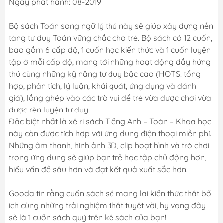
Ngày phát hành: 08-2019
Bộ sách Toán song ngữ lý thú này sẽ giúp xây dựng nền
tảng tư duy Toán vững chắc cho trẻ. Bộ sách có 12 cuốn,
bao gồm 6 cấp độ, 1 cuốn học kiến thức và 1 cuốn luyện
tập ở mỗi cấp độ, mang tới những hoạt động đầy hứng
thú cùng những kỹ năng tư duy bậc cao (HOTS: tổng
hợp, phân tích, lý luận, khái quát, ứng dụng và đánh
giá), lồng ghép vào các trò vui để trẻ vừa được chơi vừa
được rèn luyện tư duy.
Đặc biệt nhất là xê ri sách Tiếng Anh – Toán – Khoa học
này còn được tích hợp với ứng dụng điện thoại miễn phí.
Những âm thanh, hình ảnh 3D, clip hoạt hình và trò chơi
trong ứng dụng sẽ giúp bạn trẻ học tập chủ động hơn,
hiểu vấn đề sâu hơn và đạt kết quả xuất sắc hơn.
Gooda tin rằng cuốn sách sẽ mang lại kiến thức thật bổ
ích cùng những trải nghiệm thật tuyệt vời, hy vọng đây
sẽ là 1 cuốn sách quý trên kệ sách của bạn!