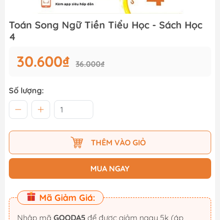
Toán Song Ngữ Tiền Tiểu Học - Sách Học
4
30.600₫
36.000₫
Số lượng:
THÊM VÀO GIỎ
MUA NGAY
Mã Giảm Giá:
Nhập mã
GOODA5
để được giảm ngay 5k (áp