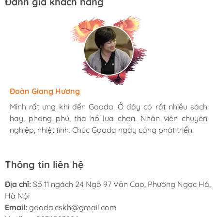
Đánh giá khách hàng
Hương Suri
Đoàn Giang Hương
Ngọc Anh
Mình rất ưng khi đến Gooda. Ở đây có rất nhiều sách
Mình rất ưng khi đến Gooda. Ở đây có rất nhiều sách
Mình rất ưng khi đến Gooda. Ở đây có rất nhiều sách
hay, phong phú, tha hồ lựa chọn. Nhân viên chuyên
hay, phong phú, tha hồ lựa chọn. Nhân viên chuyên
hay, phong phú, tha hồ lựa chọn. Nhân viên chuyên
nghiệp, nhiệt tình. Chúc Gooda ngày càng phát triển.
nghiệp, nhiệt tình. Chúc Gooda ngày càng phát triển.
nghiệp, nhiệt tình. Chúc Gooda ngày càng phát triển.
Thông tin liên hệ
Địa chỉ:
Số 11 ngách 24 Ngõ 97 Văn Cao, Phường Ngọc Hà,
Hà Nội
Email:
gooda.cskh@gmail.com