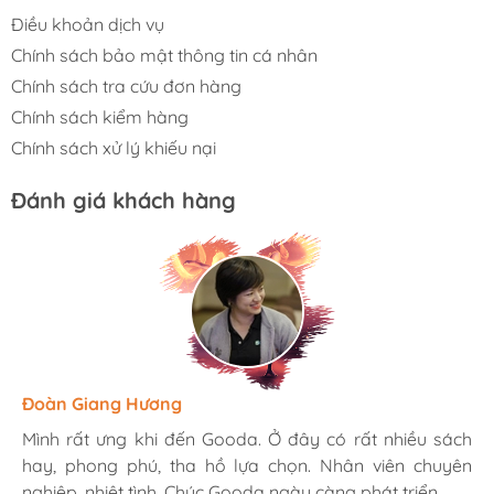
Điều khoản dịch vụ
Chính sách bảo mật thông tin cá nhân
Chính sách tra cứu đơn hàng
Chính sách kiểm hàng
Chính sách xử lý khiếu nại
Đánh giá khách hàng
Hương Suri
Đoàn Giang Hương
Ngọc Anh
Mình rất ưng khi đến Gooda. Ở đây có rất nhiều sách
Mình rất ưng khi đến Gooda. Ở đây có rất nhiều sách
Mình rất ưng khi đến Gooda. Ở đây có rất nhiều sách
hay, phong phú, tha hồ lựa chọn. Nhân viên chuyên
hay, phong phú, tha hồ lựa chọn. Nhân viên chuyên
hay, phong phú, tha hồ lựa chọn. Nhân viên chuyên
nghiệp, nhiệt tình. Chúc Gooda ngày càng phát triển.
nghiệp, nhiệt tình. Chúc Gooda ngày càng phát triển.
nghiệp, nhiệt tình. Chúc Gooda ngày càng phát triển.