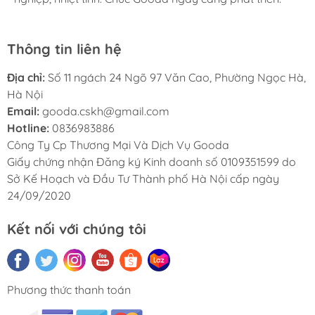
Thông tin liên hệ
Địa chỉ:
Số 11 ngách 24 Ngõ 97 Văn Cao, Phường Ngọc Hà,
Hà Nội
Email:
gooda.cskh@gmail.com
Hotline:
0836983886
Công Ty Cp Thương Mại Và Dịch Vụ Gooda
Giấy chứng nhận Đăng ký Kinh doanh số 0109351599 do
Sở Kế Hoạch và Đầu Tư Thành phố Hà Nội cấp ngày
24/09/2020
Kết nối với chúng tôi
Phương thức thanh toán