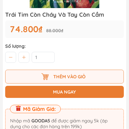
Trái Tim Còn Cháy Và Tay Còn Cầm
74.800₫
88.000₫
Số lượng:
THÊM VÀO GIỎ
MUA NGAY
Mã Giảm Giá:
Nhập mã
GOODA5
để được giảm ngay 5k (áp
dụng cho các đơn hàng trên 199k)