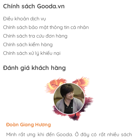
Chính sách Gooda.vn
Điều khoản dịch vụ
Chính sách bảo mật thông tin cá nhân
Chính sách tra cứu đơn hàng
Chính sách kiểm hàng
Chính sách xử lý khiếu nại
Đánh giá khách hàng
Hương Suri
Đoàn Giang Hương
Ngọc Anh
Mình rất ưng khi đến Gooda. Ở đây có rất nhiều sách
Mình rất ưng khi đến Gooda. Ở đây có rất nhiều sách
Mình rất ưng khi đến Gooda. Ở đây có rất nhiều sách