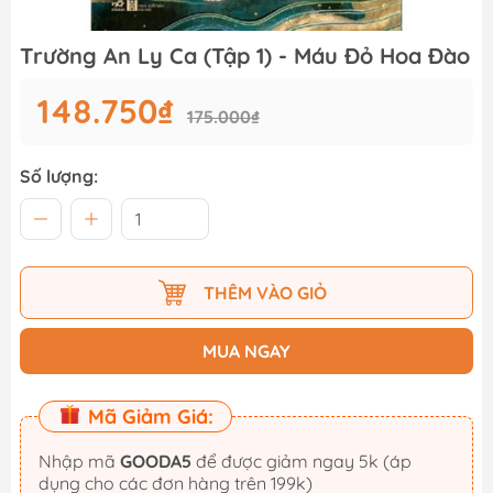
Trường An Ly Ca (Tập 1) - Máu Đỏ Hoa Đào
148.750₫
175.000₫
Số lượng:
THÊM VÀO GIỎ
MUA NGAY
Mã Giảm Giá:
Nhập mã
GOODA5
để được giảm ngay 5k (áp
dụng cho các đơn hàng trên 199k)