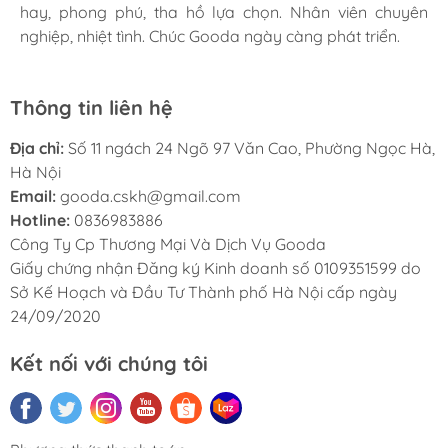
hay, phong phú, tha hồ lựa chọn. Nhân viên chuyên
hay, phong phú, tha hồ lựa chọn. Nhân viên chuyên
hay, phong phú, tha hồ lựa chọn. Nhân viên chuyên
nghiệp, nhiệt tình. Chúc Gooda ngày càng phát triển.
nghiệp, nhiệt tình. Chúc Gooda ngày càng phát triển.
nghiệp, nhiệt tình. Chúc Gooda ngày càng phát triển.
Thông tin liên hệ
Địa chỉ:
Số 11 ngách 24 Ngõ 97 Văn Cao, Phường Ngọc Hà,
Hà Nội
Email:
gooda.cskh@gmail.com
Hotline:
0836983886
Công Ty Cp Thương Mại Và Dịch Vụ Gooda
Giấy chứng nhận Đăng ký Kinh doanh số 0109351599 do
Sở Kế Hoạch và Đầu Tư Thành phố Hà Nội cấp ngày
24/09/2020
Kết nối với chúng tôi