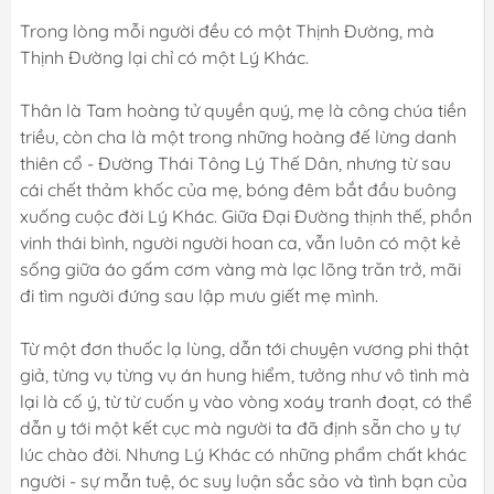
Trong lòng mỗi người đều có một Thịnh Đường, mà
Thịnh Đường lại chỉ có một Lý Khác.
Thân là Tam hoàng tử quyền quý, mẹ là công chúa tiền
triều, còn cha là một trong những hoàng đế lừng danh
thiên cổ - Đường Thái Tông Lý Thế Dân, nhưng từ sau
cái chết thảm khốc của mẹ, bóng đêm bắt đầu buông
xuống cuộc đời Lý Khác. Giữa Đại Đường thịnh thế, phồn
vinh thái bình, người người hoan ca, vẫn luôn có một kẻ
sống giữa áo gấm cơm vàng mà lạc lõng trăn trở, mãi
đi tìm người đứng sau lập mưu giết mẹ mình.
Từ một đơn thuốc lạ lùng, dẫn tới chuyện vương phi thật
giả, từng vụ từng vụ án hung hiểm, tưởng như vô tình mà
lại là cố ý, từ từ cuốn y vào vòng xoáy tranh đoạt, có thể
dẫn y tới một kết cục mà người ta đã định sẵn cho y tự
lúc chào đời. Nhưng Lý Khác có những phẩm chất khác
người - sự mẫn tuệ, óc suy luận sắc sảo và tình bạn của