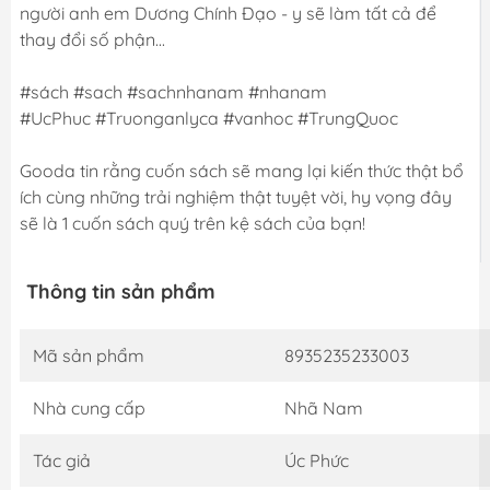
người anh em Dương Chính Đạo - y sẽ làm tất cả để
thay đổi số phận...
#sách #sach #sachnhanam #nhanam
#UcPhuc #Truonganlyca #vanhoc #TrungQuoc
Gooda tin rằng cuốn sách sẽ mang lại kiến thức thật bổ
ích cùng những trải nghiệm thật tuyệt vời, hy vọng đây
sẽ là 1 cuốn sách quý trên kệ sách của bạn!
Thông tin sản phẩm
Mã sản phẩm
8935235233003
Nhà cung cấp
Nhã Nam
Tác giả
Úc Phức