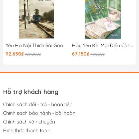
Đang Ở Nhà
Yêu Hà Nội Thích Sài Gòn
Hãy Yêu Khi Mọi Điều Còn Chưa Cũ
92.650₫
67.150₫
109.000₫
79.000₫
Hỗ trợ khách hàng
Chính sách đổi - trả - hoàn tiền
Chính sách bảo hành - bồi hoàn
Chính sách vận chuyển
Hình thức thanh toán