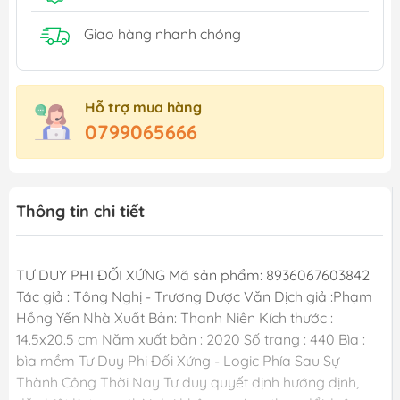
Giao hàng nhanh chóng
Hỗ trợ mua hàng
0799065666
Thông tin chi tiết
TƯ DUY PHI ĐỐI XỨNG Mã sản phẩm: 8936067603842
Tác giả : Tông Nghị - Trương Dược Văn Dịch giả :Phạm
Hồng Yến Nhà Xuất Bản: Thanh Niên Kích thước :
14.5x20.5 cm Năm xuất bản : 2020 Số trang : 440 Bìa :
bìa mềm Tư Duy Phi Đối Xứng - Logic Phía Sau Sự
Thành Công Thời Nay Tư duy quyết định hướng định,