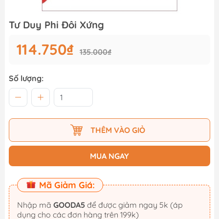
Tư Duy Phi Đôi Xứng
114.750₫
135.000₫
Số lượng:
THÊM VÀO GIỎ
MUA NGAY
Mã Giảm Giá:
Nhập mã
GOODA5
để được giảm ngay 5k (áp
dụng cho các đơn hàng trên 199k)