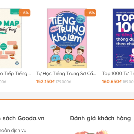
- 15%
- 15%
Mind Map Giao Tiếp Tiếng Trung Theo Giáo Trình Hán Ngữ
Tự Học Tiếng Trung Sơ Cấp - Tiếng Trung Không Khó Lắm
152.150₫
160.650₫
000₫
179.000₫
189.0
h sách Gooda.vn
Đánh giá khách hàng
hoản dịch vụ