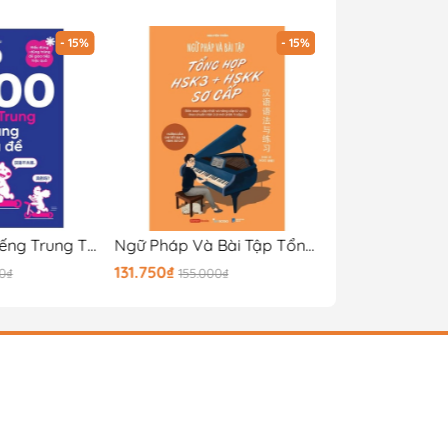
- 15%
- 15%
Top 1000 Từ Tiếng Trung Thông Dụng Theo Chủ Đề
Ngữ Pháp Và Bài Tập Tổng Hợp HSK3 + HSKKk Sơ Cấp
131.750₫
169.150₫
00₫
155.000₫
199.000