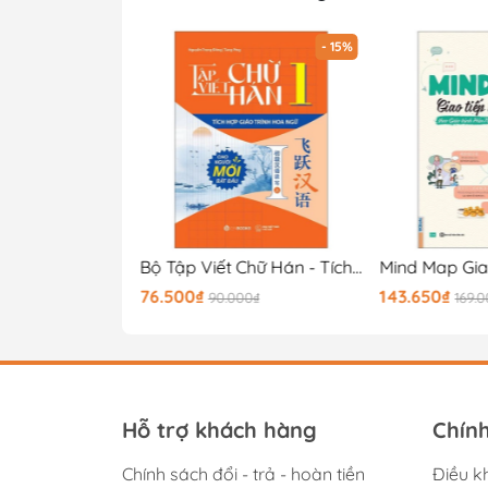
- 15%
- 15%
Bộ Tập Viết Chữ Hán - Tích Hợp Giáo Trình Hoa Ngữ - Tập 2
Bộ Tập Viết Chữ Hán - Tích Hợp Giáo Trình Hoa Ngữ - Tập 1
76.500₫
143.650₫
00₫
90.000₫
169.
Hỗ trợ khách hàng
Chín
Chính sách đổi - trả - hoàn tiền
Điều k