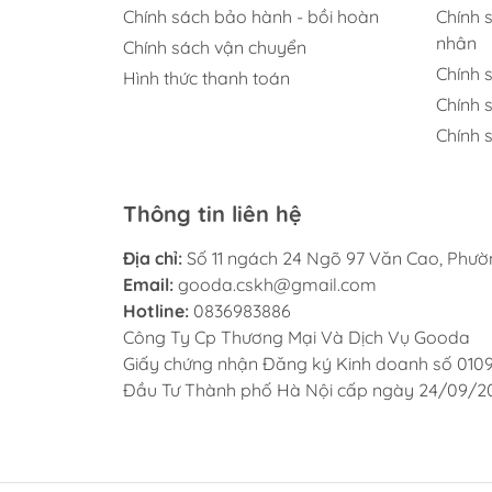
Chính sách bảo hành - bồi hoàn
Chính 
nhân
Chính sách vận chuyển
Chính 
Hình thức thanh toán
Chính 
Chính s
Thông tin liên hệ
Địa chỉ:
Số 11 ngách 24 Ngõ 97 Văn Cao, Phư
Email:
gooda.cskh@gmail.com
Hotline:
0836983886
Công Ty Cp Thương Mại Và Dịch Vụ Gooda
Giấy chứng nhận Đăng ký Kinh doanh số 010
Đầu Tư Thành phố Hà Nội cấp ngày 24/09/2