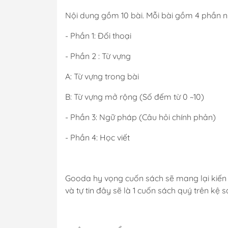
Nội dung gồm 10 bài. Mỗi bài gồm 4 phần n
- Phần 1: Đối thoại
- Phần 2 : Từ vựng
A: Từ vựng trong bài
B: Từ vựng mở rộng (Số đếm từ 0 ~10)
- Phần 3: Ngữ pháp (Câu hỏi chính phản)
- Phần 4: Học viết
Gooda hy vọng cuốn sách sẽ mang lại kiến th
và tự tin đây sẽ là 1 cuốn sách quý trên kệ 