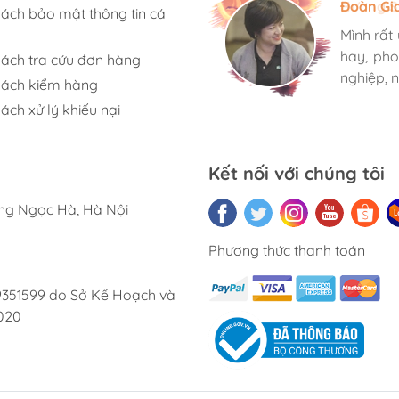
Hương S
Đoàn Gi
Ngọc An
sách bảo mật thông tin cá
Mình rất
Mình rất
Mình rất
hay, pho
hay, pho
hay, pho
sách tra cứu đơn hàng
nghiệp, n
nghiệp, n
nghiệp, n
sách kiểm hàng
ách xử lý khiếu nại
Kết nối với chúng tôi
ờng Ngọc Hà, Hà Nội
Phương thức thanh toán
9351599 do Sở Kế Hoạch và
020