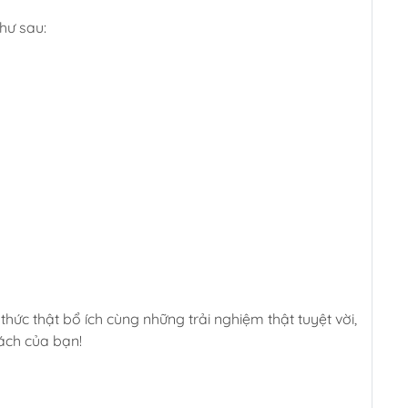
hư sau:
ức thật bổ ích cùng những trải nghiệm thật tuyệt vời,
sách của bạn!