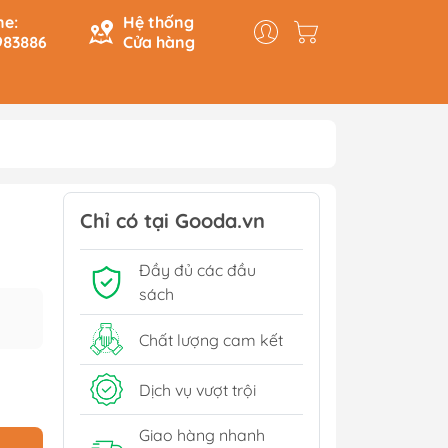
ne:
Hệ thống
983886
Cửa hàng
y & Logic
Hồi Ký
ính
Du Ký
Chỉ có tại Gooda.vn
Tạo
Lịch Sử - Văn Hoá - Chính
Đầy đủ các đầu
Trị
Tiếp
sách
Tâm Linh
Xem thêm
Chất lượng cam kết
Dịch vụ vượt trội
Sách Tham Khảo Cấp 1
Giao hàng nhanh