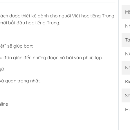
M
 sách được thiết kế dành cho người Việt học tiếng Trung
mới bắt đầu học tiếng Trung.
Nh
Tá
ệt” sẽ giúp bạn:
N
âu đơn giản đến những đoạn và bài văn phức tạp.
N
gữ.
và quan trọng nhất.
Kí
Số
line
Hì