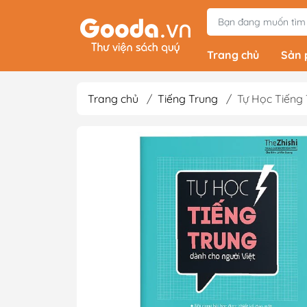
Trang chủ
Sản
Trang chủ
/
Tiếng Trung
/
Tự Học Tiếng
Tiểu Thuyết
Light Novels - Tả
Giả Tưởng - Kinh D
Thám
Văn Học Kinh Điể
Xem thêm
Sách Ehon & Truy
Thiếu Nhi