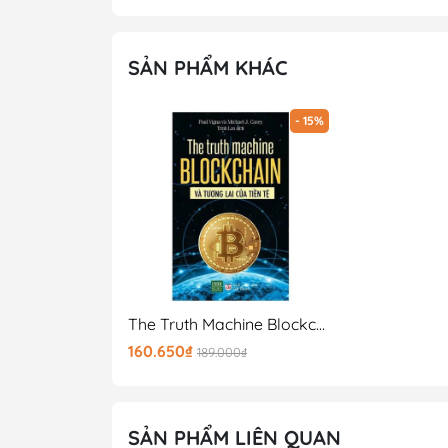
SẢN PHẨM KHÁC
- 15%
The Truth Machine Blockchain Và Tương Lai Của Tiền Tệ
160.650₫
189.000₫
SẢN PHẨM LIÊN QUAN