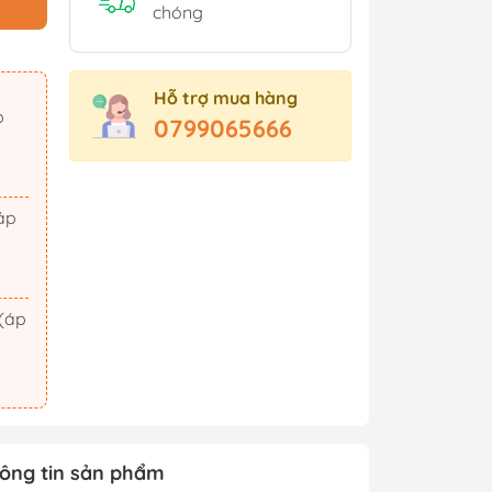
Sách Tham Khảo Cấp 2
chóng
Sách Tham Khảo Cấp 3
Sách Ôn Thi Đại Học
Hỗ trợ mua hàng
Xem thêm
0799065666
t Triển
Hành Động - Phiêu Lưu
 Hội
Tiên Hiệp - Kiếm Hiệp
ảm Xúc
Tình Cảm - Lãng Mạn
áo Dục
Khoa Học Viễn Tưởng
Xem thêm
ông tin sản phẩm