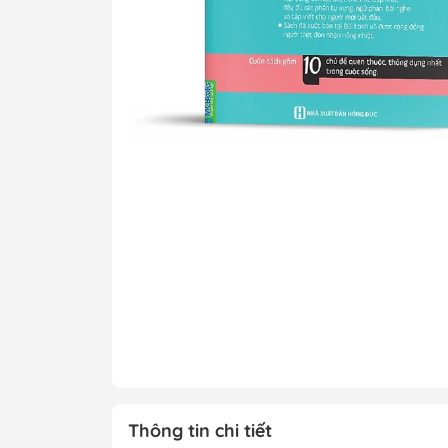
Tô Màu - Luyện 
Kiến Thức Bách 
Trẻ
Đạo Đức - Kỹ Nă
Xem thêm
Chính Trị - Pháp L
Khoa Học - Toán
Công Nghệ Thông
Kiến Thức Bách 
Xem thêm
Thông tin chi tiết