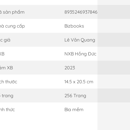
ã sản phẩm
8935246937846
à cung cấp
Bizbooks
c giả
Lê Văn Quang
XB
NXB Hồng Đức
ăm XB
2023
ch thước
14.5 x 20.5 cm
 trang
256 Trang
nh thức
Bìa mềm