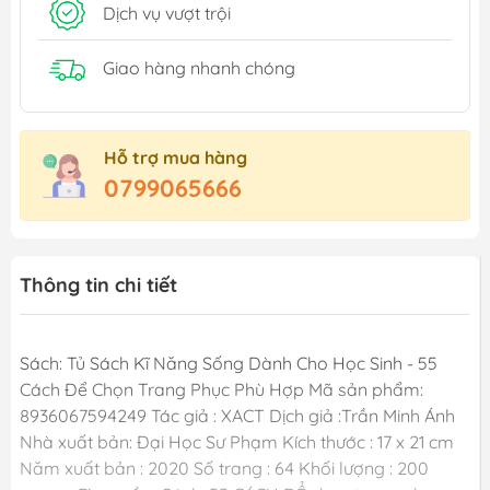
Dịch vụ vượt trội
Giao hàng nhanh chóng
Hỗ trợ mua hàng
0799065666
Thông tin chi tiết
Sách: Tủ Sách Kĩ Năng Sống Dành Cho Học Sinh - 55
Cách Để Chọn Trang Phục Phù Hợp Mã sản phẩm:
8936067594249 Tác giả : XACT Dịch giả :Trần Minh Ánh
Nhà xuất bản: Đại Học Sư Phạm Kích thước : 17 x 21 cm
Năm xuất bản : 2020 Số trang : 64 Khối lượng : 200