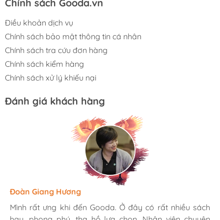
Chính sách Gooda.vn
Điều khoản dịch vụ
Chính sách bảo mật thông tin cá nhân
Chính sách tra cứu đơn hàng
Chính sách kiểm hàng
Chính sách xử lý khiếu nại
Đánh giá khách hàng
Hương Suri
Đoàn Giang Hương
Ngọc Anh
Mình rất ưng khi đến Gooda. Ở đây có rất nhiều sách
Mình rất ưng khi đến Gooda. Ở đây có rất nhiều sách
Mình rất ưng khi đến Gooda. Ở đây có rất nhiều sách
hay, phong phú, tha hồ lựa chọn. Nhân viên chuyên
hay, phong phú, tha hồ lựa chọn. Nhân viên chuyên
hay, phong phú, tha hồ lựa chọn. Nhân viên chuyên