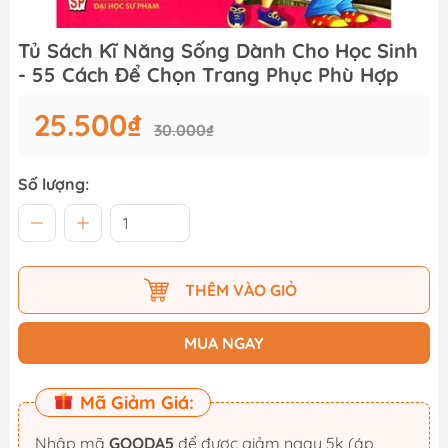
Tủ Sách Kĩ Năng Sống Dành Cho Học Sinh
- 55 Cách Để Chọn Trang Phục Phù Hợp
25.500₫
30.000₫
Số lượng:
THÊM VÀO GIỎ
MUA NGAY
Mã Giảm Giá:
Nhập mã
GOODA5
để được giảm ngay 5k (áp