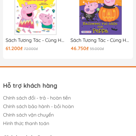
Sách Tương Tác - Cùng Học Cùng Chơi Với Peppa Pig - Cuộc Sống Hạnh Phúc Của Peppa Và George
Sách Tương Tác - Cùng Học Cùng Chơi Với Peppa Pig - Halloween Vui Nhộn Của Peppa
61.200₫
46.750₫
72.000₫
55.000₫
Hỗ trợ khách hàng
Chính sách đổi - trả - hoàn tiền
Chính sách bảo hành - bồi hoàn
Chính sách vận chuyển
Hình thức thanh toán