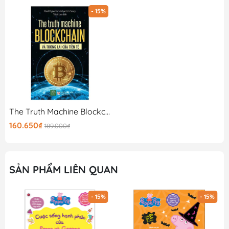
- 15%
The Truth Machine Blockchain Và Tương Lai Của Tiền Tệ
160.650₫
189.000₫
SẢN PHẨM LIÊN QUAN
- 15%
- 15%