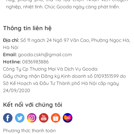
nghiệp, nhiệt tình. Chúc Gooda ngày càng phát triển.
nghiệp, nhiệt tình. Chúc Gooda ngày càng phát triển.
nghiệp, nhiệt tình. Chúc Gooda ngày càng phát triển.
Thông tin liên hệ
Địa chỉ:
Số 11 ngách 24 Ngõ 97 Văn Cao, Phường Ngọc Hà,
Hà Nội
Email:
gooda.cskh@gmail.com
Hotline:
0836983886
Công Ty Cp Thương Mại Và Dịch Vụ Gooda
Giấy chứng nhận Đăng ký Kinh doanh số 0109351599 do
Sở Kế Hoạch và Đầu Tư Thành phố Hà Nội cấp ngày
24/09/2020
Kết nối với chúng tôi
Phương thức thanh toán