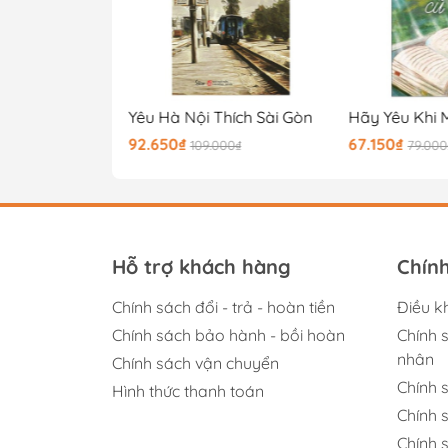
Tôi Muốn Về Nhà Dù Cho Đang Ở Nhà
Yêu Hà Nội Thích Sài Gòn
92.650₫
67.150₫
00₫
109.000₫
79.000
Hỗ trợ khách hàng
Chín
Chính sách đổi - trả - hoàn tiền
Điều k
Chính sách bảo hành - bồi hoàn
Chính 
nhân
Chính sách vận chuyển
Chính 
Hình thức thanh toán
Chính 
Chính s