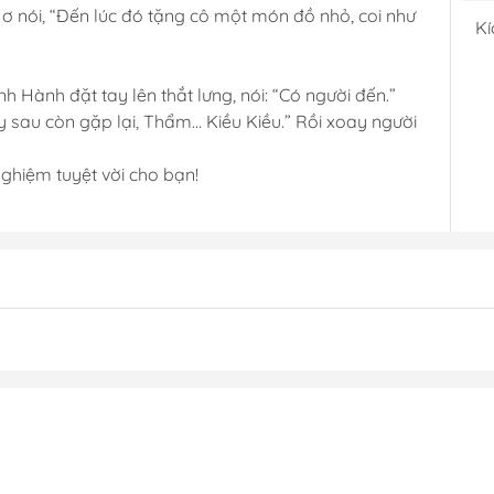
ơ nói, “Đến lúc đó tặng cô một món đồ nhỏ, coi như
Kí
h Hành đặt tay lên thắt lưng, nói: “Có người đến.”
 sau còn gặp lại, Thẩm… Kiều Kiều.” Rồi xoay người
ghiệm tuyệt vời cho bạn!