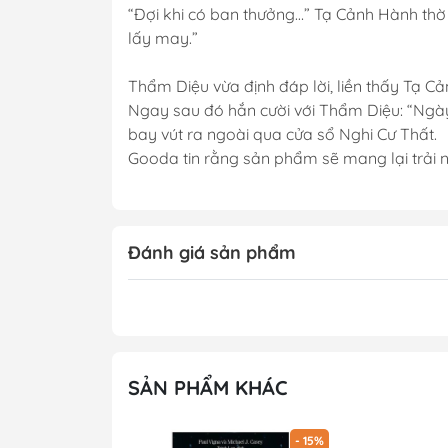
“Đợi khi có ban thưởng…” Tạ Cảnh Hành thờ 
lấy may.”
Thẩm Diệu vừa định đáp lời, liền thấy Tạ Cản
Ngay sau đó hắn cười với Thẩm Diệu: “Ngày
bay vút ra ngoài qua cửa sổ Nghi Cư Thất.
Gooda tin rằng sản phẩm sẽ mang lại trải n
Đánh giá sản phẩm
SẢN PHẨM KHÁC
- 15%