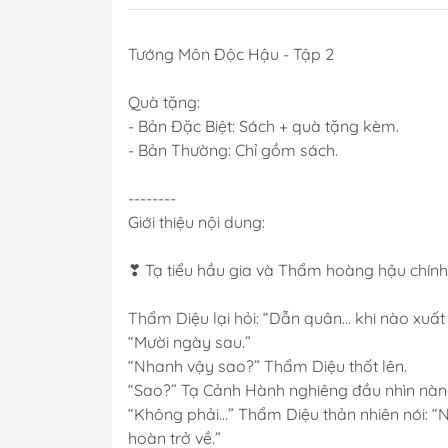
Tướng Môn Độc Hậu - Tập 2
Quà tặng:
- Bản Đặc Biệt: Sách + quà tặng kèm.
- Bản Thường: Chỉ gồm sách.
--------
Giới thiệu nội dung:
❣ Tạ tiểu hầu gia và Thẩm hoàng hậu chính t
Thẩm Diệu lại hỏi: “Dẫn quân… khi nào xuất
“Mười ngày sau.”
“Nhanh vậy sao?” Thẩm Diệu thốt lên.
“Sao?” Tạ Cảnh Hành nghiêng đầu nhìn nàng
“Không phải…” Thẩm Diệu thản nhiên nói: “Nế
hoàn trở về.”