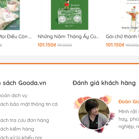
Hãy Yêu Khi Mọi Điều Còn Chưa Cũ
Những Năm Tháng Ấy Cùng Radio (Bìa Màu Xanh)
101.150₫
101.150₫
₫
119.000₫
119.000
h sách Gooda.vn
Đánh giá khách hàng
hoản dịch vụ
Hương S
Đoàn Gi
Ngọc An
sách bảo mật thông tin cá
Mình rất
Mình rất
Mình rất
hay, pho
hay, pho
hay, pho
sách tra cứu đơn hàng
nghiệp, n
nghiệp, n
nghiệp, n
sách kiểm hàng
ách xử lý khiếu nại