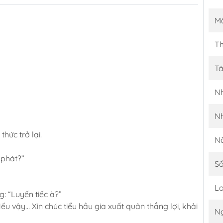
M
Th
Tá
Nh
N
hức trở lại.
N
 phát?”
Số
Lo
: “Luyến tiếc à?”
u vậy… Xin chúc tiểu hầu gia xuất quân thắng lợi, khải
Ng