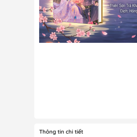
Tô Màu - Luyện 
Kiến Thức Bách 
Trẻ
Đạo Đức - Kỹ Nă
Xem thêm
Chính Trị - Pháp L
Khoa Học - Toán
Công Nghệ Thông
Kiến Thức Bách 
Xem thêm
Thông tin chi tiết