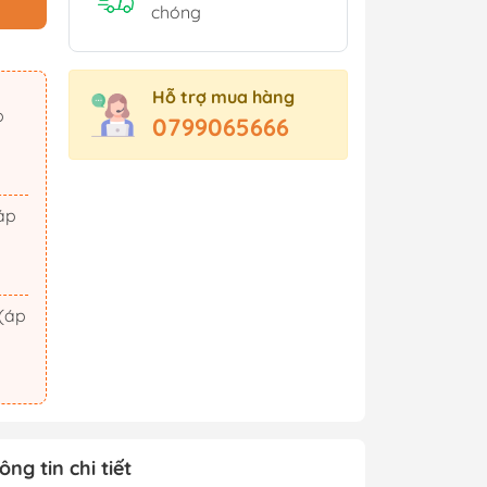
Sách Tham Khảo Cấp 2
chóng
Sách Tham Khảo Cấp 3
Sách Ôn Thi Đại Học
Hỗ trợ mua hàng
Xem thêm
0799065666
t Triển
Hành Động - Phiêu Lưu
 Hội
Tiên Hiệp - Kiếm Hiệp
ảm Xúc
Tình Cảm - Lãng Mạn
áo Dục
Khoa Học Viễn Tưởng
Xem thêm
ông tin chi tiết