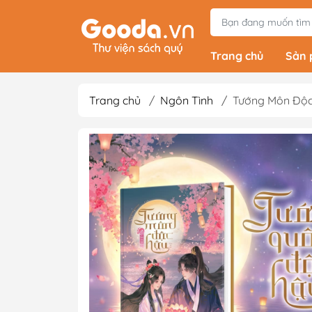
Trang chủ
Sản
Trang chủ
/
Ngôn Tình
/
Tướng Môn Độc 
Tiểu Thuyết
Light Novels - Tả
Giả Tưởng - Kinh D
Thám
Văn Học Kinh Điể
Xem thêm
Sách Ehon & Truy
Thiếu Nhi