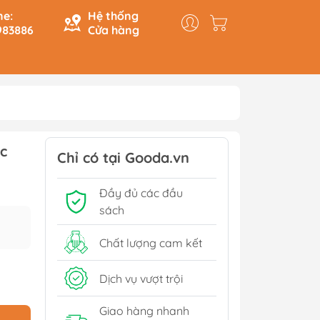
ne:
Hệ thống
983886
Cửa hàng
y & Logic
Hồi Ký
c
ính
Du Ký
Chỉ có tại Gooda.vn
Tạo
Lịch Sử - Văn Hoá - Chính
Đầy đủ các đầu
Trị
Tiếp
sách
Tâm Linh
Xem thêm
Chất lượng cam kết
Dịch vụ vượt trội
Sách Tham Khảo Cấp 1
Giao hàng nhanh