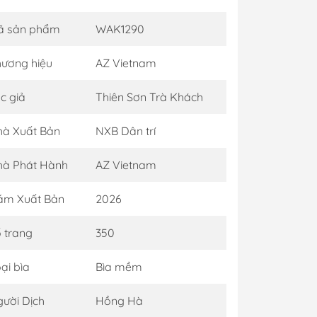
ã sản phẩm
WAK1290
ương hiệu
AZ Vietnam
c giả
Thiên Sơn Trà Khách
à Xuất Bản
NXB Dân trí
hà Phát Hành
AZ Vietnam
ăm Xuất Bản
2026
 trang
350
ại bìa
Bìa mềm
ười Dịch
Hồng Hà