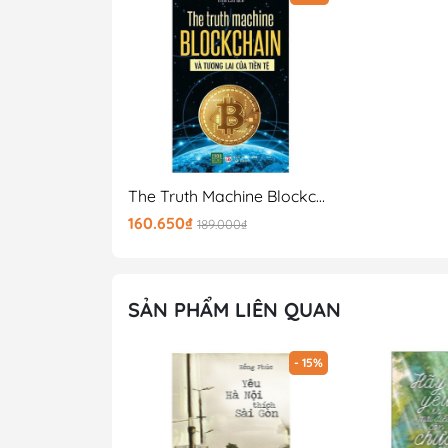
The Truth Machine Blockchain Và Tương Lai Của Tiền Tệ
160.650₫
189.000₫
SẢN PHẨM LIÊN QUAN
- 15%
- 15%