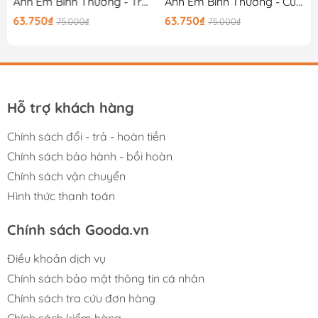
25)
Anh Em Bình Thường - Trận Chiến Đi Trước Một Bước
Anh Em Bình Thường - Cuộc Sống Miền Đồng Quê
63.750₫
63.750₫
75.000₫
75.000₫
Hỗ trợ khách hàng
Chính sách đổi - trả - hoàn tiền
Chính sách bảo hành - bồi hoàn
Chính sách vận chuyển
Hình thức thanh toán
Chính sách Gooda.vn
Điều khoản dịch vụ
Chính sách bảo mật thông tin cá nhân
Chính sách tra cứu đơn hàng