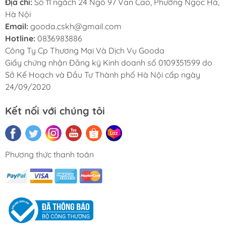
Địa chỉ:
Số 11 ngách 24 Ngõ 97 Văn Cao, Phường Ngọc Hà,
Hà Nội
Email:
gooda.cskh@gmail.com
Hotline:
0836983886
Công Ty Cp Thương Mại Và Dịch Vụ Gooda
Giấy chứng nhận Đăng ký Kinh doanh số 0109351599 do
Sở Kế Hoạch và Đầu Tư Thành phố Hà Nội cấp ngày
24/09/2020
Kết nối với chúng tôi
Phương thức thanh toán