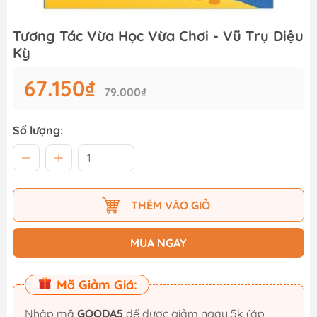
Tương Tác Vừa Học Vừa Chơi - Vũ Trụ Diệu
Kỳ
67.150₫
79.000₫
Số lượng:
THÊM VÀO GIỎ
MUA NGAY
Mã Giảm Giá:
Nhập mã
GOODA5
để được giảm ngay 5k (áp