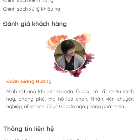
Chính sách kiểm hàng
Chính sách xử lý khiếu nại
Đánh giá khách hàng
Hương Suri
Đoàn Giang Hương
Ngọc Anh
Mình rất ưng khi đến Gooda. Ở đây có rất nhiều sách
Mình rất ưng khi đến Gooda. Ở đây có rất nhiều sách
Mình rất ưng khi đến Gooda. Ở đây có rất nhiều sách
hay, phong phú, tha hồ lựa chọn. Nhân viên chuyên
hay, phong phú, tha hồ lựa chọn. Nhân viên chuyên
hay, phong phú, tha hồ lựa chọn. Nhân viên chuyên
nghiệp, nhiệt tình. Chúc Gooda ngày càng phát triển.
nghiệp, nhiệt tình. Chúc Gooda ngày càng phát triển.
nghiệp, nhiệt tình. Chúc Gooda ngày càng phát triển.
Thông tin liên hệ