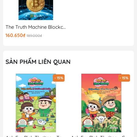
The Truth Machine Blockchain Và Tương Lai Của Tiền Tệ
160.650₫
189.000₫
SẢN PHẨM LIÊN QUAN
- 15%
- 15%