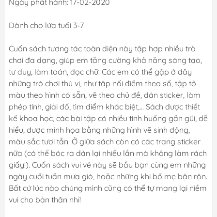
Ngày phát hành: 17-02-2020
Dành cho lứa tuổi 3-7
Cuốn sách tương tác toàn diện này tập hợp nhiều trò
chơi đa dạng, giúp em tăng cường khả năng sáng tạo,
tư duy, làm toán, đọc chữ. Các em có thể gặp ở đây
những trò chơi thú vị, như tập nối điểm theo số, tập tô
màu theo hình có sẵn, vẽ theo chủ đề, dán sticker, làm
phép tính, giải đố, tìm điểm khác biệt,... Sách được thiết
kế khoa học, các bài tập có nhiều tình huống gần gũi, dễ
hiểu, được minh họa bằng những hình vẽ sinh động,
màu sắc tươi tắn. Ở giữa sách còn có các trang sticker
nữa (có thể bóc ra dán lại nhiều lần mà không làm rách
giấy!). Cuốn sách vui vẻ này sẽ bầu bạn cùng em những
ngày cuối tuần mưa gió, hoặc những khi bố mẹ bận rộn.
Bất cứ lúc nào chúng mình cũng có thể tự mang lại niềm
vui cho bản thân nhỉ!