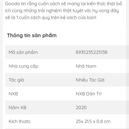
Gooda tin rằng cuốn sách sẽ mang lại kiến thức thật bổ
ích cùng những trải nghiệm thật tuyệt vời, hy vọng đây
sẽ là 1 cuốn sách quý trên kệ sách của bạn!
Thông tin sản phẩm
Mã sản phẩm
8935235225138
Nhà cung cấp
Nhã Nam
Tác giả
Nhiều Tác Giả
NXB
NXB Dân Trí
Năm XB
2020
Kích thước
25x 21.5 x 0.8 cm