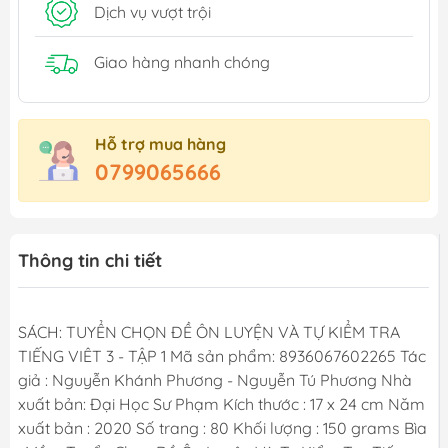
Dịch vụ vượt trội
Giao hàng nhanh chóng
Hỗ trợ mua hàng
0799065666
Thông tin chi tiết
SÁCH: TUYỂN CHỌN ĐỀ ÔN LUYỆN VÀ TỰ KIỂM TRA
TIẾNG VIÊT 3 - TẬP 1 Mã sản phẩm: 8936067602265 Tác
giả : Nguyễn Khánh Phương - Nguyễn Tú Phương Nhà
xuất bản: Đại Học Sư Phạm Kích thước : 17 x 24 cm Năm
xuất bản : 2020 Số trang : 80 Khối lượng : 150 grams Bìa