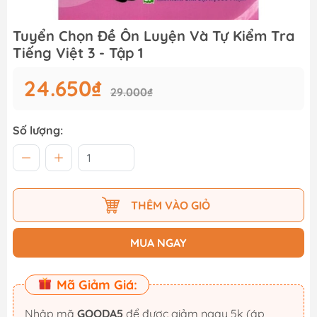
Tuyển Chọn Đề Ôn Luyện Và Tự Kiểm Tra
Tiếng Việt 3 - Tập 1
24.650₫
29.000₫
Số lượng:
THÊM VÀO GIỎ
MUA NGAY
Mã Giảm Giá:
Nhập mã
GOODA5
để được giảm ngay 5k (áp