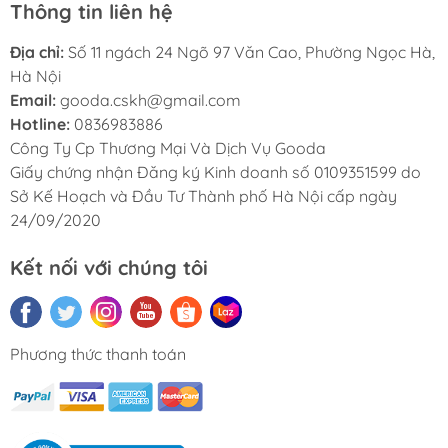
Thông tin liên hệ
Địa chỉ:
Số 11 ngách 24 Ngõ 97 Văn Cao, Phường Ngọc Hà,
Hà Nội
Email:
gooda.cskh@gmail.com
Hotline:
0836983886
Công Ty Cp Thương Mại Và Dịch Vụ Gooda
Giấy chứng nhận Đăng ký Kinh doanh số 0109351599 do
Sở Kế Hoạch và Đầu Tư Thành phố Hà Nội cấp ngày
24/09/2020
Kết nối với chúng tôi
Phương thức thanh toán