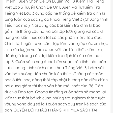
: Mềm Tuyển Chọn Đề Ôn Luyện Và Tự Kiểm Tra Tiếng
Việt Lớp 3 Tuyển Chọn Đề Ôn Luyện Và Tự Kiểm Tra
Tiếng Việt Lớp 3 cung cấp hệ thống đề kiểm tra định kì
từng tuần của sách giáo khoa Tiếng Việt 3 (Chương trình
Tiểu học mới). Nội dung các bài kiểm tra định kì bao
gồm hệ thống câu hỏi và bài tập tương ứng với các kĩ
năng và kiến thức của tất cả các phân môn: Tập đọc,
Chính tả, Luyện từ và câu, Tập làm văn, giúp các em học
sinh rèn luyện và làm quen với các hình thức kiểm tra,
đánh giá trong các đợt kiểm tra định kì của năm học
lớp 3. Cuốn sách này được biên soạn trên tinh thần bám
sát chương trình sách giáo khoa Tiếng Việt 3, bám sát
văn bản hướng dẫn chuẩn kiến thức, kĩ năng các môn
học ở tiểu học, đồng thời cập nhật hướng dẫn điều chỉnh
nội dung giảm tải theo văn bản mới nhất của Bộ Giáo
dục và Đào tạo. Gooda tin rằng cuốn sách sẽ mang lại
kiến thức thật bổ ích cùng những trải nghiệm thật tuyệt
vời, hy vọng đây sẽ là 1 cuốn sách quý trên kệ sách của
bạn! QUYỀN LỢI KHÁCH HÀNG KHI MUA SÁCH TẠI