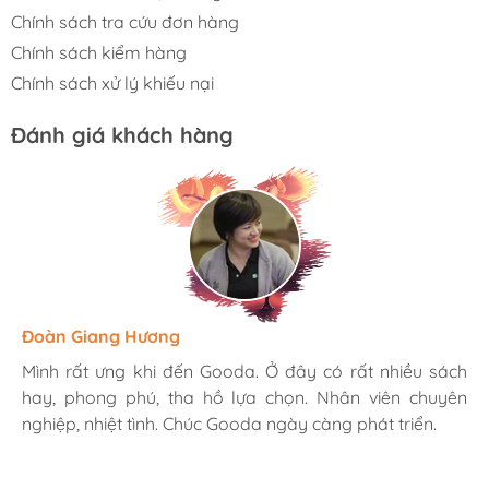
Chính sách tra cứu đơn hàng
Chính sách kiểm hàng
Chính sách xử lý khiếu nại
Đánh giá khách hàng
Hương Suri
Đoàn Giang Hương
Ngọc Anh
Mình rất ưng khi đến Gooda. Ở đây có rất nhiều sách
Mình rất ưng khi đến Gooda. Ở đây có rất nhiều sách
Mình rất ưng khi đến Gooda. Ở đây có rất nhiều sách
hay, phong phú, tha hồ lựa chọn. Nhân viên chuyên
hay, phong phú, tha hồ lựa chọn. Nhân viên chuyên
hay, phong phú, tha hồ lựa chọn. Nhân viên chuyên
nghiệp, nhiệt tình. Chúc Gooda ngày càng phát triển.
nghiệp, nhiệt tình. Chúc Gooda ngày càng phát triển.
nghiệp, nhiệt tình. Chúc Gooda ngày càng phát triển.