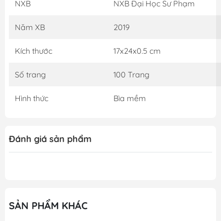
NXB
NXB Đại Học Sư Phạm
TẠI SHOP GOODA THƯ VIỆN SÁCH QUÝ: 1. Đảm bảo
100% sách gốc bản quyền từ NXB 2. Quy cách đóng gói
Năm XB
2019
cẩn thận, trận trọng từng quyển sách 3. Xử lí đơn đặt
hàng nhanh 4. Chính sách hỗ trợ đổi sách cho khách
Kích thước
17x24x0.5 cm
hàng thuận tiện khi gặp sự cố
Số trang
100 Trang
Hình thức
Bìa mềm
Đánh giá sản phẩm
SẢN PHẨM KHÁC