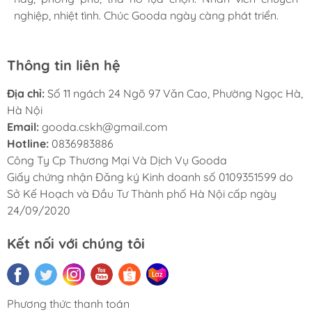
nghiệp, nhiệt tình. Chúc Gooda ngày càng phát triển.
nghiệp, nhiệt tình. Chúc Gooda ngày càng phát triển.
nghiệp, nhiệt tình. Chúc Gooda ngày càng phát triển.
Thông tin liên hệ
Địa chỉ:
Số 11 ngách 24 Ngõ 97 Văn Cao, Phường Ngọc Hà,
Hà Nội
Email:
gooda.cskh@gmail.com
Hotline:
0836983886
Công Ty Cp Thương Mại Và Dịch Vụ Gooda
Giấy chứng nhận Đăng ký Kinh doanh số 0109351599 do
Sở Kế Hoạch và Đầu Tư Thành phố Hà Nội cấp ngày
24/09/2020
Kết nối với chúng tôi
Phương thức thanh toán