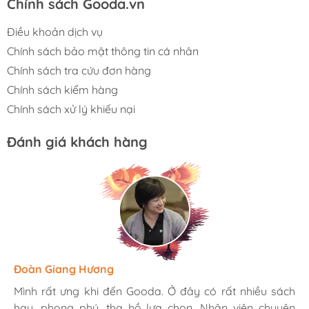
Chính sách Gooda.vn
Điều khoản dịch vụ
Chính sách bảo mật thông tin cá nhân
Chính sách tra cứu đơn hàng
Chính sách kiểm hàng
Chính sách xử lý khiếu nại
Đánh giá khách hàng
Hương Suri
Đoàn Giang Hương
Ngọc Anh
Mình rất ưng khi đến Gooda. Ở đây có rất nhiều sách
Mình rất ưng khi đến Gooda. Ở đây có rất nhiều sách
Mình rất ưng khi đến Gooda. Ở đây có rất nhiều sách
hay, phong phú, tha hồ lựa chọn. Nhân viên chuyên
hay, phong phú, tha hồ lựa chọn. Nhân viên chuyên
hay, phong phú, tha hồ lựa chọn. Nhân viên chuyên