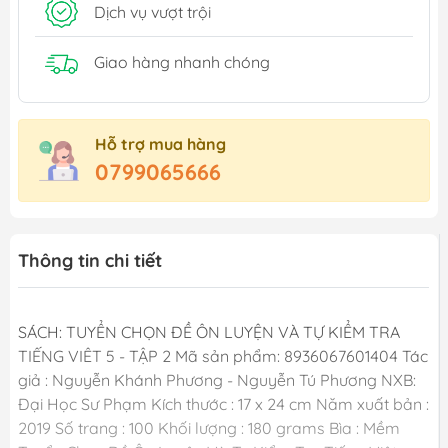
Dịch vụ vượt trội
Giao hàng nhanh chóng
Hỗ trợ mua hàng
0799065666
Thông tin chi tiết
SÁCH: TUYỂN CHỌN ĐỀ ÔN LUYỆN VÀ TỰ KIỂM TRA
TIẾNG VIÊT 5 - TẬP 2 Mã sản phẩm: 8936067601404 Tác
giả : Nguyễn Khánh Phương - Nguyễn Tú Phương NXB:
Đại Học Sư Phạm Kích thước : 17 x 24 cm Năm xuất bản :
2019 Số trang : 100 Khối lượng : 180 grams Bìa : Mềm