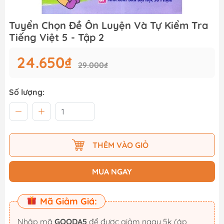
Tuyển Chọn Đề Ôn Luyện Và Tự Kiểm Tra
Tiếng Việt 5 - Tập 2
24.650₫
29.000₫
Số lượng:
THÊM VÀO GIỎ
MUA NGAY
Mã Giảm Giá:
Nhập mã
GOODA5
để được giảm ngay 5k (áp