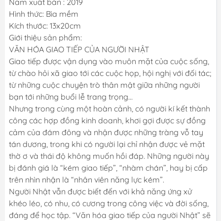
Năm xuất bản : 2019
Hình thức: Bìa mềm
Kích thước: 13x20cm
Giới thiệu sản phẩm:
VĂN HÓA GIAO TIẾP CỦA NGƯỜI NHẬT
Giao tiếp được vận dụng vào muôn mặt của cuộc sống,
từ chào hỏi xã giao tới các cuộc họp, hội nghị với đối tác;
từ những cuộc chuyện trò thân mật giữa những người
bạn tới những buổi lễ trang trọng…
Nhưng trong cùng một hoàn cảnh, có người kí kết thành
công các hợp đồng kinh doanh, khơi gợi được sự đồng
cảm của đám đông và nhận được những tràng vỗ tay
tán dương, trong khi có người lại chỉ nhận được vẻ mặt
thờ ơ và thái độ không muốn hồi đáp. Những người này
bị đánh giá là “kém giao tiếp”, “nhàm chán”, hay bị cấp
trên nhìn nhận là “nhân viên năng lực kém”.
Người Nhật vẫn được biết đến với khả năng ứng xử
khéo léo, có nhu, có cương trong công việc và đời sống,
đáng để học tập. “Văn hóa giao tiếp của người Nhật” sẽ