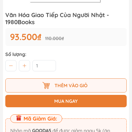
Văn Hóa Giao Tiếp Của Người Nhật -
1980Books
93.500₫
110.000₫
Số lượng:
THÊM VÀO GIỎ
MUA NGAY
Mã Giảm Giá:
Nhập mã
GOODA5
để được giảm ngay 5k (áp