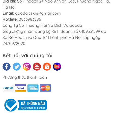
Địa chỉ:
Số 11 ngách 24 Ngõ 97 Văn Cao, Phường Ngọc Hà,
Hà Nội
Email:
gooda.cskh@gmail.com
Hotline:
0836983886
Công Ty Cp Thương Mại Và Dịch Vụ Gooda
Giấy chứng nhận Đăng ký Kinh doanh số 0109351599 do
Sở Kế Hoạch và Đầu Tư Thành phố Hà Nội cấp ngày
24/09/2020
Kết nối với chúng tôi
Phương thức thanh toán