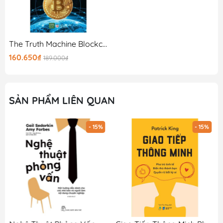
The Truth Machine Blockchain Và Tương Lai Của Tiền Tệ
160.650₫
189.000₫
SẢN PHẨM LIÊN QUAN
- 15%
- 15%