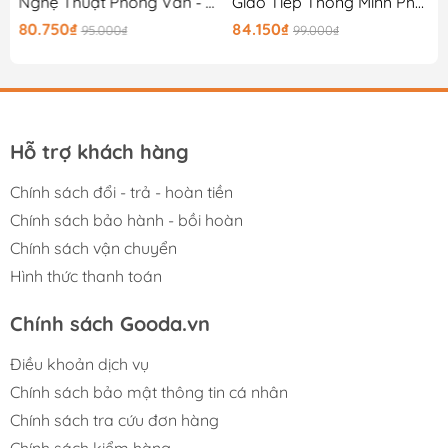
Tái Bản 2025)
Nghệ Thuật Phỏng Vấn - Một Hướng Dẫn Dành Cho Các Nhà Báo Và Người Viết Chuyên Nghiệp
Giao Tiếp Thông Minh Pha Trò Tinh Tế Biến Thù Thành Bạn Quyến Rũ Bất Kỳ Ai
80.750₫
84.150₫
95.000₫
99.000₫
Hỗ trợ khách hàng
Chính sách đổi - trả - hoàn tiền
Chính sách bảo hành - bồi hoàn
Chính sách vận chuyển
Hình thức thanh toán
Chính sách Gooda.vn
Điều khoản dịch vụ
Chính sách bảo mật thông tin cá nhân
Chính sách tra cứu đơn hàng