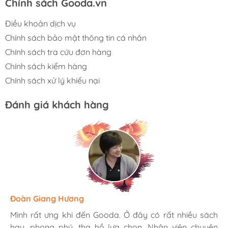
Chính sách Gooda.vn
Điều khoản dịch vụ
Chính sách bảo mật thông tin cá nhân
Chính sách tra cứu đơn hàng
Chính sách kiểm hàng
Chính sách xử lý khiếu nại
Đánh giá khách hàng
Hương Suri
Đoàn Giang Hương
Ngọc Anh
Mình rất ưng khi đến Gooda. Ở đây có rất nhiều sách
Mình rất ưng khi đến Gooda. Ở đây có rất nhiều sách
Mình rất ưng khi đến Gooda. Ở đây có rất nhiều sách
hay, phong phú, tha hồ lựa chọn. Nhân viên chuyên
hay, phong phú, tha hồ lựa chọn. Nhân viên chuyên
hay, phong phú, tha hồ lựa chọn. Nhân viên chuyên