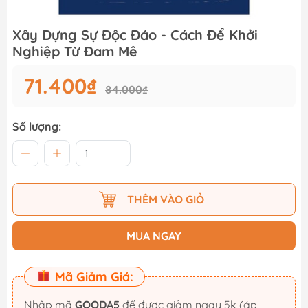
Xây Dựng Sự Độc Đáo - Cách Để Khởi
Nghiệp Từ Đam Mê
71.400₫
84.000₫
Số lượng:
THÊM VÀO GIỎ
MUA NGAY
Mã Giảm Giá:
Nhập mã
GOODA5
để được giảm ngay 5k (áp