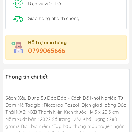
Dịch vụ vượt trội
Giao hàng nhanh chóng
Hỗ trợ mua hàng
0799065666
Thông tin chi tiết
Sách: Xây Dựng Sự Độc Đáo - Cách Để Khởi Nghiệp Từ
Đam Mê Tác giả : Riccardo Pozzoll Dịch giả :Hoàng Đức
Thái NXB: NXB Thanh Niên Kích thước : 14.5 x 20.5 cm
Năm xuất bản : 2022 Số trang : 232 Khối lượng : 280
grams Bìa : bìa mềm “Tập hợp những mẩu truyện ngắn