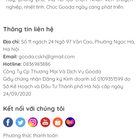
nghiệp, nhiệt tình. Chúc Gooda ngày càng phát triển.
nghiệp, nhiệt tình. Chúc Gooda ngày càng phát triển.
nghiệp, nhiệt tình. Chúc Gooda ngày càng phát triển.
Thông tin liên hệ
Địa chỉ:
Số 11 ngách 24 Ngõ 97 Văn Cao, Phường Ngọc Hà,
Hà Nội
Email:
gooda.cskh@gmail.com
Hotline:
0836983886
Công Ty Cp Thương Mại Và Dịch Vụ Gooda
Giấy chứng nhận Đăng ký Kinh doanh số 0109351599 do
Sở Kế Hoạch và Đầu Tư Thành phố Hà Nội cấp ngày
24/09/2020
Kết nối với chúng tôi
Phương thức thanh toán