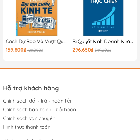
2025)
Cách Dự Báo Và Vượt Qua Khủng Hoảng Kinh Tế Trong Tương Lai - Đại Địa Chấn Kinh Tế - The Great Crashes
Bí Quyết Kinh Doanh Khách Sạn Đột Phá Qua OTA - OTA Thực Chiến
159.800₫
296.650₫
188.000₫
349.000₫
Hỗ trợ khách hàng
Chính sách đổi - trả - hoàn tiền
Chính sách bảo hành - bồi hoàn
Chính sách vận chuyển
Hình thức thanh toán