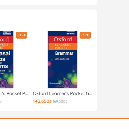
- 15%
- 15%
Oxford Learner's Pocket Phrasal Verbs And Idioms
Oxford Learner's Pocket Grammar
143.650₫
160.650₫
₫
169.000₫
189.000