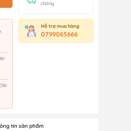
Sách Tham Khảo Cấp 2
chóng
Sách Tham Khảo Cấp 3
Sách Ôn Thi Đại Học
Hỗ trợ mua hàng
Xem thêm
0799065666
t Triển
Hành Động - Phiêu Lưu
 Hội
Tiên Hiệp - Kiếm Hiệp
ảm Xúc
Tình Cảm - Lãng Mạn
áo Dục
Khoa Học Viễn Tưởng
Xem thêm
ông tin sản phẩm