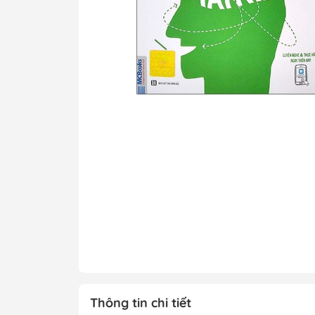
Tô Màu - Luyện 
Kiến Thức Bách 
Trẻ
Đạo Đức - Kỹ Nă
Xem thêm
Chính Trị - Pháp L
Khoa Học - Toán
Công Nghệ Thông
Kiến Thức Bách 
Xem thêm
Thông tin chi tiết