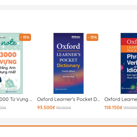
- 15%
- 15%
Take Note - 3000 Từ Vựng Tiếng Anh Thông Dụng Nhất
Oxford Learner's Pocket Dictionary - Fourth Edition
93.500₫
118.150₫
000₫
110.000₫
139.000