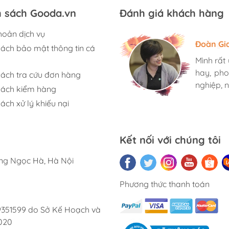
h sách Gooda.vn
Đánh giá khách hàng
hoản dịch vụ
Hương S
Đoàn Gi
Ngọc An
sách bảo mật thông tin cá
Mình rất
Mình rất
Mình rất
hay, pho
hay, pho
hay, pho
sách tra cứu đơn hàng
nghiệp, n
nghiệp, n
nghiệp, n
sách kiểm hàng
ách xử lý khiếu nại
Kết nối với chúng tôi
ờng Ngọc Hà, Hà Nội
Phương thức thanh toán
9351599 do Sở Kế Hoạch và
020