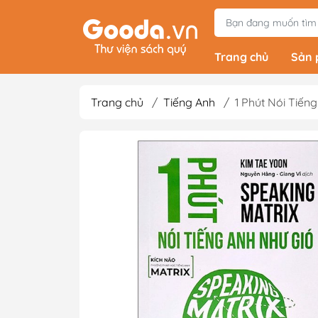
Trang chủ
Sản
Trang chủ
/
Tiếng Anh
/
1 Phút Nói Tiến
Tiểu Thuyết
Light Novels - Tả
Giả Tưởng - Kinh D
Thám
Văn Học Kinh Điể
Xem thêm
Sách Ehon & Truy
Thiếu Nhi