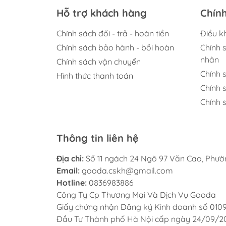
Hỗ trợ khách hàng
Chín
Chính sách đổi - trả - hoàn tiền
Điều k
Chính sách bảo hành - bồi hoàn
Chính 
nhân
Chính sách vận chuyển
Chính 
Hình thức thanh toán
Chính 
Chính s
Thông tin liên hệ
Địa chỉ:
Số 11 ngách 24 Ngõ 97 Văn Cao, Phư
Email:
gooda.cskh@gmail.com
Hotline:
0836983886
Công Ty Cp Thương Mại Và Dịch Vụ Gooda
Giấy chứng nhận Đăng ký Kinh doanh số 010
Đầu Tư Thành phố Hà Nội cấp ngày 24/09/2