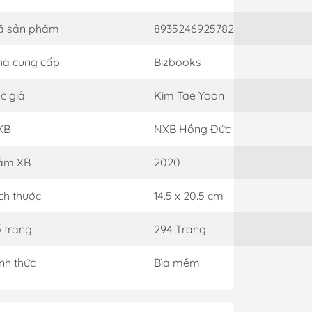
ã sản phẩm
8935246925782
à cung cấp
Bizbooks
c giả
Kim Tae Yoon
XB
NXB Hồng Đức
ăm XB
2020
ch thước
14.5 x 20.5 cm
 trang
294 Trang
nh thức
Bìa mềm