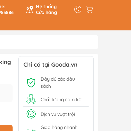
ne:
Hệ thống
983886
Cửa hàng
y & Logic
Hồi Ký
king
ính
Du Ký
Chỉ có tại Gooda.vn
Tạo
Lịch Sử - Văn Hoá - Chính
Đầy đủ các đầu
Trị
Tiếp
sách
Tâm Linh
Xem thêm
Chất lượng cam kết
Dịch vụ vượt trội
Sách Tham Khảo Cấp 1
Giao hàng nhanh