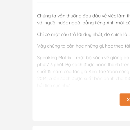
Chúng ta vẫn thường đau đầu về việc làm th
với người nước ngoài bằng tiếng Anh một 
Chỉ có một câu trả lời duy nhất, đó chính là
Vậy chúng ta cần học những gì, học theo tà
Speaking Matrix – một bộ sách về giảng dạy
phút/ 3 phút. Bộ sách được hoàn thành trên 
suốt 15 năm của tác giả Kim Tae Yoon cùng 
2014, cuốn sách được xuất bản dành cho 15
hồi tích cực như:
Speaking Matrix – một bộ sách về giảng dạy
X
phút/ 3 phút. Bộ sách được hoàn thành trên 
suốt 15 năm của tác giả Kim Tae Yoon cùng 
2014, cuốn sách được xuất bản dành cho 15
hồi tích cực như: