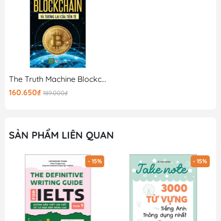
The Truth Machine Blockchain Và Tương Lai Của Tiền Tệ
160.650₫
189.000₫
SẢN PHẨM LIÊN QUAN
- 15%
- 15%