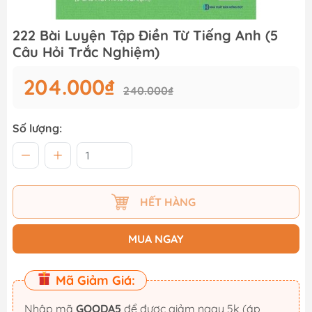
222 Bài Luyện Tập Điền Từ Tiếng Anh (5
Câu Hỏi Trắc Nghiệm)
204.000₫
240.000₫
Số lượng:
HẾT HÀNG
MUA NGAY
Mã Giảm Giá:
Nhập mã
GOODA5
để được giảm ngay 5k (áp