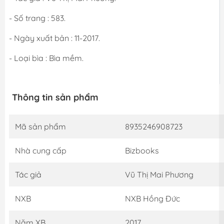
- Số trang : 583.
- Ngày xuất bản : 11-2017.
- Loại bìa : Bìa mềm.
Thông tin sản phẩm
Mã sản phẩm
8935246908723
Nhà cung cấp
Bizbooks
Tác giả
Vũ Thị Mai Phương
NXB
NXB Hồng Đức
Năm XB
2017