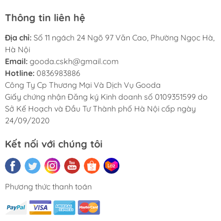
Thông tin liên hệ
Địa chỉ:
Số 11 ngách 24 Ngõ 97 Văn Cao, Phường Ngọc Hà,
Hà Nội
Email:
gooda.cskh@gmail.com
Hotline:
0836983886
Công Ty Cp Thương Mại Và Dịch Vụ Gooda
Giấy chứng nhận Đăng ký Kinh doanh số 0109351599 do
Sở Kế Hoạch và Đầu Tư Thành phố Hà Nội cấp ngày
24/09/2020
Kết nối với chúng tôi
Phương thức thanh toán