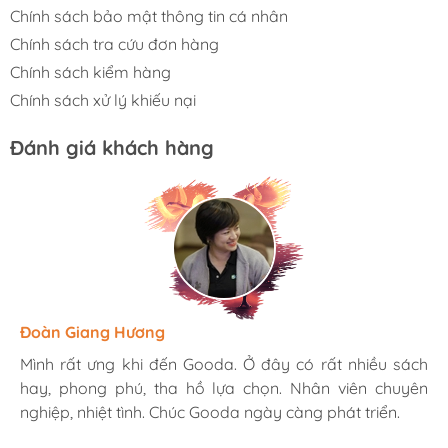
Chính sách bảo mật thông tin cá nhân
Chính sách tra cứu đơn hàng
Chính sách kiểm hàng
Chính sách xử lý khiếu nại
Đánh giá khách hàng
Hương Suri
Đoàn Giang Hương
Ngọc Anh
Mình rất ưng khi đến Gooda. Ở đây có rất nhiều sách
Mình rất ưng khi đến Gooda. Ở đây có rất nhiều sách
Mình rất ưng khi đến Gooda. Ở đây có rất nhiều sách
hay, phong phú, tha hồ lựa chọn. Nhân viên chuyên
hay, phong phú, tha hồ lựa chọn. Nhân viên chuyên
hay, phong phú, tha hồ lựa chọn. Nhân viên chuyên
nghiệp, nhiệt tình. Chúc Gooda ngày càng phát triển.
nghiệp, nhiệt tình. Chúc Gooda ngày càng phát triển.
nghiệp, nhiệt tình. Chúc Gooda ngày càng phát triển.