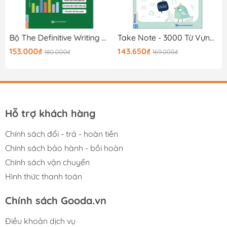
0K
Bộ The Definitive Writing Guide For IELTS - Task 1
Take Note - 3000 Từ Vựng Tiếng Anh Thông Dụng Nhất
153.000₫
143.650₫
180.000₫
169.000₫
Hỗ trợ khách hàng
Chính sách đổi - trả - hoàn tiền
Chính sách bảo hành - bồi hoàn
Chính sách vận chuyển
Hình thức thanh toán
Chính sách Gooda.vn
Điều khoản dịch vụ