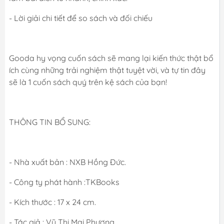
- Lời giải chi tiết để so sách và đối chiếu
Gooda hy vọng cuốn sách sẽ mang lại kiến thức thật bổ
ích cùng những trải nghiệm thật tuyệt vời, và tự tin đây
sẽ là 1 cuốn sách quý trên kệ sách của bạn!
THÔNG TIN BỔ SUNG:
- Nhà xuất bản : NXB Hồng Đức.
- Công ty phát hành :TKBooks
- Kích thước : 17 x 24 cm.
- Tác giả : Vũ Thị Mai Phương.