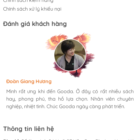
Chính sách kiểm hàng
Chính sách xử lý khiếu nại
Đánh giá khách hàng
Hương Suri
Đoàn Giang Hương
Ngọc Anh
Mình rất ưng khi đến Gooda. Ở đây có rất nhiều sách
Mình rất ưng khi đến Gooda. Ở đây có rất nhiều sách
Mình rất ưng khi đến Gooda. Ở đây có rất nhiều sách
hay, phong phú, tha hồ lựa chọn. Nhân viên chuyên
hay, phong phú, tha hồ lựa chọn. Nhân viên chuyên
hay, phong phú, tha hồ lựa chọn. Nhân viên chuyên
nghiệp, nhiệt tình. Chúc Gooda ngày càng phát triển.
nghiệp, nhiệt tình. Chúc Gooda ngày càng phát triển.
nghiệp, nhiệt tình. Chúc Gooda ngày càng phát triển.
Thông tin liên hệ