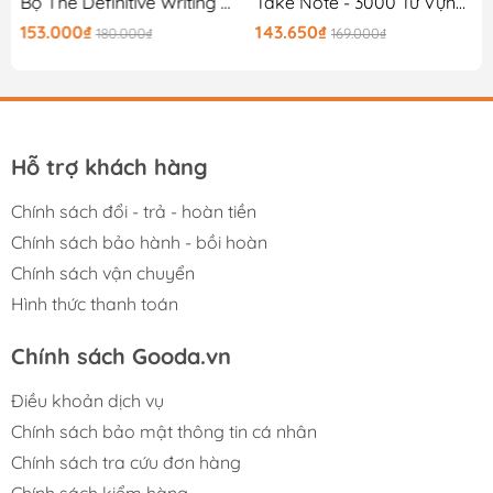
0K
Bộ The Definitive Writing Guide For IELTS - Task 1
Take Note - 3000 Từ Vựng Tiếng Anh Thông Dụng Nhất
153.000₫
143.650₫
180.000₫
169.000₫
Hỗ trợ khách hàng
Chính sách đổi - trả - hoàn tiền
Chính sách bảo hành - bồi hoàn
Chính sách vận chuyển
Hình thức thanh toán
Chính sách Gooda.vn
Điều khoản dịch vụ
Chính sách bảo mật thông tin cá nhân
Chính sách tra cứu đơn hàng