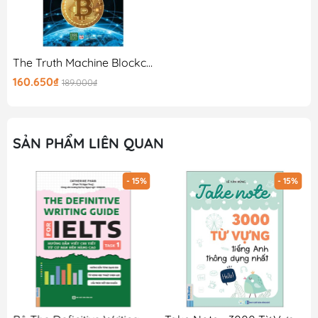
The Truth Machine Blockchain Và Tương Lai Của Tiền Tệ
160.650₫
189.000₫
SẢN PHẨM LIÊN QUAN
- 15%
- 15%