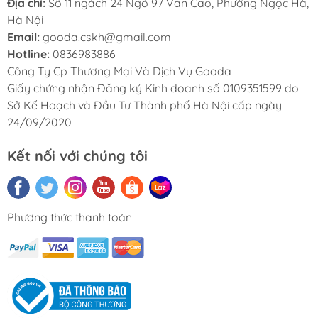
Địa chỉ:
Số 11 ngách 24 Ngõ 97 Văn Cao, Phường Ngọc Hà,
Hà Nội
Email:
gooda.cskh@gmail.com
Hotline:
0836983886
Công Ty Cp Thương Mại Và Dịch Vụ Gooda
Giấy chứng nhận Đăng ký Kinh doanh số 0109351599 do
Sở Kế Hoạch và Đầu Tư Thành phố Hà Nội cấp ngày
24/09/2020
Kết nối với chúng tôi
Phương thức thanh toán