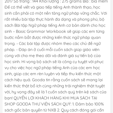
2017 Số trang : 144 Khối lượng : 275 grams Bìa : bìa mềm
Để có thể viết và giao tiếp tiếng Anh thành thạo, học
sinh cần phải có một nền tảng ngữ pháp vững chắc. Với
rất nhiều bài tập thực hành đa dạng và phong phú, bộ
sách Bài tập Ngữ pháp tiếng Anh cơ bản dành cho học
sinh – Basic Grammar Workbook sẽ giúp các em từng
bước nắm bắt được những kiến thức ngữ pháp quan
trọng. - Các bài tập được nhóm theo các chủ đề ngữ
pháp. - Đáp án ở cuối mỗi cuốn sách giúp giáo viên
cùng với cha mẹ theo dõi và đánh giá sự tiến bộ của
học sinh. Hi vọng bộ sách sẽ là công cụ tuyệt vời phục
vụ cho việc học ngữ pháp tiếng Anh của các em học
sinh, giúp các em rèn luyện và tiếp thu kiến thức một
cách hiệu quả. Gooda tin rằng cuốn sách sẽ mang lại
kiến thức thật bổ ích cùng những trải nghiệm thật tuyệt
vời, hy vọng đây sẽ là 1 cuốn sách quý trên kệ sách của
bạn! QUYỀN LỢI KHÁCH HÀNG KHI MUA SÁCH TẠI
SHOP GOODA THƯ VIỆN SÁCH QUÝ: 1. Đảm bảo 100%
sách gốc bản quyền từ NXB 2. Quy cách đóng gói cẩn