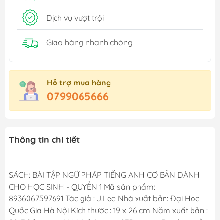
Dịch vụ vượt trội
Giao hàng nhanh chóng
Hỗ trợ mua hàng
0799065666
Thông tin chi tiết
SÁCH: BÀI TẬP NGỮ PHÁP TIẾNG ANH CƠ BẢN DÀNH
CHO HỌC SINH - QUYỂN 1 Mã sản phẩm:
8936067597691 Tác giả : J.Lee Nhà xuất bản: Đại Học
Quốc Gia Hà Nội Kích thước : 19 x 26 cm Năm xuất bản :