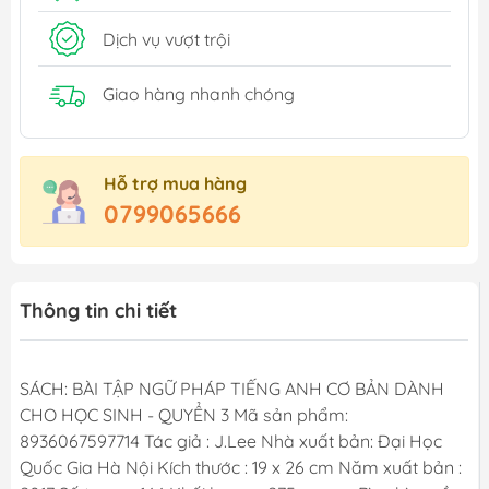
Dịch vụ vượt trội
Giao hàng nhanh chóng
Hỗ trợ mua hàng
0799065666
Thông tin chi tiết
SÁCH: BÀI TẬP NGỮ PHÁP TIẾNG ANH CƠ BẢN DÀNH
CHO HỌC SINH - QUYỂN 3 Mã sản phẩm:
8936067597714 Tác giả : J.Lee Nhà xuất bản: Đại Học
Quốc Gia Hà Nội Kích thước : 19 x 26 cm Năm xuất bản :