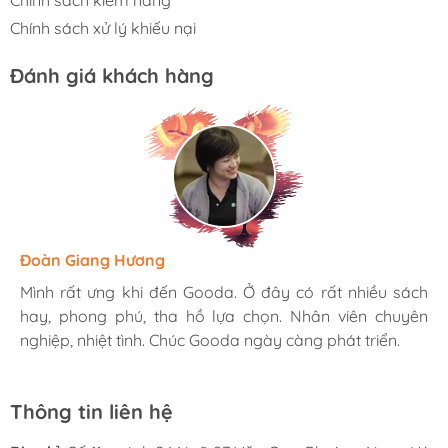
Chính sách kiểm hàng
Chính sách xử lý khiếu nại
Đánh giá khách hàng
Hương Suri
Đoàn Giang Hương
Ngọc Anh
Mình rất ưng khi đến Gooda. Ở đây có rất nhiều sách
Mình rất ưng khi đến Gooda. Ở đây có rất nhiều sách
Mình rất ưng khi đến Gooda. Ở đây có rất nhiều sách
hay, phong phú, tha hồ lựa chọn. Nhân viên chuyên
hay, phong phú, tha hồ lựa chọn. Nhân viên chuyên
hay, phong phú, tha hồ lựa chọn. Nhân viên chuyên
nghiệp, nhiệt tình. Chúc Gooda ngày càng phát triển.
nghiệp, nhiệt tình. Chúc Gooda ngày càng phát triển.
nghiệp, nhiệt tình. Chúc Gooda ngày càng phát triển.
Thông tin liên hệ