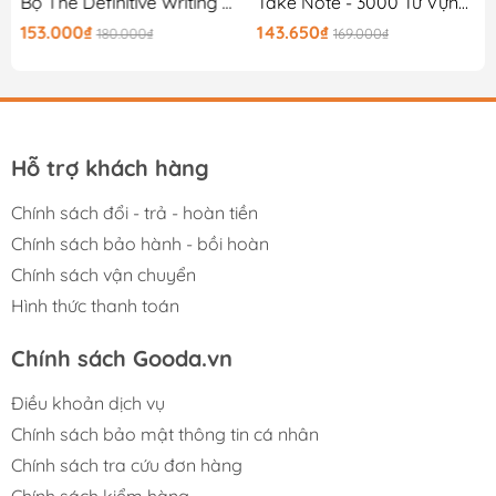
0K
Bộ The Definitive Writing Guide For IELTS - Task 1
Take Note - 3000 Từ Vựng Tiếng Anh Thông Dụng Nhất
153.000₫
143.650₫
180.000₫
169.000₫
Hỗ trợ khách hàng
Chính sách đổi - trả - hoàn tiền
Chính sách bảo hành - bồi hoàn
Chính sách vận chuyển
Hình thức thanh toán
Chính sách Gooda.vn
Điều khoản dịch vụ
Chính sách bảo mật thông tin cá nhân
Chính sách tra cứu đơn hàng