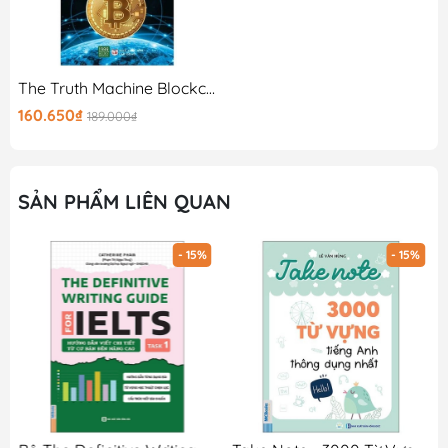
The Truth Machine Blockchain Và Tương Lai Của Tiền Tệ
160.650₫
189.000₫
SẢN PHẨM LIÊN QUAN
- 15%
- 15%