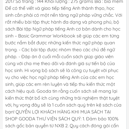
2017 Số trang : 144 Khối lượng : 275 grams Bìa : bìa mềm
Để có thể viết và giao tiếp tiếng Anh thành thạo, học
sinh cần phải có một nền tảng ngữ pháp vững chắc. Với
rất nhiều bài tập thực hành đa dạng và phong phú, bộ
sách Bài tập Ngữ pháp tiếng Anh cơ bản dành cho học
sinh – Basic Grammar Workbook sẽ giúp các em từng
bước nắm bắt được những kiến thức ngữ pháp quan
trọng. - Các bài tập được nhóm theo các chủ đề ngữ
pháp. - Đáp án ở cuối mỗi cuốn sách giúp giáo viên
cùng với cha mẹ theo dõi và đánh giá sự tiến bộ của
học sinh. Hi vọng bộ sách sẽ là công cụ tuyệt vời phục
vụ cho việc học ngữ pháp tiếng Anh của các em học
sinh, giúp các em rèn luyện và tiếp thu kiến thức một
cách hiệu quả. Gooda tin rằng cuốn sách sẽ mang lại
kiến thức thật bổ ích cùng những trải nghiệm thật tuyệt
vời, hy vọng đây sẽ là 1 cuốn sách quý trên kệ sách của
bạn! QUYỀN LỢI KHÁCH HÀNG KHI MUA SÁCH TẠI
SHOP GOODA THƯ VIỆN SÁCH QUÝ: 1. Đảm bảo 100%
sách gốc bản quyền từ NXB 2. Quy cách đóng gói cẩn