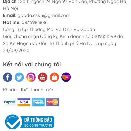
Địa chỉ:
Số 11 ngách 24 Ngõ 97 Văn Cao, Phường Ngọc Hà,
Hà Nội
Email:
gooda.cskh@gmail.com
Hotline:
0836983886
Công Ty Cp Thương Mại Và Dịch Vụ Gooda
Giấy chứng nhận Đăng ký Kinh doanh số 0109351599 do
Sở Kế Hoạch và Đầu Tư Thành phố Hà Nội cấp ngày
24/09/2020
Kết nối với chúng tôi
Phương thức thanh toán