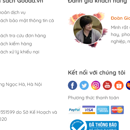
h sách Gooda.vn
Đánh giá khách hàng
hoản dịch vụ
Hương S
Đoàn Gi
Ngọc An
sách bảo mật thông tin cá
Mình rất
Mình rất
Mình rất
hay, pho
hay, pho
hay, pho
sách tra cứu đơn hàng
nghiệp, n
nghiệp, n
nghiệp, n
sách kiểm hàng
ách xử lý khiếu nại
Kết nối với chúng tôi
ờng Ngọc Hà, Hà Nội
Phương thức thanh toán
9351599 do Sở Kế Hoạch và
020