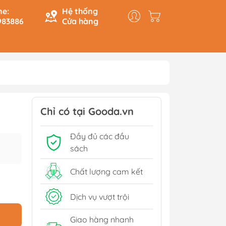
ne:
Hệ thống
983886
Cửa hàng
y & Logic
Hồi Ký
ính
Du Ký
Chỉ có tại Gooda.vn
Tạo
Lịch Sử - Văn Hoá - Chính
Đầy đủ các đầu
Trị
Tiếp
sách
Tâm Linh
Xem thêm
Chất lượng cam kết
Dịch vụ vượt trội
Sách Tham Khảo Cấp 1
Giao hàng nhanh