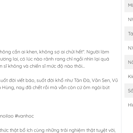
M
Nh
Tá
N
g cần ai khen, không sợ ai chửi hết". Người làm
ơng lai, có lúc nào rảnh rang chỉ ngồi nhìn lại quá
N
 sĩ không và chiến sĩ mức độ nào thôi...
Kí
uốt đời viết báo, suốt đời khổ như Tản Đà, Văn Sen, Vũ
h Hùng, nay đã chết rồi mà vẫn còn cứ ôm ngòi bút
Số
Hì
oilao #vanhoc
hức thật bổ ích cùng những trải nghiệm thật tuyệt vời,