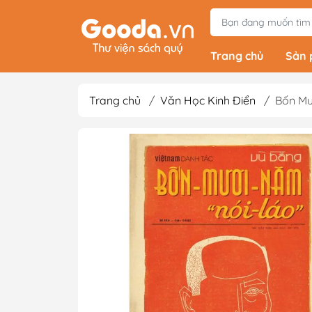
Trang chủ
Sản
Trang chủ
/
Văn Học Kinh Điển
/
Bốn Mư
Tiểu Thuyết
Light Novels - Tả
Giả Tưởng - Kinh D
Thám
Văn Học Kinh Điể
Xem thêm
Sách Ehon & Truy
Thiếu Nhi