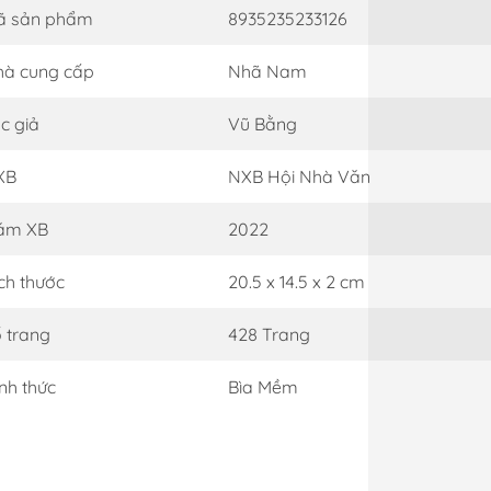
ã sản phẩm
8935235233126
à cung cấp
Nhã Nam
c giả
Vũ Bằng
XB
NXB Hội Nhà Văn
ăm XB
2022
ch thước
20.5 x 14.5 x 2 cm
 trang
428 Trang
nh thức
Bìa Mềm