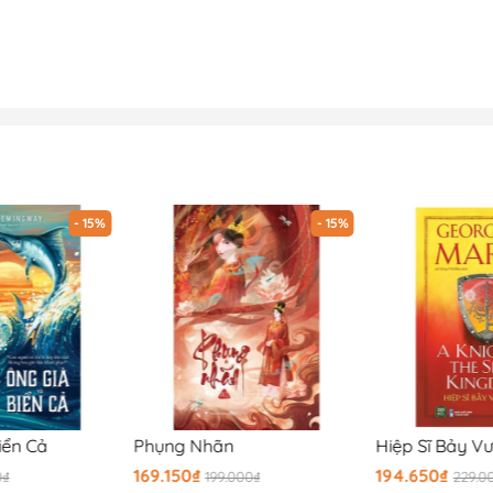
- 15%
- 15%
iển Cả
Phụng Nhãn
Hiệp Sĩ Bảy V
169.150₫
194.650₫
0₫
199.000₫
229.0