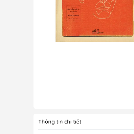
Tô Màu - Luyện 
Kiến Thức Bách 
Trẻ
Đạo Đức - Kỹ Nă
Xem thêm
Chính Trị - Pháp L
Khoa Học - Toán
Công Nghệ Thông
Kiến Thức Bách 
Xem thêm
Thông tin chi tiết