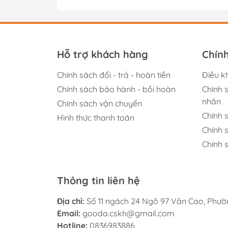
Hỗ trợ khách hàng
Chín
Chính sách đổi - trả - hoàn tiền
Điều k
Chính sách bảo hành - bồi hoàn
Chính 
nhân
Chính sách vận chuyển
Chính 
Hình thức thanh toán
Chính 
Chính s
Thông tin liên hệ
Địa chỉ:
Số 11 ngách 24 Ngõ 97 Văn Cao, Phư
Email:
gooda.cskh@gmail.com
Hotline:
0836983886