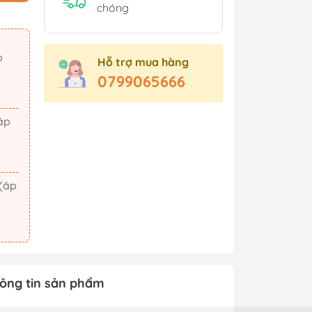
Sách Tham Khảo Cấp 2
chóng
Sách Tham Khảo Cấp 3
Sách Ôn Thi Đại Học
Hỗ trợ mua hàng
Xem thêm
0799065666
t Triển
Hành Động - Phiêu Lưu
 Hội
Tiên Hiệp - Kiếm Hiệp
ảm Xúc
Tình Cảm - Lãng Mạn
áo Dục
Khoa Học Viễn Tưởng
Xem thêm
ông tin sản phẩm