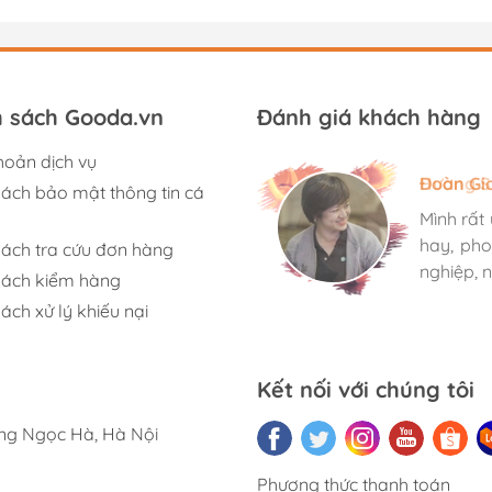
h sách Gooda.vn
Đánh giá khách hàng
hoản dịch vụ
Hương S
Đoàn Gi
Ngọc An
sách bảo mật thông tin cá
Mình rất
Mình rất
Mình rất
hay, pho
hay, pho
hay, pho
sách tra cứu đơn hàng
nghiệp, n
nghiệp, n
nghiệp, n
sách kiểm hàng
ách xử lý khiếu nại
Kết nối với chúng tôi
ờng Ngọc Hà, Hà Nội
Phương thức thanh toán