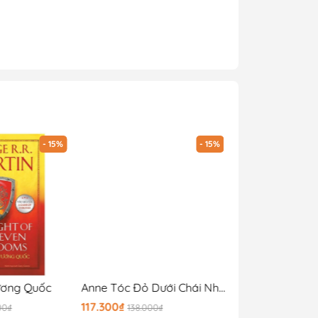
- 15%
- 15%
ương Quốc
Anne Tóc Đỏ Dưới Chái Nhà Xanh (Tái Bản 2024)
117.300₫
142.800₫
00₫
138.000₫
168.00