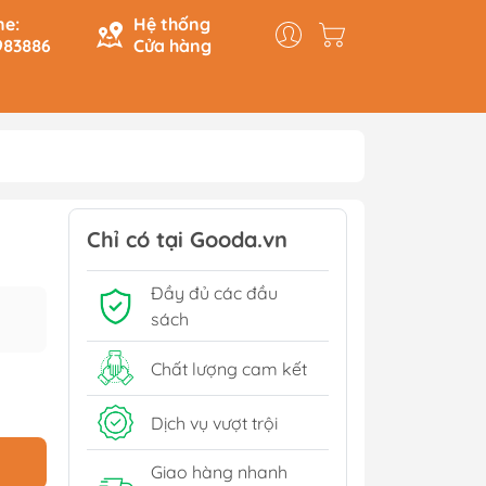
ne:
Hệ thống
983886
Cửa hàng
y & Logic
Hồi Ký
ính
Du Ký
Chỉ có tại Gooda.vn
Tạo
Lịch Sử - Văn Hoá - Chính
Đầy đủ các đầu
Trị
Tiếp
sách
Tâm Linh
Xem thêm
Chất lượng cam kết
Dịch vụ vượt trội
Sách Tham Khảo Cấp 1
Giao hàng nhanh