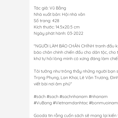
Tác giả: Vũ Bằng
Nhà xuất bản: Hội nhà văn
Số trang: 428
Kích thước: 14.5x20.5 cm
Ngày phát hành: 03-2022
"NGƯỜI LÀM BÁO CHÂN CHÍNH tranh đấu khôn
báo chân chính chiến đấu cho dân tộc, cho tư
khứ tự hỏi lòng mình có xứng đáng làm chiến
Tôi tưởng như trông thấy những người bạn s
Trọng Phụng, Lan Khai, Lê Văn Trương, Đin
viết bài nơi âm phủ"
#sách #sach #sachnhanam #nhanam
#VuBang #Vietnamdanhtac #bonmuoinamn
Gooda tin rằng cuốn sách sẽ mang lại kiến t