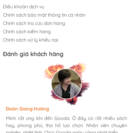
Điều khoản dịch vụ
Chính sách bảo mật thông tin cá nhân
Chính sách tra cứu đơn hàng
Chính sách kiểm hàng
Chính sách xử lý khiếu nại
Đánh giá khách hàng
Hương Suri
Đoàn Giang Hương
Ngọc Anh
Mình rất ưng khi đến Gooda. Ở đây có rất nhiều sách
Mình rất ưng khi đến Gooda. Ở đây có rất nhiều sách
Mình rất ưng khi đến Gooda. Ở đây có rất nhiều sách
hay, phong phú, tha hồ lựa chọn. Nhân viên chuyên
hay, phong phú, tha hồ lựa chọn. Nhân viên chuyên
hay, phong phú, tha hồ lựa chọn. Nhân viên chuyên
nghiệp, nhiệt tình. Chúc Gooda ngày càng phát triển.
nghiệp, nhiệt tình. Chúc Gooda ngày càng phát triển.
nghiệp, nhiệt tình. Chúc Gooda ngày càng phát triển.