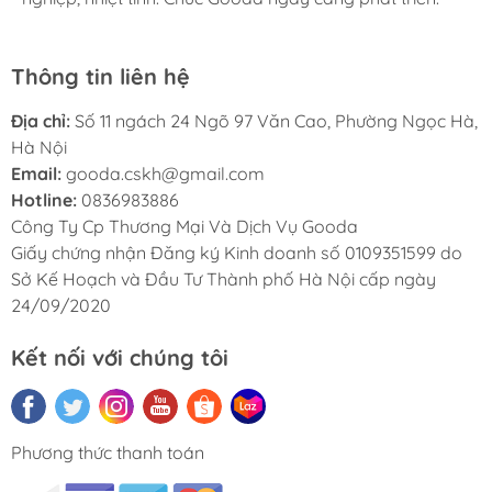
Thông tin liên hệ
Địa chỉ:
Số 11 ngách 24 Ngõ 97 Văn Cao, Phường Ngọc Hà,
Hà Nội
Email:
gooda.cskh@gmail.com
Hotline:
0836983886
Công Ty Cp Thương Mại Và Dịch Vụ Gooda
Giấy chứng nhận Đăng ký Kinh doanh số 0109351599 do
Sở Kế Hoạch và Đầu Tư Thành phố Hà Nội cấp ngày
24/09/2020
Kết nối với chúng tôi
Phương thức thanh toán