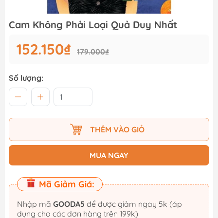
Cam Không Phải Loại Quả Duy Nhất
152.150₫
179.000₫
Số lượng:
THÊM VÀO GIỎ
MUA NGAY
Mã Giảm Giá:
Nhập mã
GOODA5
để được giảm ngay 5k (áp
dụng cho các đơn hàng trên 199k)