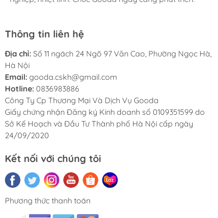
Thông tin liên hệ
Địa chỉ:
Số 11 ngách 24 Ngõ 97 Văn Cao, Phường Ngọc Hà,
Hà Nội
Email:
gooda.cskh@gmail.com
Hotline:
0836983886
Công Ty Cp Thương Mại Và Dịch Vụ Gooda
Giấy chứng nhận Đăng ký Kinh doanh số 0109351599 do
Sở Kế Hoạch và Đầu Tư Thành phố Hà Nội cấp ngày
24/09/2020
Kết nối với chúng tôi
Phương thức thanh toán