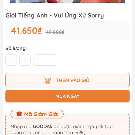
Giỏi Tiếng Anh - Vui Ứng Xử Sorry
41.650₫
49.000₫
Số lượng:
THÊM VÀO GIỎ
MUA NGAY
Mã Giảm Giá:
Nhập mã
GOODA5
để được giảm ngay 5k (áp
dụng cho các đơn hàng trên 199k)