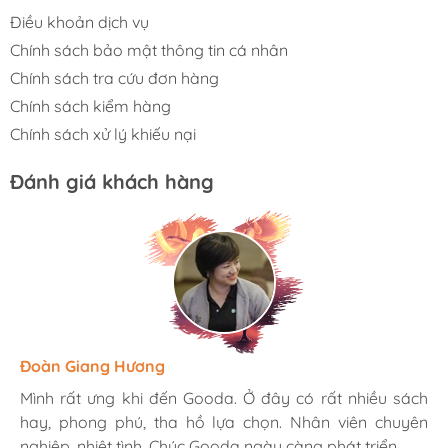
Điều khoản dịch vụ
Chính sách bảo mật thông tin cá nhân
Chính sách tra cứu đơn hàng
Chính sách kiểm hàng
Chính sách xử lý khiếu nại
Đánh giá khách hàng
Hương Suri
Đoàn Giang Hương
Ngọc Anh
Mình rất ưng khi đến Gooda. Ở đây có rất nhiều sách
Mình rất ưng khi đến Gooda. Ở đây có rất nhiều sách
Mình rất ưng khi đến Gooda. Ở đây có rất nhiều sách
hay, phong phú, tha hồ lựa chọn. Nhân viên chuyên
hay, phong phú, tha hồ lựa chọn. Nhân viên chuyên
hay, phong phú, tha hồ lựa chọn. Nhân viên chuyên
nghiệp, nhiệt tình. Chúc Gooda ngày càng phát triển.
nghiệp, nhiệt tình. Chúc Gooda ngày càng phát triển.
nghiệp, nhiệt tình. Chúc Gooda ngày càng phát triển.