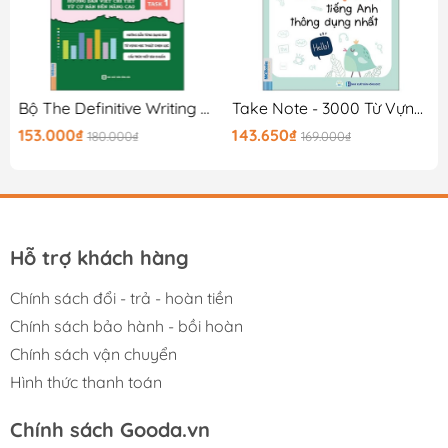
THÔNG TIN BỔ SUNG:
- Công ty phát hành MCBOOKS
0K
Bộ The Definitive Writing Guide For IELTS - Task 1
Take Note - 3000 Từ Vựng Tiếng Anh Thông Dụng Nhất
153.000₫
143.650₫
180.000₫
169.000₫
- Tác giả Nhiều Tác Giả
- Ngày xuất bản 03-2019
- Kích thước 17.8 x 24 cm
Hỗ trợ khách hàng
- Nhà xuất bản Nhà Xuất Bản Hồng Đức
Chính sách đổi - trả - hoàn tiền
- Dịch Giả Giảng viên tiếng Anh
Chính sách bảo hành - bồi hoàn
- Loại bìa Bìa mềm
Chính sách vận chuyển
- Số trang 24
Hình thức thanh toán
Chính sách Gooda.vn