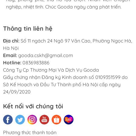
nghiệp, nhiệt tình. Chúc Gooda ngày càng phát triển.
nghiệp, nhiệt tình. Chúc Gooda ngày càng phát triển.
nghiệp, nhiệt tình. Chúc Gooda ngày càng phát triển.
Thông tin liên hệ
Địa chỉ:
Số 11 ngách 24 Ngõ 97 Văn Cao, Phường Ngọc Hà,
Hà Nội
Email:
gooda.cskh@gmail.com
Hotline:
0836983886
Công Ty Cp Thương Mại Và Dịch Vụ Gooda
Giấy chứng nhận Đăng ký Kinh doanh số 0109351599 do
Sở Kế Hoạch và Đầu Tư Thành phố Hà Nội cấp ngày
24/09/2020
Kết nối với chúng tôi
Phương thức thanh toán