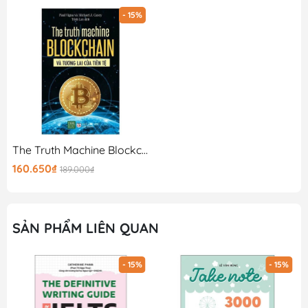
- 15%
The Truth Machine Blockchain Và Tương Lai Của Tiền Tệ
160.650₫
189.000₫
SẢN PHẨM LIÊN QUAN
- 15%
- 15%