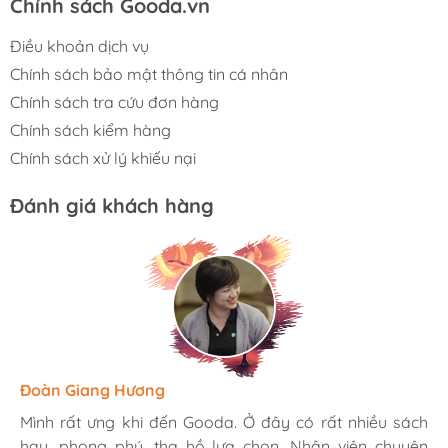
Chính sách Gooda.vn
Điều khoản dịch vụ
Chính sách bảo mật thông tin cá nhân
Chính sách tra cứu đơn hàng
Chính sách kiểm hàng
Chính sách xử lý khiếu nại
Đánh giá khách hàng
Hương Suri
Đoàn Giang Hương
Ngọc Anh
Mình rất ưng khi đến Gooda. Ở đây có rất nhiều sách
Mình rất ưng khi đến Gooda. Ở đây có rất nhiều sách
Mình rất ưng khi đến Gooda. Ở đây có rất nhiều sách
hay, phong phú, tha hồ lựa chọn. Nhân viên chuyên
hay, phong phú, tha hồ lựa chọn. Nhân viên chuyên
hay, phong phú, tha hồ lựa chọn. Nhân viên chuyên