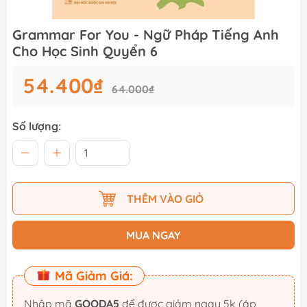
Grammar For You - Ngữ Pháp Tiếng Anh
Cho Học Sinh Quyển 6
54.400₫
64.000₫
Số lượng:
THÊM VÀO GIỎ
MUA NGAY
Mã Giảm Giá:
Nhập mã
GOODA5
để được giảm ngay 5k (áp