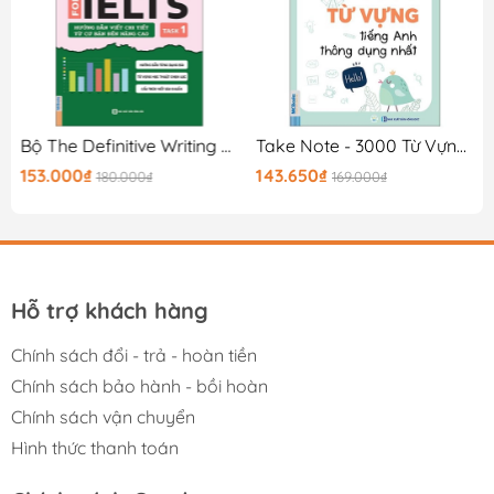
0K
Bộ The Definitive Writing Guide For IELTS - Task 1
Take Note - 3000 Từ Vựng Tiếng Anh Thông Dụng Nhất
153.000₫
143.650₫
180.000₫
169.000₫
Hỗ trợ khách hàng
Chính sách đổi - trả - hoàn tiền
Chính sách bảo hành - bồi hoàn
Chính sách vận chuyển
Hình thức thanh toán