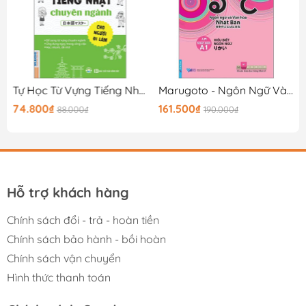
Marugoto còn có một trang học tiếng Nhật trực tuyến
để hỗ trợ người học trong quá trình học. Tại trang học
này (
https://www.marugoto.org/e-learning/
), người
học có thể tra từ trong mục
“Marugoto no kotoba”
hoặc
xem các video liên quan trong mục “Marugoto +”. Với
những người không thể tham gia khóa học thực tế,
 Việc
Tự Học Từ Vựng Tiếng Nhật Chuyên Ngành Cho Người Đi Làm - 日本語マスター
Marugoto - Ngôn Ngữ Và Văn Hóa Nhật Bản - Nhập Môn A1 - Hiểu Biết Ngôn Ngữ (Tái Bản 2024)
trang
“Minato” (
https://minato-jf.jp/
)
sẽ là một công cụ
74.800₫
161.500₫
88.000₫
190.000₫
hữu ích để các bạn có thể học miễn phí giáo trình
Marugoto mà không cần đến lớp. Hay tải miễn phí các
phần mềm hỗ trợ học chữ cái “Hiragana/ Katakana/
Kanji Memory Hint”.
Hỗ trợ khách hàng
Bên cạnh đó, người học còn có thể tải miễn phí các dữ
liệu âm thanh của Marugoto trên trang:
Chính sách đổi - trả - hoàn tiền
https://www.marugoto.org/
.
Ngoài ra, trang này còn
Chính sách bảo hành - bồi hoàn
cung cấp nhiều tài liệu miễn phí khác như danh sách từ
Chính sách vận chuyển
vựng…Đồng thời, các tài liệu hỗ trợ giảng dạy dành cho
các giáo viên sử dụng Marugoto như : “Hướng dẫn
Hình thức thanh toán
phương pháp giảng dạy” (bản tiếng Nhật) cũng được