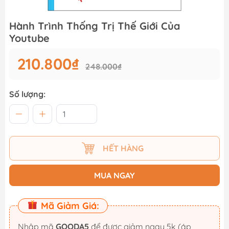
Hành Trình Thống Trị Thế Giới Của
Youtube
210.800₫
248.000₫
Số lượng:
HẾT HÀNG
MUA NGAY
Mã Giảm Giá:
Nhập mã
GOODA5
để được giảm ngay 5k (áp