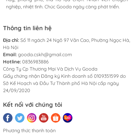
nghiệp, nhiệt tình. Chúc Gooda ngày càng phát triển.
nghiệp, nhiệt tình. Chúc Gooda ngày càng phát triển.
nghiệp, nhiệt tình. Chúc Gooda ngày càng phát triển.
Thông tin liên hệ
Địa chỉ:
Số 11 ngách 24 Ngõ 97 Văn Cao, Phường Ngọc Hà,
Hà Nội
Email:
gooda.cskh@gmail.com
Hotline:
0836983886
Công Ty Cp Thương Mại Và Dịch Vụ Gooda
Giấy chứng nhận Đăng ký Kinh doanh số 0109351599 do
Sở Kế Hoạch và Đầu Tư Thành phố Hà Nội cấp ngày
24/09/2020
Kết nối với chúng tôi
Phương thức thanh toán