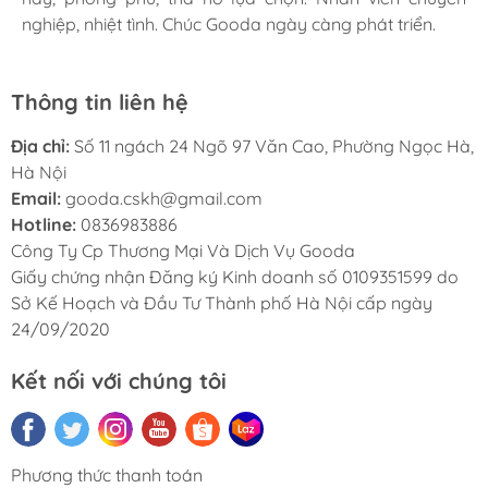
nghiệp, nhiệt tình. Chúc Gooda ngày càng phát triển.
nghiệp, nhiệt tình. Chúc Gooda ngày càng phát triển.
nghiệp, nhiệt tình. Chúc Gooda ngày càng phát triển.
Thông tin liên hệ
Địa chỉ:
Số 11 ngách 24 Ngõ 97 Văn Cao, Phường Ngọc Hà,
Hà Nội
Email:
gooda.cskh@gmail.com
Hotline:
0836983886
Công Ty Cp Thương Mại Và Dịch Vụ Gooda
Giấy chứng nhận Đăng ký Kinh doanh số 0109351599 do
Sở Kế Hoạch và Đầu Tư Thành phố Hà Nội cấp ngày
24/09/2020
Kết nối với chúng tôi
Phương thức thanh toán