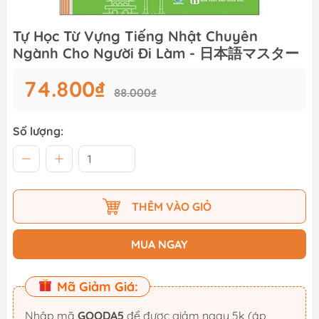
Tự Học Từ Vựng Tiếng Nhật Chuyên
Ngành Cho Người Đi Làm - 日本語マスター
74.800₫
88.000₫
Số lượng:
THÊM VÀO GIỎ
MUA NGAY
Mã Giảm Giá:
Nhập mã
GOODA5
để được giảm ngay 5k (áp