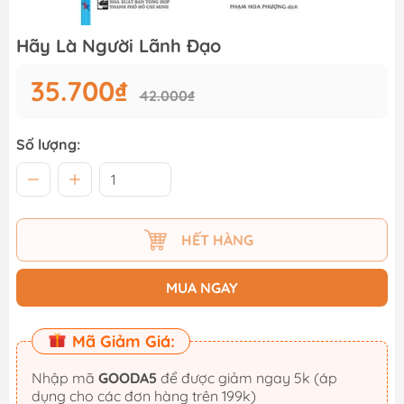
Hãy Là Người Lãnh Đạo
35.700₫
42.000₫
Số lượng:
HẾT HÀNG
MUA NGAY
Mã Giảm Giá:
Nhập mã
GOODA5
để được giảm ngay 5k (áp
dụng cho các đơn hàng trên 199k)