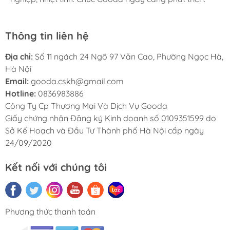
Thông tin liên hệ
Địa chỉ:
Số 11 ngách 24 Ngõ 97 Văn Cao, Phường Ngọc Hà,
Hà Nội
Email:
gooda.cskh@gmail.com
Hotline:
0836983886
Công Ty Cp Thương Mại Và Dịch Vụ Gooda
Giấy chứng nhận Đăng ký Kinh doanh số 0109351599 do
Sở Kế Hoạch và Đầu Tư Thành phố Hà Nội cấp ngày
24/09/2020
Kết nối với chúng tôi
Phương thức thanh toán