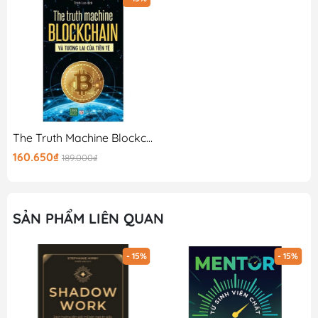
The Truth Machine Blockchain Và Tương Lai Của Tiền Tệ
160.650₫
189.000₫
SẢN PHẨM LIÊN QUAN
- 15%
- 15%