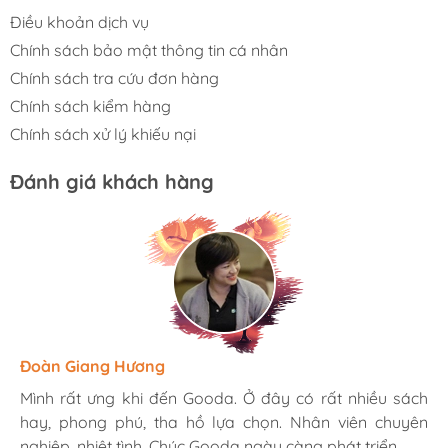
Điều khoản dịch vụ
Chính sách bảo mật thông tin cá nhân
Chính sách tra cứu đơn hàng
Chính sách kiểm hàng
Chính sách xử lý khiếu nại
Đánh giá khách hàng
Hương Suri
Đoàn Giang Hương
Ngọc Anh
Mình rất ưng khi đến Gooda. Ở đây có rất nhiều sách
Mình rất ưng khi đến Gooda. Ở đây có rất nhiều sách
Mình rất ưng khi đến Gooda. Ở đây có rất nhiều sách
hay, phong phú, tha hồ lựa chọn. Nhân viên chuyên
hay, phong phú, tha hồ lựa chọn. Nhân viên chuyên
hay, phong phú, tha hồ lựa chọn. Nhân viên chuyên
nghiệp, nhiệt tình. Chúc Gooda ngày càng phát triển.
nghiệp, nhiệt tình. Chúc Gooda ngày càng phát triển.
nghiệp, nhiệt tình. Chúc Gooda ngày càng phát triển.