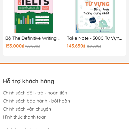
0K
Bộ The Definitive Writing Guide For IELTS - Task 1
Take Note - 3000 Từ Vựng Tiếng Anh Thông Dụng Nhất
153.000₫
143.650₫
180.000₫
169.000₫
Hỗ trợ khách hàng
Chính sách đổi - trả - hoàn tiền
Chính sách bảo hành - bồi hoàn
Chính sách vận chuyển
Hình thức thanh toán