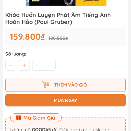
Khóa Huấn Luyện Phát Âm Tiếng Anh
Hoàn Hảo (Paul Gruber)
159.800₫
188.000₫
Số lượng:
THÊM VÀO GIỎ
MUA NGAY
Mã Giảm Giá:
Nhập mã
GOODA5
để được giảm ngay 5k (áp