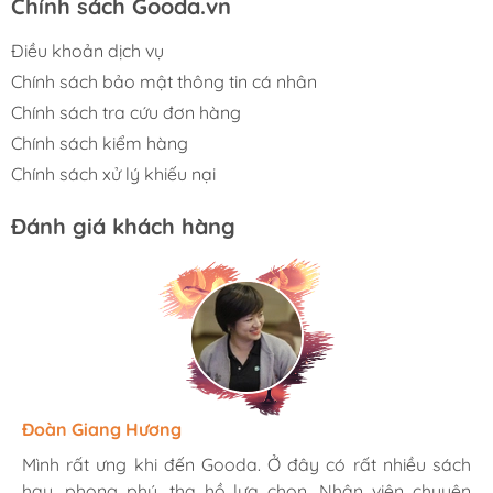
Chính sách Gooda.vn
Điều khoản dịch vụ
Chính sách bảo mật thông tin cá nhân
Chính sách tra cứu đơn hàng
Chính sách kiểm hàng
Chính sách xử lý khiếu nại
Đánh giá khách hàng
Hương Suri
Đoàn Giang Hương
Ngọc Anh
Mình rất ưng khi đến Gooda. Ở đây có rất nhiều sách
Mình rất ưng khi đến Gooda. Ở đây có rất nhiều sách
Mình rất ưng khi đến Gooda. Ở đây có rất nhiều sách
hay, phong phú, tha hồ lựa chọn. Nhân viên chuyên
hay, phong phú, tha hồ lựa chọn. Nhân viên chuyên
hay, phong phú, tha hồ lựa chọn. Nhân viên chuyên