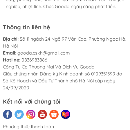
nghiệp, nhiệt tình. Chúc Gooda ngày càng phát triển.
nghiệp, nhiệt tình. Chúc Gooda ngày càng phát triển.
nghiệp, nhiệt tình. Chúc Gooda ngày càng phát triển.
Thông tin liên hệ
Địa chỉ:
Số 11 ngách 24 Ngõ 97 Văn Cao, Phường Ngọc Hà,
Hà Nội
Email:
gooda.cskh@gmail.com
Hotline:
0836983886
Công Ty Cp Thương Mại Và Dịch Vụ Gooda
Giấy chứng nhận Đăng ký Kinh doanh số 0109351599 do
Sở Kế Hoạch và Đầu Tư Thành phố Hà Nội cấp ngày
24/09/2020
Kết nối với chúng tôi
Phương thức thanh toán